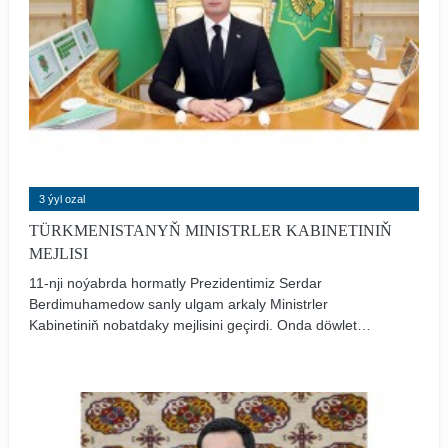
3 ýyl ozal
TÜRKMENISTANYŇ MINISTRLER KABINETINIŇ
MEJLISI
11-nji noýabrda hormatly Prezidentimiz Serdar
Berdimuhamedow sanly ulgam arkaly Ministrler
Kabinetiniň nobatdaky mejlisini geçirdi. Onda döwlet
durmuşynyň ileri tutulýan meseleleri ara alnyp
maslahatlaşyldy hem-de birnäçe resminamalaryň
taslamalaryna garaldy.