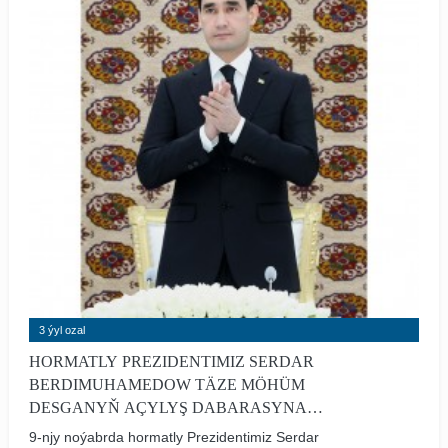
3 ýyl ozal
HORMATLY PREZIDENTIMIZ SERDAR
BERDIMUHAMEDOW TÄZE MÖHÜM
DESGANYŇ AÇYLYŞ DABARASYNA
GATNAŞDY
9-njy noýabrda hormatly Prezidentimiz Serdar