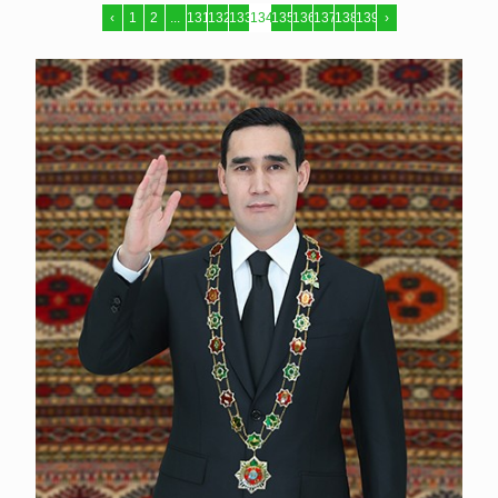
‹
1
2
...
131
132
133
134
135
136
137
138
139
›