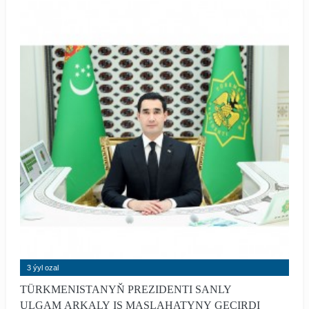
etdi.
3 ýyl ozal
TÜRKMENISTANYŇ PREZIDENTI SANLY
ULGAM ARKALY IŞ MASLAHATYNY GEÇIRDI