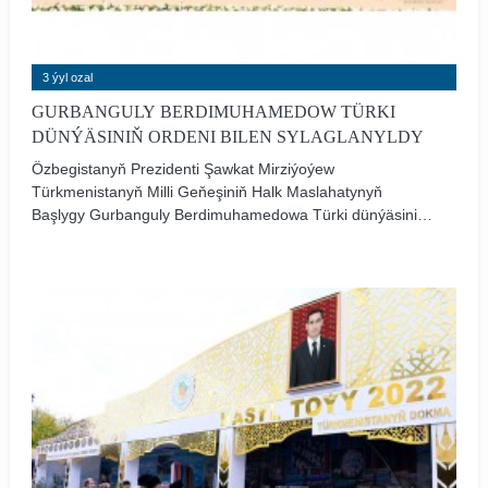
3 ýyl ozal
GURBANGULY BERDIMUHAMEDOW TÜRKI
DÜNÝÄSINIŇ ORDENI BILEN SYLAGLANYLDY
Özbegistanyň Prezidenti Şawkat Mirziýoýew
Türkmenistanyň Milli Geňeşiniň Halk Maslahatynyň
Başlygy Gurbanguly Berdimuhamedowa Türki dünýäsiniň
iň ýokary derejeli ordenini gowşurdy. Bu barada
Özbegistanyň Prezidentiniň metbugat gullugy anna güni
habar berdi.