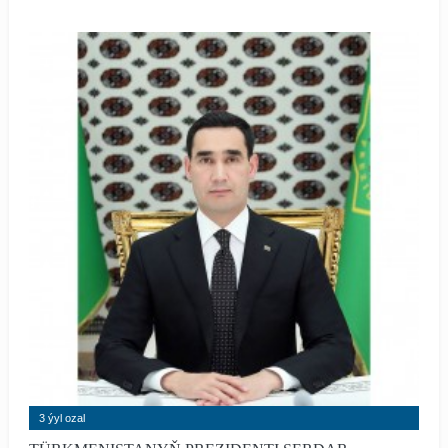
3 ýyl ozal