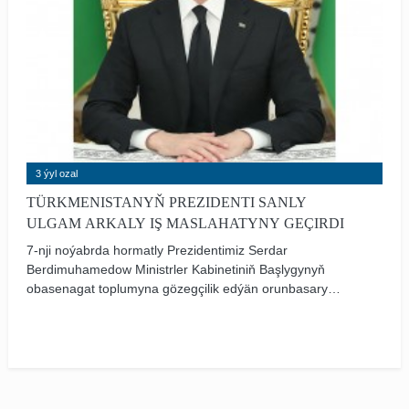
3 ýyl ozal
TÜRKMENISTANYŇ PREZIDENTI SANLY
ULGAM ARKALY IŞ MASLAHATYNY GEÇIRDI
7-nji noýabrda hormatly Prezidentimiz Serdar
Berdimuhamedow Ministrler Kabinetiniň Başlygynyň
obasenagat toplumyna gözegçilik edýän orunbasary
A.Ýazmyradowyň hem-de welaýatlaryň häkimleriniň
gatnaşmaklarynda sanly ulgam arkaly iş maslahatyny
geçirdi. Onda oba hojalyk toplumyndaky işleriň barşy,
welaýatlardaky möwsümleýin oba hojalyk işleriniň depgini
bilen baglanyşykly meselelere garaldy.