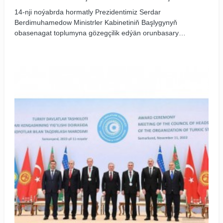
14-nji noýabrda hormatly Prezidentimiz Serdar
Berdimuhamedow Ministrler Kabinetiniň Başlygynyň
obasenagat toplumyna gözegçilik edýän orunbasary
A.Ýazmyradowyň hem-de welaýatlaryň häkimleriniň
gatnaşmagynda sanly ulgam arkaly iş maslahatyny
geçirdi. Onda ýurdumyzyň welaýatlarynda alnyp barylýan
möwsümleýin oba hojalyk işleriniň barşy, sebitleri durmuş-
ykdysady taýdan ösdürmek bilen baglanyşykly meselelere
garaldy.