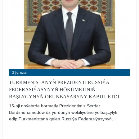
3 ýyl ozal
TÜRKMENISTANYŇ PREZIDENTI RUSSIÝA
FEDERASIÝASYNYŇ HÖKÜMETINIŇ
BAŞLYGYNYŇ ORUNBASARYNY KABUL ETDI
15-nji noýabrda hormatly Prezidentimiz Serdar
Berdimuhamedow öz ýurdunyň wekiliýetine ýolbaşçylyk
edip Türkmenistana gelen Russiýa Federasiýasynyň
Hökümetiniň Başlygynyň orunbasary, Ykdysady
hyzmatdaşlyk boýunça türkmen-rus hökümetara
toparynyň rus tarapynyň başlygy Alekseý Owerçugy kabul