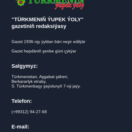
"TÜRKMENIŇ ÝUPEK ÝOLY"
gazetiniň redaksiýasy
Gazet 1936-njy ýyldan bäri neşir edilýär
Gazet hepdäniň şenbe güni çykýar
Salgymyz:
Türkmenistan, Aşgabat şäheri,
Berkararlyk etraby,
S. Türkmenbaşy şaýolunyň 7-nji jaýy.
Telefon:
(+99312) 94-27-68
E-mail: