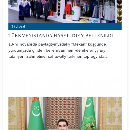
3 ýyl ozal
TÜRKMENISTANDA HASYL TOÝY BELLENILDI
13-nji noýabrda paýtagtymyzdaky “Mekan” köşgünde
ýurdumyzda giňden bellenilýän hem-de ekerançylaryň
tutanýerli zähmetine, sahawatly türkmen topragynda
ýetişdirilen bol hasyla bolan ählihalk buýsanjyny
alamatlandyrýan Hasyl toýy mynasybetli dabaralar
geçirildi.