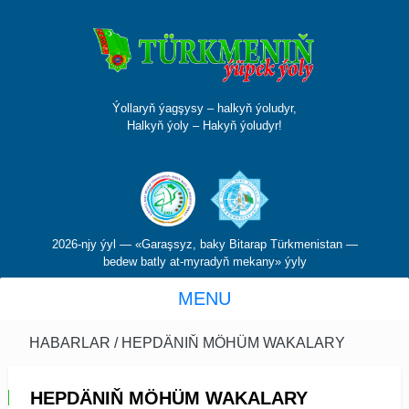
Ýollaryň ýagşysy – halkyň ýoludyr,
Halkyň ýoly – Hakyň ýoludyr!
2026-njy ýyl — «Garaşsyz, baky Bitarap Türkmenistan —
bedew batly at-myradyň mekany» ýyly
MENU
HABARLAR
/ HEPDÄNIŇ MÖHÜM WAKALARY
HEPDÄNIŇ MÖHÜM WAKALARY