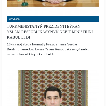
3 ýyl ozal
TÜRKMENISTANYŇ PREZIDENTI EÝRAN
YSLAM RESPUBLIKASYNYŇ NEBIT MINISTRINI
KABUL ETDI
16-njy noýabrda hormatly Prezidentimiz Serdar
Berdimuhamedow Eýran Yslam Respublikasynyň nebit
ministri Jawad Owjini kabul etdi.