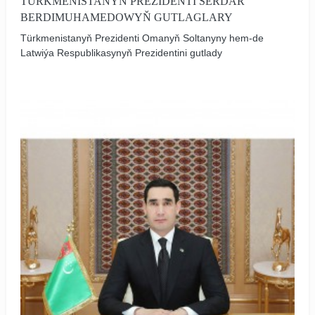
TÜRKMENISTANYŇ PREZIDENTI SERDAR
BERDIMUHAMEDOWYŇ GUTLAGLARY
Türkmenistanyň Prezidenti Omanyň Soltanyny hem-de
Latwiýa Respublikasynyň Prezidentini gutlady