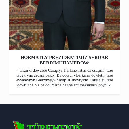
HORMATLY PREZIDENTIMIZ SERDAR
BERDIMUHAMEDOW:
– Häzirki döwürde Garaşsyz Türkmenistan öz ösüşiniň täze
tapgyryna gadam basdy. Bu döwür «Berkarar döwletiň täze
eýýamynyň Galkynyşy» diýlip atlandyryldy. Ösüşiň şu täze
döwründe biz öz öňümizde has belent maksatlary goýduk.