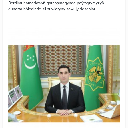
Berdimuhamedowyň gatnaşmagynda paýtagtymyzyň
günorta böleginde sil suwlaryny sowujy desgalar
toplumyny ulanmaga bermek dabarasy boldy.