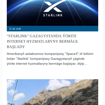
11 aý ozal
“STARLINK” GAZAGYSTANDA ÝÖRITE
INTERNET HYZMATLARYNY BERMÄGE
BAŞLADY
Amerikanyň awiakosmos kompaniýasy “SpaceX”-iň bölümi
bolan “Starlink” kompaniýasy Gazagystanyň çäginde
ýörite internet hyzmatlaryny bermäge başlaýar, diýip
Gazagystanyň Sanly ösüş, innowasiýalar we awiakosmos
senagaty ministrliginiň metbugat gullugy habar berdi.