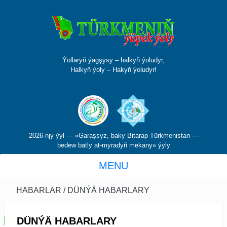
Ýollaryň ýagşysy – halkyň ýoludyr,
Halkyň ýoly – Hakyň ýoludyr!
2026-njy ýyl — «Garaşsyz, baky Bitarap Türkmenistan —
bedew batly at-myradyň mekany» ýyly
MENU
HABARLAR
/ DÜNÝÄ HABARLARY
DÜNÝÄ HABARLARY