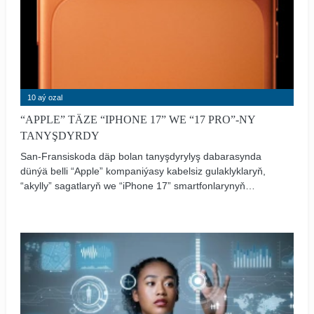
10 aý ozal
“APPLE” TÄZE “IPHONE 17” WE “17 PRO”-NY
TANYŞDYRDY
San-Fransiskoda däp bolan tanyşdyrylyş dabarasynda
dünýä belli “Apple” kompaniýasy kabelsiz gulaklyklaryň,
“akylly” sagatlaryň we “iPhone 17” smartfonlarynyň
täzelenen görnüşlerini hödürledi.