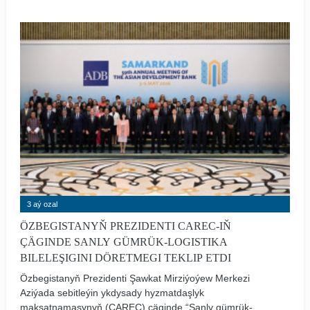
3 aý ozal
ÖZBEGISTANYŇ PREZIDENTI CAREC-IŇ
ÇÄGINDE SANLY GÜMRÜK-LOGISTIKA
BILELEŞIGINI DÖRETMEGI TEKLIP ETDI
Özbegistanyň Prezidenti Şawkat Mirziýoýew Merkezi
Aziýada sebitleýin ykdysady hyzmatdaşlyk
maksatnamasynyň (CAREC) çäginde “Sanly gümrük-