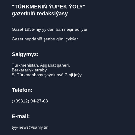
"TÜRKMENIŇ ÝUPEK ÝOLY"
gazetiniň redaksiýasy
Gazet 1936-njy ýyldan bäri neşir edilýär
Gazet hepdäniň şenbe güni çykýar
Salgymyz:
Türkmenistan, Aşgabat şäheri,
Berkararlyk etraby,
S. Türkmenbaşy şaýolunyň 7-nji jaýy.
Telefon:
(+99312) 94-27-68
E-mail:
tyy-news@sanly.tm