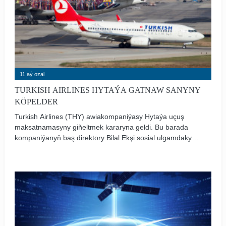
11 aý ozal
TURKISH AIRLINES HYTAÝA GATNAW SANYNY
KÖPELDER
Turkish Airlines (THY) awiakompaniýasy Hytaýa uçuş
maksatnamasyny giňeltmek kararyna geldi. Bu barada
kompaniýanyň baş direktory Bilal Ekşi sosial ulgamdaky
sahypasynda habar berdi.