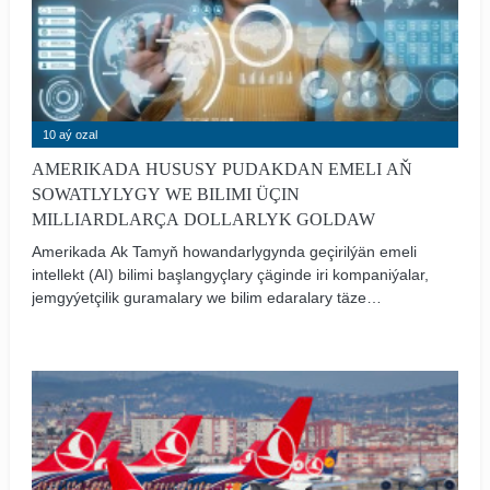
10 aý ozal
AMERIKADA HUSUSY PUDAKDAN EMELI AŇ
SOWATLYLYGY WE BILIMI ÜÇIN
MILLIARDLARÇA DOLLARLYK GOLDAW
Amerikada Ak Tamyň howandarlygynda geçirilýän emeli
intellekt (AI) bilimi başlangyçlary çäginde iri kompaniýalar,
jemgyýetçilik guramalary we bilim edaralary täze
borçnamalaryny yglan etdiler. Maksat — K-12-den başlap
kollež derejesine çenli AI sowatlylygyny giňeltmek,
mugallymlary taýýarlamak we okuwçylara häzirki zaman
gurallaryny elýeterli etmek. Bu işde Ak Tamyň AI Bilim
boýunça topary bilen hususy pudagyň hyzmatdaşlygy
möhüm orun eýeleýär.