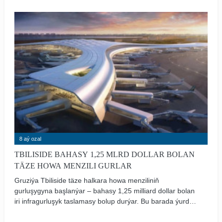
habar berýär.
8 aý ozal
TBILISIDE BAHASY 1,25 MLRD DOLLAR BOLAN
TÄZE HOWA MENZILI GURLAR
Gruziýa Tbiliside täze halkara howa menziliniň
gurluşygyna başlanýar – bahasy 1,25 milliard dollar bolan
iri infragurluşyk taslamasy bolup durýar. Bu barada ýurduň
ykdysadyýet we durnukly ösüş ministri Mariam Kwrivişwili