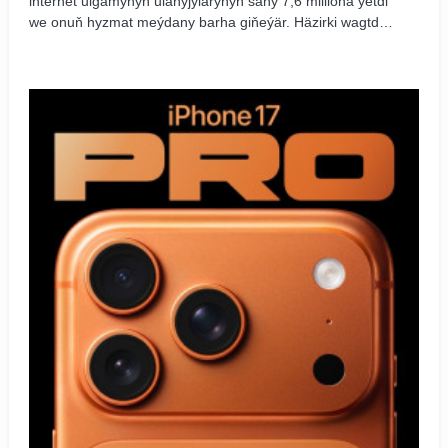
internet ulgamynyň ulanyjylarynyň sany 7,6 milliona ýetdi
we onuň hyzmat meýdany barha giňeýär. Häzirki wagtda
bu hyzmat dünýäniň 150-den gowrak ýurdunda,
sebitlerinde we çäklerinde resmi taýdan elýeterlidir.