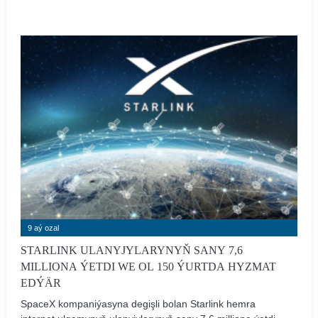
30-njy Halkara sergisi TransRussia 2026 geçiriler.
9 aý ozal
STARLINK ULANYJYLARYNYŇ SANY 7,6
MILLIONA ÝETDI WE OL 150 ÝURTDA HYZMAT
EDÝÄR
SpaceX kompaniýasyna degişli bolan Starlink hemra