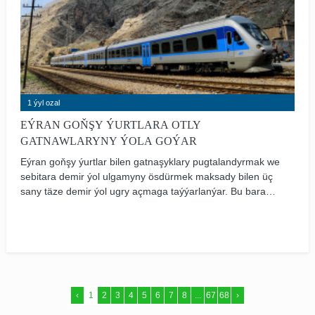
1 ýyl ozal
EÝRAN GOŇŞY ÝURTLARA OTLY
GATNAWLARYNY ÝOLA GOÝAR
Eýran goňşy ýurtlar bilen gatnaşyklary pugtalandyrmak we
sebitara demir ýol ulgamyny ösdürmek maksady bilen üç
sany täze demir ýol ugry açmaga taýýarlanýar. Bu barada
Eýran Demir Ýollary Milli Kompaniýasynyň (RAJA) baş
direktory hem-de Ýol-ulag we şäher ösüşi ministriniň
orunbasary Jebbar Aly Zakeri habar berdi.
‹
1
2
3
4
5
6
7
8
...
67
68
›