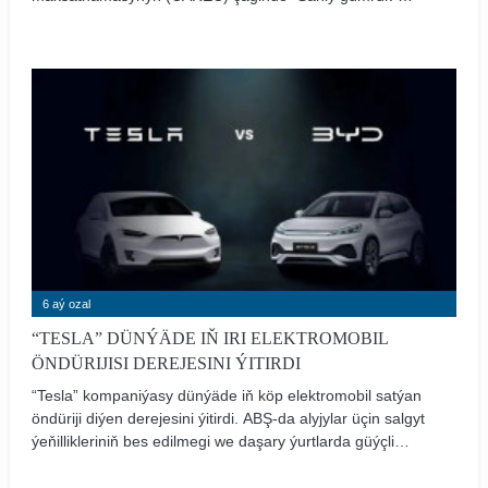
logistika merkezini” döretmegi teklip etdi. Bu başlangyç 4-
nji maýda Samarkant şäherinde geçirilen Aziýa ösüş
bankynyň Dolandyryjylar Geňeşiniň 59-njy mejlisinde
beýan edildi. Bu barada Özbegistanyň Prezidentiniň resmi
metbugat gullugy habar berdi.
6 aý ozal
“TESLA” DÜNÝÄDE IŇ IRI ELEKTROMOBIL
ÖNDÜRIJISI DEREJESINI ÝITIRDI
“Tesla” kompaniýasy dünýäde iň köp elektromobil satýan
öndüriji diýen derejesini ýitirdi. ABŞ-da alyjylar üçin salgyt
ýeňillikleriniň bes edilmegi we daşary ýurtlarda güýçli
bäsdeşlik sebäpli kompaniýanyň satuwy eýýäm ikinji ýyl
yzygiderli peselýär. Bu barada “Associated Press” agentligi