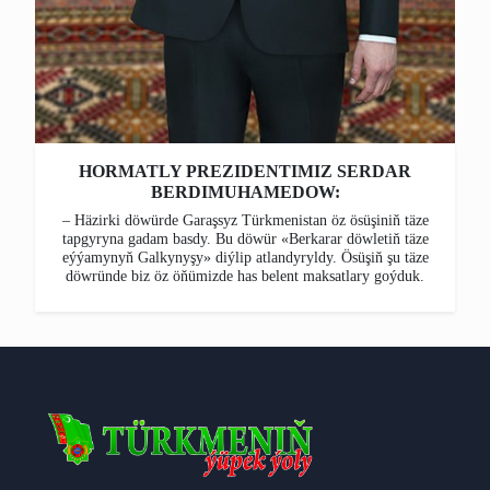
HORMATLY PREZIDENTIMIZ SERDAR
BERDIMUHAMEDOW:
– Häzirki döwürde Garaşsyz Türkmenistan öz ösüşiniň täze
tapgyryna gadam basdy. Bu döwür «Berkarar döwletiň täze
eýýamynyň Galkynyşy» diýlip atlandyryldy. Ösüşiň şu täze
döwründe biz öz öňümizde has belent maksatlary goýduk.