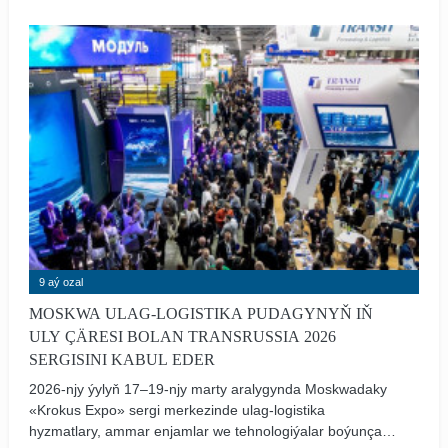
habar berdi.
9 aý ozal
MOSKWA ULAG-LOGISTIKA PUDAGYNYŇ IŇ
ULY ÇÄRESI BOLAN TRANSRUSSIA 2026
SERGISINI KABUL EDER
2026-njy ýylyň 17–19-njy marty aralygynda Moskwadaky
«Krokus Expo» sergi merkezinde ulag-logistika
hyzmatlary, ammar enjamlar we tehnologiýalar boýunça