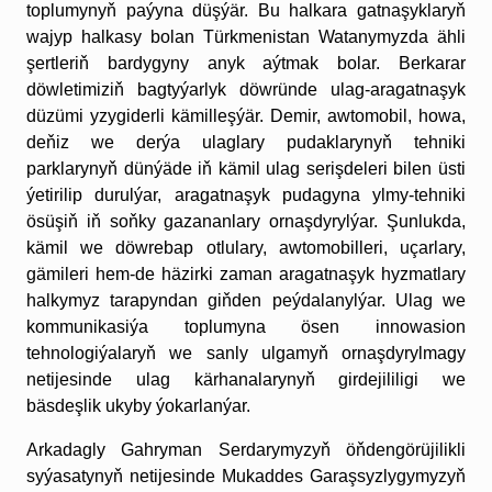
toplumynyň pa­ýy­na düş­ýär. Bu hal­ka­ra gat­na­şyk­la­ryň
wa­jyp hal­ka­sy bo­lan Türk­me­nis­tan­ Wa­ta­ny­myz­da äh­li
şert­le­riň bar­dy­gy­ny anyk aýt­mak bo­lar. Berkarar
döwletimiziň bagtyýarlyk döwründe ulag-aragatnaşyk
düzümi yzygiderli kämilleşýär. Demir, awtomobil, howa,
deňiz we derýa ulaglary pudaklarynyň tehniki
parklarynyň dünýäde iň kämil ulag serişdeleri bilen üsti
ýetirilip durulýar, aragatnaşyk pudagyna ylmy-tehniki
ösüşiň iň soňky gazananlary ornaşdyrylýar. Şunlukda,
kämil we döwrebap otlulary, awtomobilleri, uçarlary,
gämileri hem-de häzirki zaman aragatnaşyk hyzmatlary
halkymyz tarapyndan giňden peýdalanylýar. Ulag we
kommunikasiýa toplumyna ösen innowasion
tehnologiýalaryň we sanly ulgamyň ornaşdyrylmagy
netijesinde ulag kärhanalarynyň girdejililigi we
bäsdeşlik ukyby ýokarlanýar.
Arkadagly Gahryman Serdarymyzyň öňdengörüjilikli
syýasatynyň netijesinde Mukaddes Garaşsyzlygymyzyň