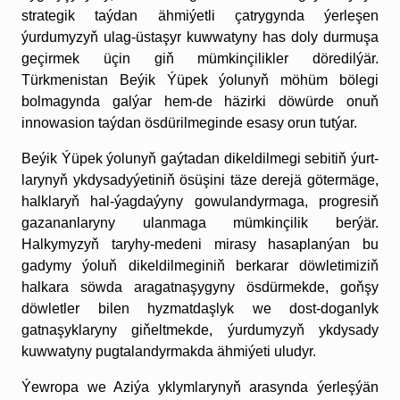
strategik taýdan ähmiýetli çatrygynda ýerleşen
ýurdumyzyň ulag-üstaşyr kuwwatyny has doly durmuşa
geçirmek üçin giň mümkinçilikler döredilýär.
Türkmenistan Beýik Ýüpek ýolunyň möhüm bölegi
bolmagynda galýar hem-de häzirki döwürde onuň
innowasion taýdan ösdürilmeginde esasy orun tutýar.
Be­ýik Ýüpek ýo­lu­nyň gaý­ta­dan di­kel­dil­me­gi se­bi­tiň ýurt­
la­ry­nyň yk­dy­sa­dy­ýe­ti­niň ösüşi­ni täze de­re­jä göter­mäge,
halk­la­ryň hal-ýag­da­ýy­ny go­wu­lan­dyr­ma­ga, prog­re­siň
ga­za­nan­la­ry­ny ulan­ma­ga müm­kin­çi­lik be­rýär.
Halkymyzyň taryhy-medeni mirasy hasaplanýan bu
gadymy ýoluň dikeldilmeginiň berkarar döwle­timiziň
halkara söwda aragatnaşygyny ösdürmekde, goňşy
döwletler bilen hyzmatdaşlyk we dost-doganlyk
gatnaşyklaryny giňeltmekde, ýurdumyzyň ykdysady
kuwwa­tyny pugtalandyrmakda ähmiýeti uludyr.
Ýewropa we Aziýa yklymlarynyň arasynda ýerleşýän