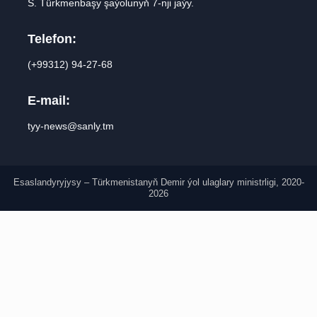
S. Türkmenbaşy şaýolunyň 7-nji jaýy.
Telefon:
(+99312) 94-27-68
E-mail:
tyy-news@sanly.tm
Esaslandyryjysy – Türkmenistanyň Demir ýol ulaglary ministrligi, 2020-
2026