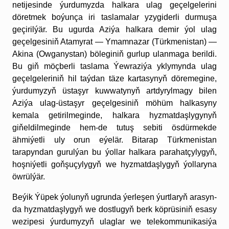
netijesinde ýurdumyzda halkara ulag geçelgelerini
döretmek boýunça iri taslamalar yzygiderli durmuşa
geçirilýär. Bu ugurda Aziýa halkara demir ýol ulag
geçelgesiniň Atamyrat — Ymamnazar (Türkmenistan) —
Akina (Owganystan) böleginiň gurlup ulanmaga berildi.
Bu giň möçberli taslama Ýewraziýa yklymynda ulag
geçelgeleriniň hil taýdan täze kartasynyň döremegine,
ýurdumyzyň üstaşyr kuwwatynyň artdyrylmagy bilen
Aziýa ulag-üstaşyr geçelgesiniň möhüm halkasyny
kemala getirilmeginde, halkara hyzmatdaşlygynyň
giňeldilmeginde hem-de tutuş sebiti ösdürmekde
ähmiýetli uly orun eýelär.
Bitarap Türkmenistan
tarapyndan gurulýan bu ýollar halkara parahatçylygyň,
hoşniýetli goňşuçylygyň we hyzmatdaşlygyň ýollaryna
öwrülýär.
Be­ýik Ýüpek ýo­lu­nyň ug­run­da ýer­le­şen ýurt­la­ryň ara­syn­
da hyz­mat­daş­ly­gyň we dost­lu­gyň berk köp­rüsi­niň esa­sy
we­zi­pe­si­ ýur­du­my­zyň ulag­lar we telekommunikasiýa