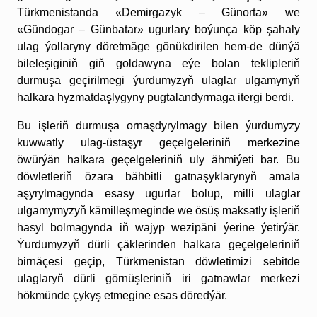
Türkmenistanda «Demirgazyk – Günor­ta» we
«Gündogar – Günbatar» ugurlary boýunça köp şahaly
ulag ýollaryny döretmäge gönükdirilen hem-de dünýä
bileleşiginiň giň goldawyna eýe bolan teklipleriň
durmuşa geçirilmegi ýur­dumyzyň ulaglar ulgamynyň
halkara hyzmatdaşlygyny pugtalandyr­maga itergi berdi.
Bu işleriň durmuşa ornaşdyrylmagy bilen ýurdumyzy
kuwwatly ulag-üstaşyr geçelgeleriniň merkezine
öwürýän halkara geçelgeleriniň uly ähmiýeti bar. Bu
döwletleriň özara bähbitli gatnaşyklarynyň amala
aşyrylmagynda esasy ugurlar bolup, milli ulaglar
ulgamymyzyň kämilleşmeginde we ösüş maksatly işleriň
hasyl bolmagynda iň wajyp wezipäni ýerine ýetirýär.
Ýurdumyzyň dürli çäklerinden halkara geçelgeleriniň
birnäçesi geçip, Türkmenistan döwletimizi sebitde
ulaglaryň dürli görnüşleriniň iri gatnawlar merkezi
hökmünde çykyş etmegine esas döredýär.