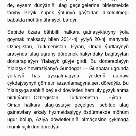
de, eýsem dünýäniň ulag geçelgelerine birleşmekde
taryhy Beýik Ýüpek ýolunyň gaýtadan dikeldilmegi
babatda möhüm ähmiýeti bardyr.
Sebitde özara bähbitli halkara gatnaşyklaryny ýola
goýmak maksady bilen 2014-nji ýylyň 20-nji martynda
Özbegistan, Türkmenistan, Eýran, Oman ýurtlarynyň
arasynda ulag ugruny döretmek hakyndaky baglaşylan
dörttaraplaýyn Ylalaşyk güýje girdi. Bu dörtaraplaýyn
Ylalaşyk Ýewraziýanyň Gündogar — Günbatar ugrunda
ýollaryň has gysgalmagyna, ýükleriň gatnaw
çykdajysynyň görnetin arzanlamagyna şert döredýär. Bu
Ylalaşyga sebitiň beýleki döwletleri hem uly gyzyklanma
bildirýärler. Özbegistan — Türkmenistan — Eýran —
Oman halkara ulag-üstaşyr geçelgesi sebitde ulag
gatnawlary arkaly hyzmatdaşlygy ösdürmekde möhüm
ugur bolup, Aziýa döwletleriniň birnäçesine çykmaga
mümkinçilikleri döredýär.