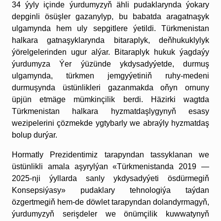
34 ýyly içinde ýurdumyzyň ähli pudaklarynda ýokary
depginli ösüşler gazanylyp, bu babatda aragatnaşyk
ulgamynda hem uly sepgitlere ýetildi. Türkmenistan
halkara gatnaşyklarynda bitaraplyk, deňhukuklylyk
ýörelgelerinden ugur alýar. Bitaraplyk hukuk ýagdaýy
ýurdumyza Ýer ýüzünde ykdysadyýetde, durmuş
ulgamynda, türkmen jemgyýetiniň ruhy-medeni
durmuşynda üstünlikleri gazanmakda oňyn ornuny
üpjün etmäge mümkinçilik berdi. Häzirki wagtda
Türkmenistan halkara hyzmatdaşlygynyň esasy
wezipelerini çözmekde ygtybarly we abraýly hyzmatdaş
bolup durýar.
Hormatly Prezidentimiz tarapyndan tassyklanan we
üstünlikli amala aşyrylýan «Türkmenistanda 2019 —
2025-nji ýyllarda sanly ykdysadyýeti ösdürmegiň
Konsepsiýasy» pudaklary tehnologiýa taýdan
özgertmegiň hem-de döwlet tarapyndan dolandyrmagyň,
ýurdumyzyň serişdeler we önümçilik kuwwatynyň