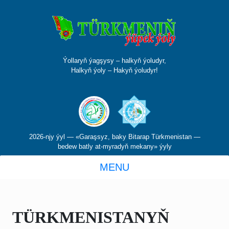
Ýollaryň ýagşysy – halkyň ýoludyr,
Halkyň ýoly – Hakyň ýoludyr!
2026-njy ýyl — «Garaşsyz, baky Bitarap Türkmenistan —
bedew batly at-myradyň mekany» ýyly
MENU
TÜRKMENISTANYŇ