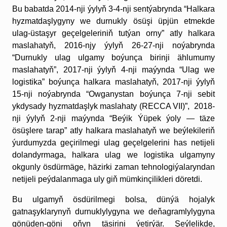
Bu babatda 2014-nji ýylyň 3-4-nji sentýabrynda “Halkara
hyzmatdaşlygyny we durnukly ösüşi üpjün etmekde
ulag-üstaşyr geçelgeleriniň tutýan orny” atly halkara
maslahatyň, 2016-njy ýylyň 26-27-nji noýabrynda
“Durnukly ulag ulgamy boýunça birinji ählumumy
maslahatyň”, 2017-nji ýylyň 4-nji maýynda “Ulag we
logistika” boýunça halkara maslahatyň, 2017-nji ýylyň
15-nji noýabrynda “Owganystan boýunça 7-nji sebit
ykdysady hyzmatdaşlyk maslahaty (RECCA VII)”, 2018-
nji ýylyň 2-nji maýynda “Beýik Ýüpek ýoly — täze
ösüşlere tarap” atly halkara maslahatyň we beýlekileriň
ýurdumyzda geçirilmegi ulag geçelgelerini has netijeli
dolandyrmaga, halkara ulag we logistika ulgamyny
okgunly ösdürmäge, häzirki zaman tehnologiýalaryndan
netijeli peýdalanmaga uly giň mümkinçilikleri döretdi.
Bu ulgamyň ösdürilmegi bolsa, dünýä hojalyk
gatnaşykla­rynyň durnuklylygyna we deňagramlylygyna
gönüden-göni oňyn täsirini ýetirýär. Şeýlelikde,