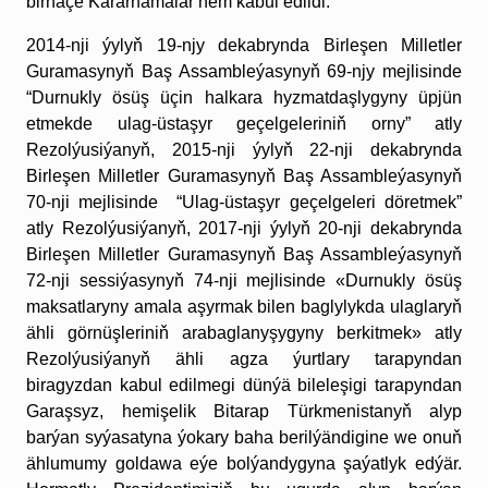
birnäçe Kararnamalar hem kabul edildi.
2014-nji ýylyň 19-njy dekabrynda Birleşen Milletler
Guramasynyň Baş Assambleýasynyň 69-njy mejlisinde
“Durnukly ösüş üçin halkara hyzmatdaşlygyny üpjün
etmekde ulag-üstaşyr geçelgeleriniň orny” atly
Rezolýusiýanyň, 2015-nji ýylyň 22-nji dekabrynda
Birleşen Milletler Guramasynyň Baş Assambleýasynyň
70-nji mejlisinde “Ulag-üstaşyr geçelgeleri döretmek”
atly Rezolýusiýanyň, 2017-nji ýylyň 20-nji dekabrynda
Birleşen Milletler Guramasynyň Baş Assambleýasynyň
72-nji sessiýasynyň 74-nji mejlisinde «Durnukly ösüş
maksatlaryny amala aşyrmak bilen baglylykda ulaglaryň
ähli görnüşleriniň arabaglanyşygyny berkitmek» atly
Rezolýusiýanyň ähli agza ýurtlary tarapyndan
biragyzdan kabul edilmegi dünýä bileleşigi tarapyndan
Garaşsyz, hemişelik Bitarap Türkmenistanyň alyp
barýan syýasatyna ýokary baha berilýändigine we onuň
ählumumy goldawa eýe bolýandygyna şaýatlyk edýär.