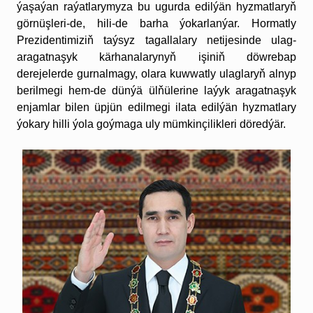
ýaşaýan raýatlarymyza bu ugurda edilýän hyzmatlaryň
görnüşleri-de, hili-de barha ýokarlanýar. Hormatly
Prezidentimiziň taýsyz tagallalary netijesinde ulag-
aragatnaşyk kärhanalarynyň işiniň döwrebap
derejelerde gurnalmagy, olara kuwwatly ulaglaryň alnyp
berilmegi hem-de dünýä ülňülerine laýyk aragatnaşyk
enjamlar bilen üpjün edilmegi ilata edilýän hyzmatlary
ýokary hilli ýola goýmaga uly mümkinçilikleri döredýär.