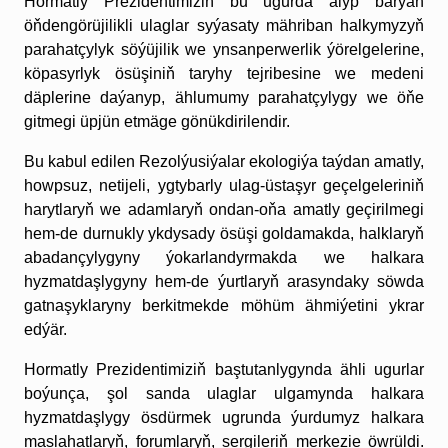
Hormatly Prezidentimiziň bu ugurda alyp barýan
öňdengörüjilikli ulaglar syýasaty mähriban halkymyzyň
parahatçylyk söýüjilik we ynsanperwerlik ýörelgelerine,
köpasyrlyk ösüşiniň taryhy tejribesine we medeni
däplerine daýanyp, ählumumy parahatçylygy we öňe
gitmegi üpjün etmäge gönükdirilendir.
Bu kabul edilen Rezolýusiýalar ekologiýa taýdan amatly,
howpsuz, netijeli, ygtybarly ulag-üstaşyr geçelgeleriniň
harytlaryň we adamlaryň ondan-oňa amatly geçirilmegi
hem-de durnukly ykdysady ösüşi goldamakda, halklaryň
abadançylygyny ýokarlandyrmakda we halkara
hyzmatdaşlygyny hem-de ýurtlaryň arasyndaky söwda
gatnaşyklaryny berkitmekde möhüm ähmiýetini ykrar
edýär.
Hormatly Prezidentimiziň baştutanlygynda ähli ugurlar
boýunça, şol sanda ulaglar ulgamynda halkara
hyzmatdaşlygy ösdürmek ugrunda ýurdumyz halkara
maslahatlaryň, forumlaryň, sergileriň merkezie öwrüldi.