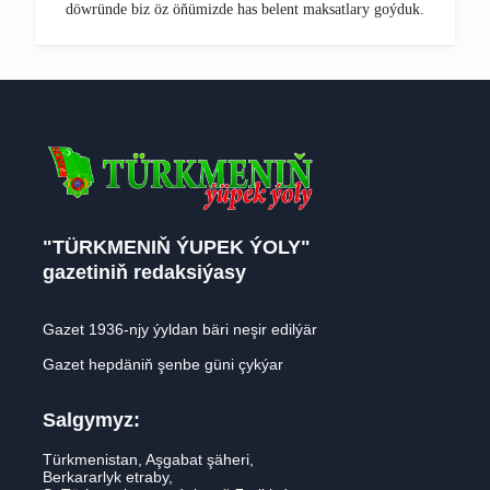
döwründe biz öz öňümizde has belent maksatlary goýduk.
"TÜRKMENIŇ ÝUPEK ÝOLY"
gazetiniň redaksiýasy
Gazet 1936-njy ýyldan bäri neşir edilýär
Gazet hepdäniň şenbe güni çykýar
Salgymyz:
Türkmenistan, Aşgabat şäheri,
Berkararlyk etraby,