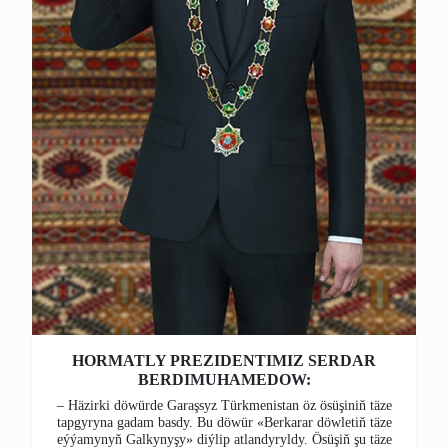
HORMATLY PREZIDENTIMIZ SERDAR
BERDIMUHAMEDOW:
– Häzirki döwürde Garaşsyz Türkmenistan öz ösüşiniň täze
tapgyryna gadam basdy. Bu döwür «Berkarar döwletiň täze
eýýamynyň Galkynyşy» diýlip atlandyryldy. Ösüşiň şu täze