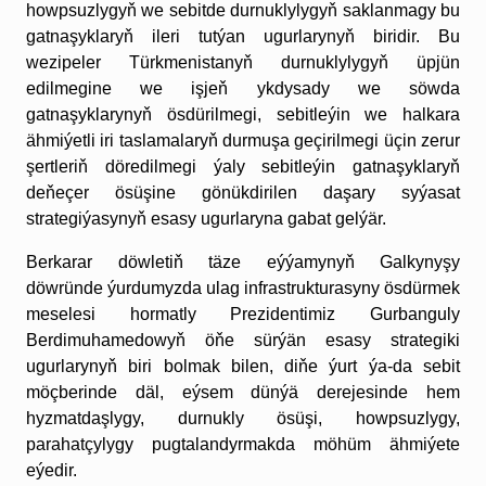
howpsuzlygyň we sebitde durnuklylygyň saklanmagy bu
gatnaşyklaryň ileri tutýan ugurlarynyň biridir. Bu
wezipeler Türkmenistanyň durnuklylygyň üpjün
edilmegine we işjeň ykdysady we söwda
gatnaşyklarynyň ösdürilmegi, sebitleýin we halkara
ähmiýetli iri taslamalaryň durmuşa geçirilmegi üçin zerur
şertleriň döredilmegi ýaly sebitleýin gatnaşyklaryň
deňeçer ösüşine gönükdirilen daşary syýasat
strategiýasynyň esasy ugurlaryna gabat gelýär.
Berkarar döwletiň täze eýýamynyň Galkynyşy
döwründe ýurdumyzda ulag infrastruk­tura­syny ösdürmek
meselesi hormatly Prezidentimiz Gurbanguly
Berdimuhamedowyň öňe sürýän esasy strategiki
ugurlarynyň biri bolmak bilen, diňe ýurt ýa-da sebit
möçberinde däl, eýsem dünýä derejesinde hem
hyzmatdaşlygy, durnukly ösüşi, howpsuzlygy,
parahatçylygy pugta­landyrmakda möhüm ähmiýete
eýedir.