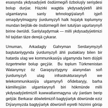
esasynda ykdysadyýeti ösdürmegiň özboluşly serişdesi
bolup durýar. Häzirki wagtda ykdysadyýetiň ähli
ulgamlaryna sanly tehnologiýalaryň işjeň
ornaşdyrylmagyny ýurdumyzyň halk hojalyk toplumyny
mundan beýläk-de ösdürmegiň ileri tutulýan ugurlarynyň
birine öwrüldi. Sanlylaşdyrmak — milli ykdysadyýetimizi
hil taýdan täze derejä çykarar.
Umuman, Arkadagly Gahryman Serdarymyzyň
baştutanlygynda ýurdumyzyň ähli pudaklary bilen bir
hatarda ulag we kommunikasiýa ulgamynda hem düýpli
özgertmeler bolup geçýär. Bu toplum Türkmenistan
Watanymyz öz Garaşsyz­lygyny alanyndan soň
ýurdumyzyň ulag infrastrukturasynyň we
telekommunikasiýa ulgamynyň öňdebaryjy, barha
kämilleşýän ulgamlarynyň biri hökmünde milli
ykdysadyýe­timiziň kuwwatlanmagyna uly ýardam berip
gelýär. Berkarar döwletimiziň bagtyýarlyk döwründe eziz
Diýarymyzda bagtyýarlyk döwrüniň eşretli hözirini görüp