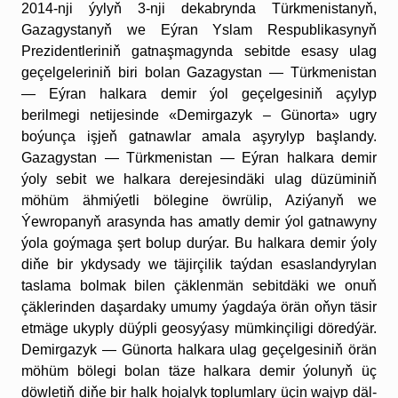
2014-nji ýylyň 3-nji dekabrynda Türkmenistanyň,
Gazagystanyň we Eýran Yslam Respublikasynyň
Prezidentleriniň gatnaşmagynda sebitde esasy ulag
geçelgeleriniň biri bolan Gazagystan — Türkmenistan
— Eýran halkara demir ýol geçelgesiniň açylyp
berilmegi netijesinde
«Demirgazyk – Günor­ta» ugry
boýunça işjeň gatnawlar amala aşyrylyp başlandy.
Gazagystan — Türkmenistan — Eýran halkara demir
ýoly sebit we halkara derejesindäki ulag düzüminiň
möhüm ähmiýetli bölegine öwrülip, Aziýanyň we
Ýewropanyň arasynda has amatly demir ýol gatnawyny
ýola goýmaga şert bolup durýar. Bu halkara demir ýoly
diňe bir ykdysady we täjirçilik taýdan esaslandyrylan
taslama bolmak bilen çäklenmän sebitdäki we onuň
çäklerinden daşardaky umumy ýagdaýa örän oňyn täsir
etmäge ukyply düýpli geosyýasy mümkinçiligi döredýär.
Demirgazyk — Günorta halkara ulag geçelgesiniň örän
möhüm bölegi bolan täze halkara demir ýolunyň üç
döwletiň diňe bir halk hojalyk toplumlary üçin wajyp däl-