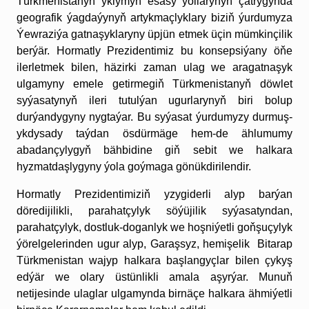
Türkmenistanyň yklymyň esasy ýollarynyň çatrygynda
geografik ýagdaýynyň artykmaçlyklary biziň ýurdumyza
Ýewraziýa gatnaşyklaryny üpjün etmek üçin mümkinçilik
berýär. Hormatly Prezidentimiz bu konsepsiýany öňe
ilerletmek bilen, häzirki zaman ulag we aragatnaşyk
ulgamyny emele getirmegiň Türkmenistanyň döwlet
syýasatynyň ileri tutulýan ugurlarynyň biri bolup
durýandygyny nygtaýar. Bu syýasat ýurdumyzy durmuş-
ykdysady taýdan ösdürmäge hem-de ählumumy
abadançylygyň bähbidine giň sebit we halkara
hyzmatdaşlygyny ýola goýmaga gönükdirilendir.
Hormatly Prezidentimiziň yzygiderli alyp barýan
döredijilikli, parahatçylyk söýüjilik syýasatyndan,
parahatçylyk, dostluk-doganlyk we hoşniýetli goňşuçylyk
ýörelgelerinden ugur alyp, Garaşsyz, hemişelik Bitarap
Türkmenistan wajyp halkara başlangyçlar bilen çykyş
edýär we olary üstünlikli amala aşyrýar. Munuň
netijesinde ulaglar ulgamynda birnäçe halkara ähmiýetli