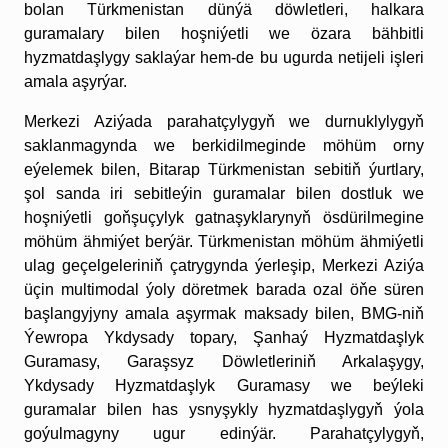
bolan Türkmenistan dünýä döwletleri, halkara
guramalary bilen hoşniýetli we özara bähbitli
hyzmatdaşlygy saklaýar hem-de bu ugurda netijeli işleri
amala aşyrýar.
Merkezi Aziýada parahatçylygyň we durnuklylygyň
saklanmagynda we berkidilmeginde möhüm orny
eýelemek bilen, Bitarap Türkmenistan sebitiň ýurtlary,
şol sanda iri sebitleýin guramalar bilen dostluk we
hoşniýetli goňşuçylyk gatnaşyklarynyň ösdürilmegine
möhüm ähmiýet berýär. Türkmenistan möhüm ähmiýetli
ulag geçelgeleriniň çatrygynda ýerleşip, Merkezi Aziýa
üçin multimodal ýoly döretmek barada ozal öňe süren
başlangyjyny amala aşyrmak maksady bilen, BMG-niň
Ýewropa Ykdysady topary, Şanhaý Hyzmatdaşlyk
Guramasy, Garaşsyz Döwletleriniň Arkalaşygy,
Ykdysady Hyzmatdaşlyk Guramasy we beýleki
guramalar bilen has ysnyşykly hyzmatdaşlygyň ýola
goýulmagyny ugur edinýär. Parahatçylygyň,