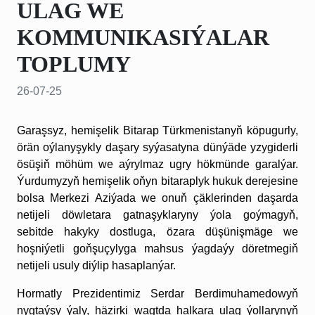
ULAG WE
KOMMUNIKASIÝALAR
TOPLUMY
26-07-25
Garaşsyz, hemişelik Bitarap Türkmenistanyň köpugurly,
örän oýlanyşykly daşary syýasatyna dünýäde yzygiderli
ösüşiň möhüm we aýrylmaz ugry hökmünde garalýar.
Ýurdumyzyň hemişelik oňyn bitaraplyk hukuk derejesine
bolsa Merkezi Aziýada we onuň çäklerinden daşarda
netijeli döwletara gatnaşyklaryny ýola goýmagyň,
sebitde hakyky dostluga, özara düşünişmäge we
hoşniýetli goňşuçylyga mahsus ýagdaýy döretmegiň
netijeli usuly diýlip hasaplanýar.
Hormatly Prezidentimiz Serdar Berdimuhamedowyň
nygtaýşy ýaly, häzirki wagtda halkara ulag ýollarynyň