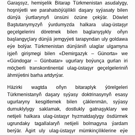
Garaşsyz, hemişelik Bitarap Türkmenistan asudalygy,
hoşniýetli we parahatsöýüjili­k­li daşary syýasaty bilen
dünýä ýurtlarynyň ünsüni özüne çekýär. Döwlet
Baştutanymyzyň ýurdumyzda halkara ulag-üstaşyr
geçelgelerini döretmek bilen baglanyşykly oňyn
başlangyçlary dünýä jemgyýeti tarapyndan uly goldawa
eýe bolýar. Türkmenistan dünýäniň ulaglar ulgamyna
işjeň girişmegi bilen «Demirgazyk – Günorta» we
«Gündogar – Günbatar» ugurlary boýunça gurlan iri
möçberli transkontinental ulag-üstaşyr geçelgeleriniň
ähmiýetini barha artdyrýar.
Häzirki wagtda oňyn bitaraplyk ýörelgeleri
Türkmenistanyň daşary syýasy doktrinasynyň esasy
ugurlaryny kesgitlemek bilen çäklenmän, syýasy
durnuklylygy saklamak, dostlukly gatnaşyklary we
netijeli halkara ulag-üstaşyr hyzmatdaşlygy ösdürmek
ugrundaky tagallalaryň netijeli bolmagyna ýardam
berýär. Ägirt uly ulag-üstaşyr mümkinçiliklerine eýe