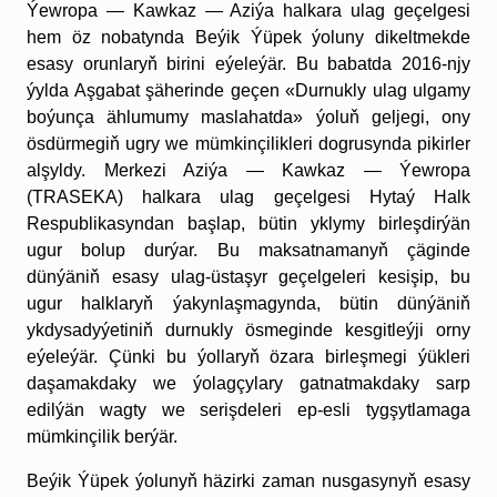
Ýewropa — Kawkaz — Aziýa halkara ulag geçelgesi
hem öz nobatynda Beýik Ýüpek ýoluny dikeltmekde
esasy orunlaryň birini eýeleýär. Bu babatda 2016-njy
ýylda Aşgabat şäherinde geçen «Durnukly ulag ulgamy
boýunça ählumumy maslahatda» ýoluň geljegi, ony
ösdürmegiň ugry we mümkinçilikleri dogrusynda pikirler
alşyldy. Merkezi Aziýa — Kawkaz — Ýewropa
(TRASEKA) halkara ulag geçelgesi Hytaý Halk
Respublikasyndan başlap, bütin yklymy birleşdirýän
ugur bolup durýar. Bu maksatnamanyň çäginde
dünýäniň esasy ulag-üstaşyr geçelgeleri kesişip, bu
ugur halklaryň ýakynlaşmagynda, bütin dünýäniň
ykdysadyýetiniň durnukly ösmeginde kesgitleýji orny
eýeleýär. Çünki bu ýollaryň özara birleşmegi ýükleri
daşamakdaky we ýolagçylary gatnatmakdaky sarp
edilýän wagty we serişdeleri ep-esli tygşytlamaga
mümkinçilik berýär.
Beýik Ýüpek ýolunyň häzirki zaman nusgasynyň esasy