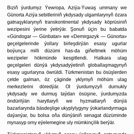
Biziň ýurdumyz Ýewropa, Aziýa-Ýuwaş ummany we
Günorta Aziýa sebitleriniň ykdysady ulgamlarynyň özara
gatnaşyklarynyň transkontinental ykdysady köprüsiniň
wezipesini ýerine ýetirýär. Şonuň üçin bu babatda
«Gündogar — Günbatar» we «Demirgazyk — Günorta»
geçelgelerinde ýollary birleşdirýän esasy ugurlar
boýunça milli düzümi has-da giňeltmek möhüm
wezipeler hökmünde kesgitlendi. Halkara ulag
geçelgeleri dünýä ykdysadyýetiniň globallaşmagynyň
esasy ugurlaryna öwrüldi. Türkmenistan bu ösüşlerden
çetde galman, öz çäginde yklymyň möhüm ulag
merkezlerini döredýär. Ol ýurdumyzyň durnukly
ykdysady we durmuş taýdan ösüşine, ýurdumyzda
öndürilýän harytlaryň we hyzmatlaryň dünýä
bazarlarynda bäsdeşlige ukyplylygyny ýokarlandyrmaga
daýanýar, bu bolsa oňa dünýäniň senagat düzüminde
mynasyp orny eýelemegine uly mümkinçilik berýär.