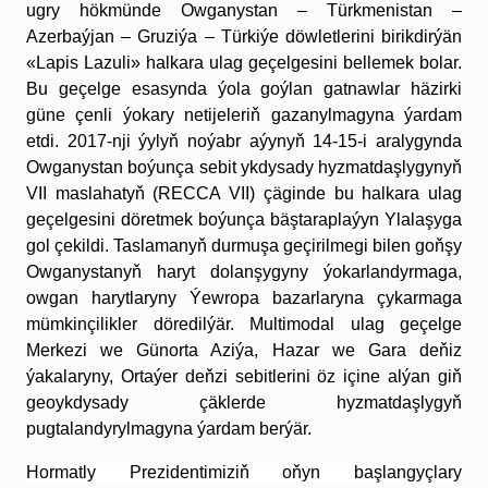
ugry hökmünde Owganystan – Türkmenistan –
Azerbaýjan – Gruziýa – Türkiýe döwletlerini birikdirýän
«Lapis Lazuli» halkara ulag geçelgesini bellemek bolar.
Bu geçelge esasynda ýola goýlan gatnawlar häzirki
güne çenli ýokary netijeleriň gazanylmagyna ýardam
etdi. 2017-nji ýylyň noýabr aýynyň 14-15-i aralygynda
Owganystan boýunça sebit ykdysady hyzmatdaşlygynyň
VII maslahatyň (RECCA VII) çäginde bu halkara ulag
geçelgesini döretmek boýunça bäştaraplaýyn Ylalaşyga
gol çekildi. Taslamanyň durmuşa geçirilmegi bilen goňşy
Owganystanyň haryt dolanşygyny ýokarlandyrmaga,
owgan harytlaryny Ýewropa bazarlaryna çykarmaga
mümkinçilikler döredilýär. Multimodal ulag geçelge
Merkezi we Günorta Aziýa, Hazar we Gara deňiz
ýakalaryny, Ortaýer deňzi sebitlerini öz içine alýan giň
geoyk­dysady çäklerde hyzmatdaşlygyň
pugtalandyrylmagyna ýardam berýär.
Hormatly Prezidentimiziň oňyn başlangyçlary