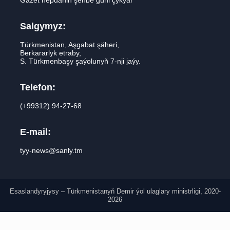
Salgymyz:
Türkmenistan, Aşgabat şäheri,
Berkararlyk etraby,
S. Türkmenbaşy şaýolunyň 7-nji jaýy.
Telefon:
(+99312) 94-27-68
E-mail:
tyy-news@sanly.tm
Esaslandyryjysy – Türkmenistanyň Demir ýol ulaglary ministrligi, 2020-
2026