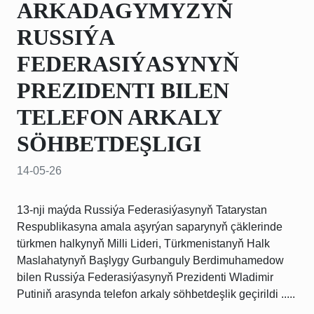
ARKADAGYMYZYŇ
RUSSIÝA
FEDERASIÝASYNYŇ
PREZIDENTI BILEN
TELEFON ARKALY
SÖHBETDEŞLIGI
14-05-26
13-nji maýda Russiýa Federasiýasynyň Tatarystan
Respublikasyna amala aşyrýan saparynyň çäklerinde
türkmen halkynyň Milli Lideri, Türkmenistanyň Halk
Maslahatynyň Başlygy Gurbanguly Berdimuhamedow
bilen Russiýa Federasiýasynyň Prezidenti Wladimir
Putiniň arasynda telefon arkaly söhbetdeşlik geçirildi .....