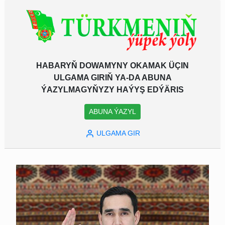
HABARYŇ DOWAMYNY OKAMAK ÜÇIN
ULGAMA GIRIŇ YA-DA ABUNA
ÝAZYLMAGYŇYZY HAÝYŞ EDÝÄRIS
ABUNA ÝAZYL
ULGAMA GIR