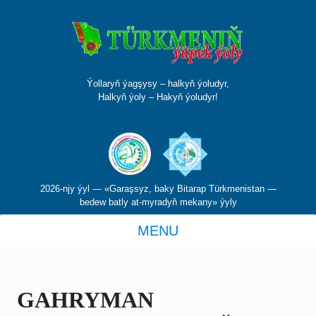
Ýollaryň ýagşysy – halkyň ýoludyr,
Halkyň ýoly – Hakyň ýoludyr!
2026-njy ýyl — «Garaşsyz, baky Bitarap Türkmenistan —
bedew batly at-myradyň mekany» ýyly
MENU
GAHRYMAN