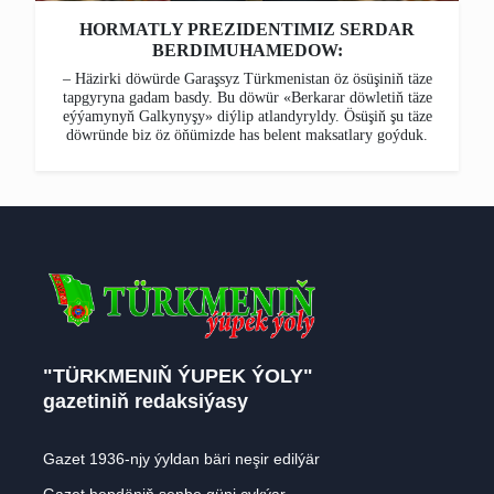
HORMATLY PREZIDENTIMIZ SERDAR
BERDIMUHAMEDOW:
– Häzirki döwürde Garaşsyz Türkmenistan öz ösüşiniň täze
tapgyryna gadam basdy. Bu döwür «Berkarar döwletiň täze
eýýamynyň Galkynyşy» diýlip atlandyryldy. Ösüşiň şu täze
döwründe biz öz öňümizde has belent maksatlary goýduk.
"TÜRKMENIŇ ÝUPEK ÝOLY"
gazetiniň redaksiýasy
Gazet 1936-njy ýyldan bäri neşir edilýär
Gazet hepdäniň şenbe güni çykýar