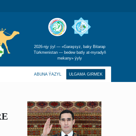
2026-njy ýyl — «Garaşsyz, baky Bitarap
Türkmenistan — bedew batly at-myradyň
mekany» ýyly
ABUNA ÝAZYL
ULGAMA GIRMEK
RE