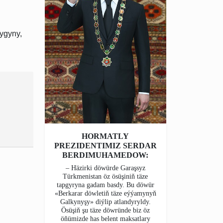
ygyny,
HORMATLY
PREZIDENTIMIZ SERDAR
BERDIMUHAMEDOW:
– Häzirki döwürde Garaşsyz
Türkmenistan öz ösüşiniň täze
tapgyryna gadam basdy. Bu döwür
«Berkarar döwletiň täze eýýamynyň
Galkynyşy» diýlip atlandyryldy.
Ösüşiň şu täze döwründe biz öz
öňümizde has belent maksatlary