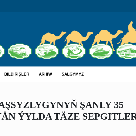
BILDIRIŞLER
ARHIW
SALGYMYZ
ŞSYZLYGYNYŇ ŞANLY 35
ÄN ÝYLDA TÄZE SEPGITLE