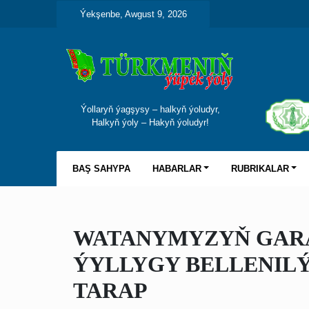
Ýekşenbe, Awgust 9, 2026
Ýollaryň ýagşysy – halkyň ýoludyr,
Halkyň ýoly – Hakyň ýoludyr!
BAŞ SAHYPA
HABARLAR
RUBRIKALAR
WATANYMYZYŇ GARA
ÝYLLYGY BELLENILÝ
TARAP