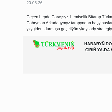
20-05-26
Geçen hepde Garaşsyz, hemişelik Bitarap Türk
Gahryman Arkadagymyz tarapyndan başy başlany
yzygiderli durmuşa geçirilýän ykdysady strategiýan
HABARYŇ DO
GIRIŇ YA-D