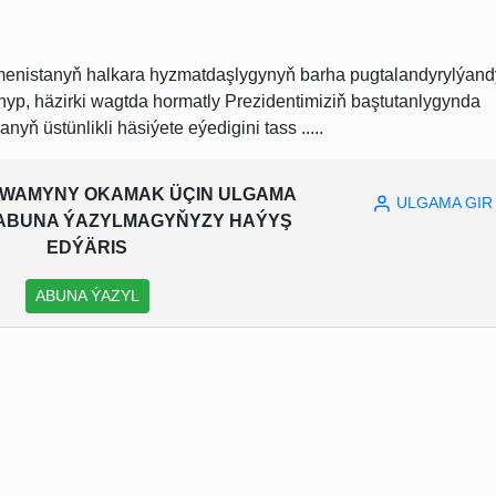
menistanyň halkara hyzmatdaşlygynyň barha pugtalandyrylýand
p, häzirki wagtda hormatly Prezidentimiziň baştutanlygynda
yň üstünlikli häsiýete eýedigini tass .....
WAMYNY OKAMAK ÜÇIN ULGAMA
ULGAMA GIR
A ABUNA ÝAZYLMAGYŇYZY HAÝYŞ
EDÝÄRIS
ABUNA ÝAZYL