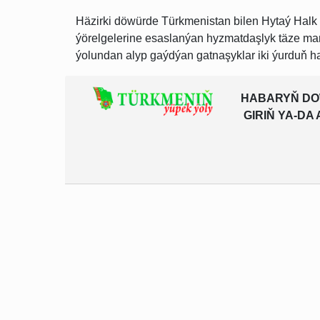
Häzirki döwürde Türkmenistan bilen Hytaý Hal
ýörelgelerine esaslanýan hyzmatdaşlyk täze m
ýolundan alyp gaýdýan gatnaşyklar iki ýurduň halk
HABARYŇ DO
GIRIŇ YA-D