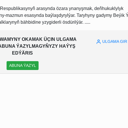
k Respublikasynyň arasynda özara ynanyşmak, deňhukuklylyk
any-mazmun esasynda baýlaşdyrylýar. Taryhyny gadymy Beýik 
larynyň bähbidine yzygiderli ösdürilýär. .....
WAMYNY OKAMAK ÜÇIN ULGAMA
ULGAMA GIR
A ABUNA ÝAZYLMAGYŇYZY HAÝYŞ
EDÝÄRIS
ABUNA ÝAZYL