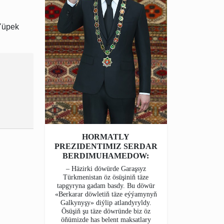
Ýüpek
HORMATLY
PREZIDENTIMIZ SERDAR
BERDIMUHAMEDOW:
– Häzirki döwürde Garaşsyz
Türkmenistan öz ösüşiniň täze
tapgyryna gadam basdy. Bu döwür
«Berkarar döwletiň täze eýýamynyň
Galkynyşy» diýlip atlandyryldy.
Ösüşiň şu täze döwründe biz öz
öňümizde has belent maksatlary