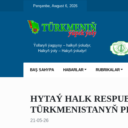
Penşenbe, Awgust 6, 2026
Ýollaryň ýagşysy – halkyň ýoludyr,
Halkyň ýoly – Hakyň ýoludyr!
BAŞ SAHYPA
HABARLAR
RUBRIKALAR
HYTAÝ HALK RESPU
TÜRKMENISTANYŇ PR
21-05-26