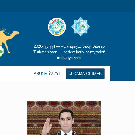
2026-njy ýyl — «Garaşsyz, baky Bitarap
Türkmenistan — bedew batly at-myradyň
mekany» ýyly
ABUNA ÝAZYL
ULGAMA GIRMEK