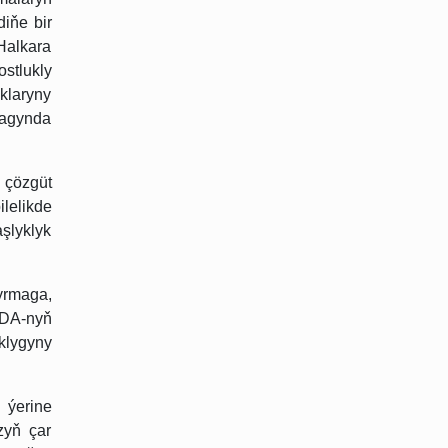
iňe bir
Halkara
stlukly
klaryny
magynda
 çözgüt
lelikde
şlyklyk
yrmaga,
GDA-nyň
klygyny
 ýerine
zyň çar