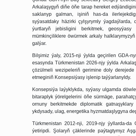
Arkalaşygyň diňe öňe tarap hereket edýändigin
saklanyp galman, işiniň has-da ilerlejekdi
syýasatdaky häzirki çylşyrymly ýagdaýlarda, d
ýurtlaryň jebisligini berkitmek, geosyýa
mümkinçiliklere öwürmek arkaly halklarymyzyň
galýar.
Bilşimiz ýaly, 2015-nji ýylda geçirilen GDA-
esasynda Türkmenistan 2026-njy ýylda Arkalaşy
çözülmeli wezipeleriň gerimine doly derejed
etmeginiň Konsepsiýasy işlenip taýýarlanyldy.
Konsepsiýa laýyklykda, syýasy ulgamda döwle
bitaraplyk ýörelgelerini öňe sürmäge, parah
ornuny berkitmekde diplomatik gatnaşyklary 
ykdysady, ulag, energetika hyzmatdaşlygyna degi
Türkmenistan 2012-nji, 2019-njy ýyllarda-da
ýetiripdi. Şolaryň çäklerinde paýtagtymyz Aş