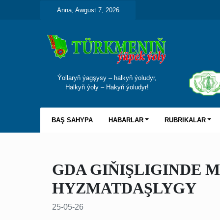
Anna, Awgust 7, 2026
Ýollaryň ýagşysy – halkyň ýoludyr,
Halkyň ýoly – Hakyň ýoludyr!
BAŞ SAHYPA
HABARLAR
RUBRIKALAR
GDA GIŇIŞLIGINDE 
HYZMATDAŞLYGY
25-05-26