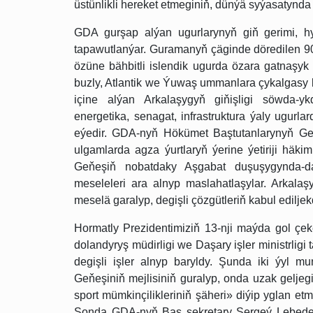
üstünlikli hereket etmeginiň, dünýä syýasatynda 
GDA gurşap alýan ugurlarynyň giň gerimi, hy
tapawutlanýar. Guramanyň çäginde döredilen 90
özüne bähbitli islendik ugurda özara gatnaşy
buzly, Atlantik we Ýuwaş ummanlara çykalgasy
içine alýan Arkalaşygyň giňişligi söwda-y
energetika, senagat, infrastruktura ýaly ugurla
eýedir. GDA-nyň Hökümet Baştutanlarynyň Geň
ulgamlarda agza ýurtlaryň ýerine ýetiriji häki
Geňeşiň nobatdaky Aşgabat duşuşygynda-da,
meseleleri ara alnyp maslahatlaşylar. Arkalaşy
meselä garalyp, degişli çözgütleriň kabul ediljek
Hormatly Prezidentimiziň 13-nji maýda gol çe
dolandyryş müdirligi we Daşary işler ministrl
degişli işler alnyp baryldy. Şunda iki ýyl
Geňeşiniň mejlisiniň guralyp, onda uzak gelje
sport mümkinçilikleriniň şäheri» diýip yglan e
Şonda GDA-nyň Baş sekretary Sergeý Lebedew