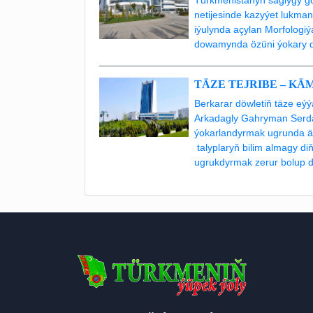
netijesinde kazyýet lukman
iýulynda açylan Morfologi
dowamynda özüni ýokary d
TÄZE TEJRIBE – KÄ
Berkarar döwletiň täze e
Arkadagly Gahryman Serda
ýokarlandyrmak ugrunda ägi
talyplaryň bilim almagy di
ugrukdyrmak zerur bolup d