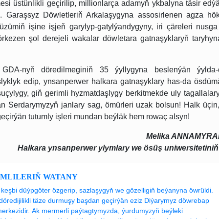
i üstünlikli geçirilip, millionlarça adamyň ykbalyna täsir ed
i. Garaşsyz Döwletleriň Arkalaşygyna assosirlenen agza h
ümiň işine işjeň garylyp-gatylýandygyny, iri çäreleri nusga 
kezen şol derejeli wakalar döwletara gatnaşyklaryň taryhyn
 GDA-nyň döredilmeginiň 35 ýyllygyna beslenýän ýylda
klyk edip, ynsanperwer halkara gatnaşyklary has-da ösdüm
şuçylygy, giň gerimli hyzmatdaşlygy berkitmekde uly tagallala
Serdarymyzyň janlary sag, ömürleri uzak bolsun! Halk üçin
 geçirýän tutumly işleri mundan beýläk hem rowaç alsyn!
Melika ANNAMYR
Halkara ynsanperwer ylymlary we ösüş uniwersitetiniň 
IMLILERIŇ WATANY
keşbi düýpgöter özgerip, sazlaşygyň we gözelligiň beýanyna öwrüldi.
döredijilikli täze durmuşy başdan geçirýän eziz Diýarymyz döwrebap
merkezidir. Ak mermerli paýtagtymyzda, ýurdumyzyň beýleki