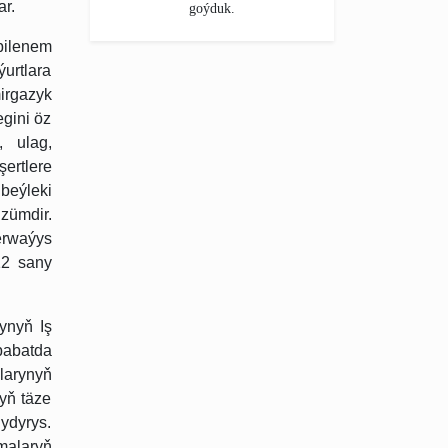
ar.
goýduk.
bilenem
urtlara
irgazyk
gini öz
, ulag,
şertlere
beýleki
zümdir.
erwaýys
12 sany
ynyň Iş
babatda
larynyň
yň täze
ydyrys.
malaryň