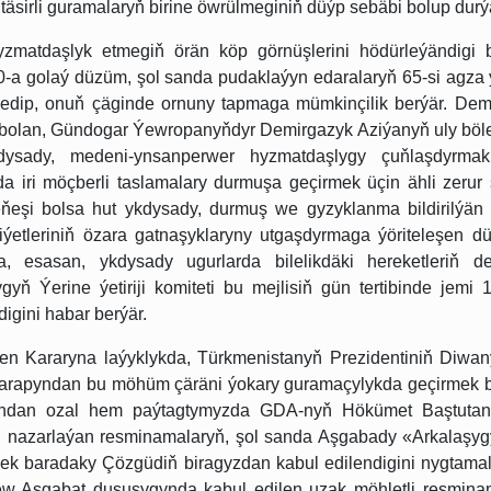
täsirli guramalaryň birine öwrülmeginiň düýp sebäbi bolup durý
zmatdaşlyk etmegiň örän köp görnüşlerini hödürleýändigi 
-a golaý düzüm, şol sanda pudaklaýyn edaralaryň 65-si agza ý
k edip, onuň çäginde ornuny tapmaga mümkinçilik berýär. Dem
 bolan, Gündogar Ýewropanyňdyr Demirgazyk Aziýanyň uly böle
kdysady, medeni-ynsanperwer hyzmatdaşlygy çuňlaşdyrmak
rda iri möçberli taslamalary durmuşa geçirmek üçin ähli zerur 
eşi bolsa hut ykdysady, durmuş we gyzyklanma bildirilýän 
miýetleriniň özara gatnaşyklaryny utgaşdyrmaga ýöriteleşen dü
 esasan, ykdysady ugurlarda bilelikdäki hereketleriň d
gyň Ýerine ýetiriji komiteti bu mejlisiň gün tertibinde jemi 
digini habar berýär.
ken Kararyna laýyklykda, Türkmenistanyň Prezidentiniň Diwan
igi tarapyndan bu möhüm çäräni ýokary guramaçylykda geçirmek 
 mundan ozal hem paýtagtymyzda GDA-nyň Hökümet Baştutan
gi nazarlaýan resminamalaryň, şol sanda Aşgabady «Arkalaşyg
tmek baradaky Çözgüdiň biragyzdan kabul edilendigini nygtamal
 Aşgabat duşuşygynda kabul edilen uzak möhletli resmina