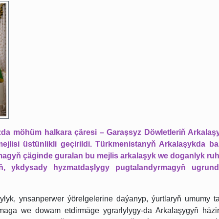
zda möhüm halkara çäresi – Garaşsyz Döwletleriň Arkala
lisi üstünlikli geçirildi. Türkmenistanyň Arkalaşykda ba
gyň çäginde guralan bu mejlis arkalaşyk we doganlyk ruh
giň, ykdysady hyzmatdaşlygy pugtalandyrmagyň ugrund
ylyk, ynsanperwer ýörelgelerine daýanyp, ýurtlaryň umumy ta
lamaga we dowam etdirmäge ygrarlylygy-da Arkalaşygyň häzir