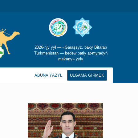
2026-njy ýyl — «Garaşsyz, baky Bitarap
Türkmenistan — bedew batly at-myradyň
mekany» ýyly
ABUNA ÝAZYL
ULGAMA GIRMEK