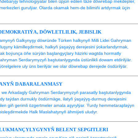
öňdebaryjy tehnologiýalar bilen üpjün edilen täze döwrebap mekdepler,
ik merkezleri gurulýar. Olarda okamak hem-de bilimiňi artdyrmak üçin
EMOKRATIÝA, DÖWLETLILIK, JEBISLIK
ýamynyň Galkynyşy döwründe Türken halkynyň Milli Lidei Gahryman
uşyny kämilleşdirmek, halkyň ýaşaýyş derejesini ýokarlandyrmak,
k boýunça öňe sürýän başlangyçlary häzirki wagtda hormatly
Gahryman Serdarymyzyň baştutanlygynda üstünlikli dowam etdirilýär.
 ýörelgelere uly üns berilýär we olar döwrebap derejede ösdürilýär.
ÝANYŇ DABARALANMASY
we Arkadagly Gahryman Serdarymyzyň parasatly baştutanlygynda
y taýdan durnukly ösdürmäge, ilatyň ýaşaýyş-durmuş derejesini
len giň gerimli özgertmeler amala aşyrylýar. Ýurdy hemmetaraplaýyn
bisleşdirmekde Halk Maslahatynyň ähmiýeti uludyr.
 LUKMANÇYLYGYNYŇ BELENT SEPGITLERI
raýyş ulgamynda amala aşyrylýan giň gerimli özgertmeleriň