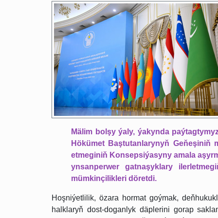
Mälim bolşy ýaly, ýakynda paýtagtymy
Hökümet Baştutanlarynyň Geňeşiniň mej
etmeginiň Konsepsiýasyny amala aşyrma
ynsanperwer gatnaşyklary ilerletme
mümkinçilikleri döretdi.
Hoşniýetlilik, özara hormat goýmak, deňhukukl
halklaryň dost-doganlyk däplerini gorap sak