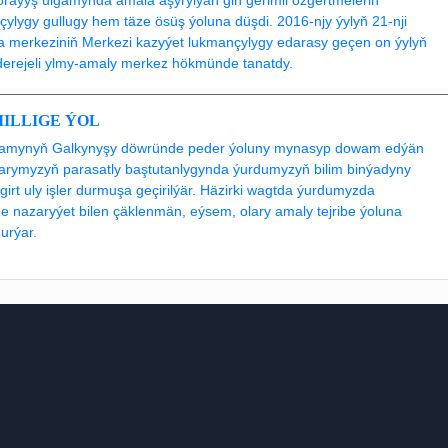
çylygy gullugy hem täze ösüş ýoluna düşdi. 2016-njy ýylyň 21-nji
ýa merkeziniň Merkezi kazyýet lukmançylygy edarasy geçen on ýylyň
erejeli ylmy-amaly merkez hökmünde tanatdy.
MILLIGE ÝOL
ýýamynyň Galkynyşy döwründe peder ýoluny mynasyp dowam edýän
rymyzyň parasatly baştutanlygynda ýurdumyzyň bilim binýadyny
rt uly işler durmuşa geçirilýär. Häzirki wagtda ýurdumyzda
ňe nazaryýet bilen çäklenmän, eýsem, olary amaly tejribe ýoluna
urýar.