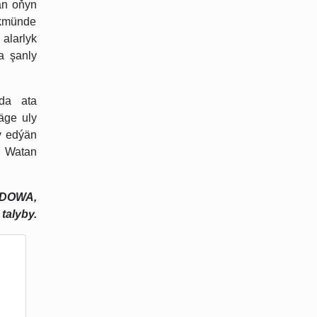
ýän oňyn
ökmünde
alarlyk
a şanly
-da ata
äge uly
ry edýän
, Watan
ADOWA,
talyby.