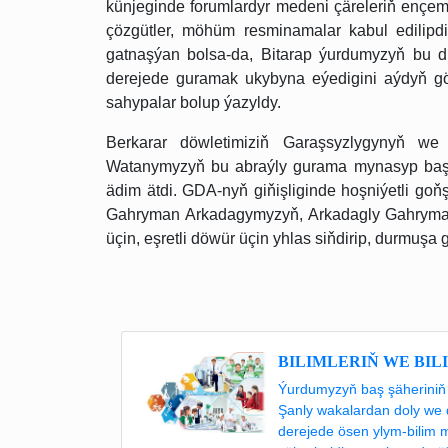
künjeginde forumlardyr medeni çäreleriň ençemes
çözgütler, möhüm resminamalar kabul edilipd
gatnaşýan bolsa-da, Bitarap ýurdumyzyň bu düz
derejede guramak ukybyna eýedigini aýdyň gör
sahypalar bolup ýazyldy.
Berkarar döwletimiziň Garaşsyzlygynyň we
Watanymyzyň bu abraýly gurama mynasyp başly
ädim ätdi. GDA-nyň giňişliginde hoşniýetli goň
Gahryman Arkadagymyzyň, Arkadagly Gahryman 
üçin, eşretli döwür üçin yhlas siňdirip, durmuşa
BILIMLERIŇ WE BIL
Ýurdumyzyň baş şäheriniň 
Şanly wakalardan doly we 
derejede ösen ylym-bilim 