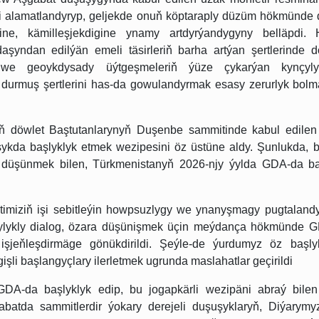
i alamatlandyryp, geljekde onuň köptaraply düzüm hökmünde d
gine, kämilleşjekdigine ynamy artdyrýandygyny belläpdi. 
aşyndan edilýän emeli täsirleriň barha artýan şertlerinde do
sy we geoykdysady üýtgeşmeleriň ýüze çykarýan kynçyly
 durmuş şertlerini has-da gowulandyrmak esasy zerurlyk bol
nyň döwlet Baştutanlarynyň Duşenbe sammitinde kabul edilen
kda başlyklyk etmek wezipesini öz üstüne aldy. Şunlukda, bi
e düşünmek bilen, Türkmenistanyň 2026-njy ýylda GDA-da ba
timiziň işi sebitleýin howpsuzlygy we ynanyşmagy pugtaland
atçylykly dialog, özara düşünişmek üçin meýdança hökmünde 
işjeňleşdirmäge gönükdirildi. Şeýle-de ýurdumyz öz başly
şli başlangyçlary ilerletmek ugrunda maslahatlar geçirildi
 GDA-da başlyklyk edip, bu jogapkärli wezipäni abraý bilen
gabatda sammitlerdir ýokary derejeli duşuşyklaryň, Diýarymy