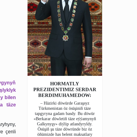
şygynyň
HORMATLY
PREZIDENTIMIZ SERDAR
şlyklyk
BERDIMUHAMEDOW:
y bilen
– Häzirki döwürde Garaşsyz
a täze
Türkmenistan öz ösüşiniň täze
tapgyryna gadam basdy. Bu döwür
«Berkarar döwletiň täze eýýamynyň
Galkynyşy» diýlip atlandyryldy.
ryhyny,
Ösüşiň şu täze döwründe biz öz
e çenli
öňümizde has belent maksatlary