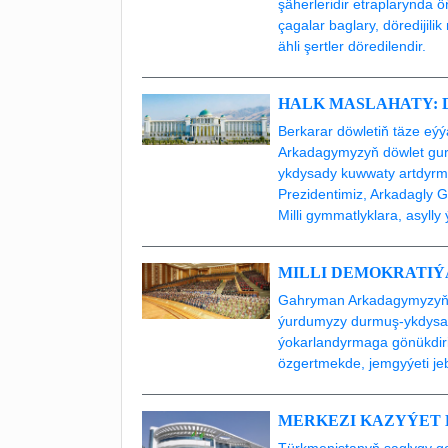
şäherleridir etraplarynda 
çagalar baglary, döredijil
ähli şertler döredilendir.
HALK MASLAHATY: D
Berkarar döwletiň täze eý
Arkadagymyzyň döwlet gurl
ykdysady kuwwaty artdyrma
Prezidentimiz, Arkadagly 
Milli gymmatlyklara, asylly
MILLI DEMOKRATI
Gahryman Arkadagymyzyň 
ýurdumyzy durmuş-ykdysad
ýokarlandyrmaga gönükdiri
özgertmekde, jemgyýeti je
MERKEZI KAZYÝET
Türkmenistanyň saglygy go