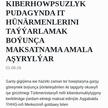
KIBERHOWPSUZLYK
PUDAGYNDA IT
HÜNÄRMENLERINI
TAÝÝARLAMAK
BOÝUNÇA
MAKSATNAMA AMALA
AŞYRYLÝAR
01-06-26
Sanly gigiýena we häzirki zaman tor howplaryna garşy
göreşmek boýunça ýöriteleşdirilen iki tapgyrly okuwyň
işe girizilmegi Türkmenistanyň milli kiberdurnuklylygyny
berkitmäge ýardam etmegi maksat edinýär. Aşgabatda
ÝHHG-niň Merkeziniň goldawy bilen