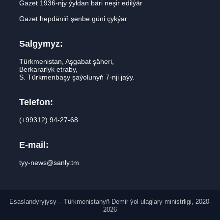
Gazet 1936-njy ýyldan bäri neşir edilýär
Gazet hepdäniň şenbe güni çykýar
Salgymyz:
Türkmenistan, Aşgabat şäheri,
Berkararlyk etraby,
S. Türkmenbaşy şaýolunyň 7-nji jaýy.
Telefon:
(+99312) 94-27-68
E-mail:
tyy-news@sanly.tm
Esaslandyryjysy – Türkmenistanyň Demir ýol ulaglary ministrligi, 2020-
2026