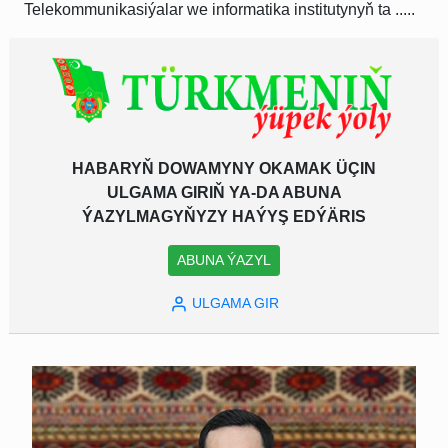
Telekommunikasiýalar we informatika institutynyň ta .....
HABARYŇ DOWAMYNY OKAMAK ÜÇIN
ULGAMA GIRIŇ YA-DA ABUNA
ÝAZYLMAGYŇYZY HAÝYŞ EDÝÄRIS
ABUNA ÝAZYL
ULGAMA GIR