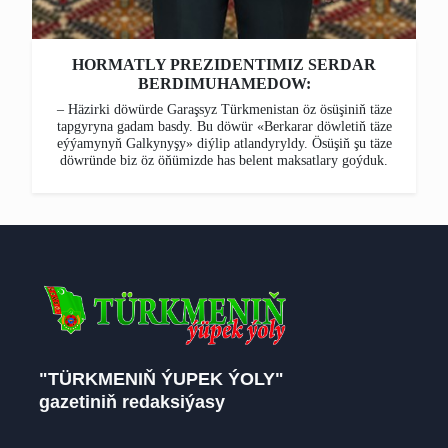
HORMATLY PREZIDENTIMIZ SERDAR
BERDIMUHAMEDOW:
– Häzirki döwürde Garaşsyz Türkmenistan öz ösüşiniň täze
tapgyryna gadam basdy. Bu döwür «Berkarar döwletiň täze
eýýamynyň Galkynyşy» diýlip atlandyryldy. Ösüşiň şu täze
döwründe biz öz öňümizde has belent maksatlary goýduk.
"TÜRKMENIŇ ÝUPEK ÝOLY"
gazetiniň redaksiýasy