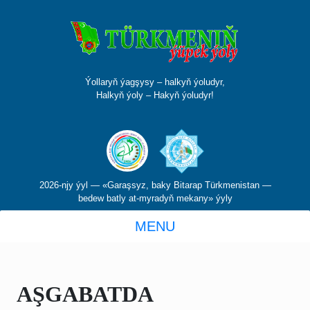
Ýollaryň ýagşysy – halkyň ýoludyr,
Halkyň ýoly – Hakyň ýoludyr!
2026-njy ýyl — «Garaşsyz, baky Bitarap Türkmenistan —
bedew batly at-myradyň mekany» ýyly
MENU
AŞGABATDA