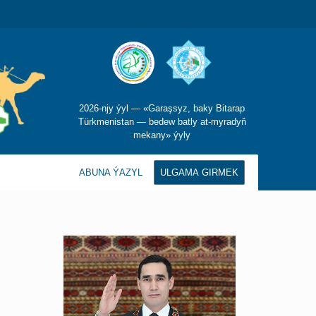
2026-njy ýyl — «Garaşsyz, baky Bitarap
Türkmenistan — bedew batly at-myradyň
mekany» ýyly
ABUNA ÝAZYL
ULGAMA GIRMEK