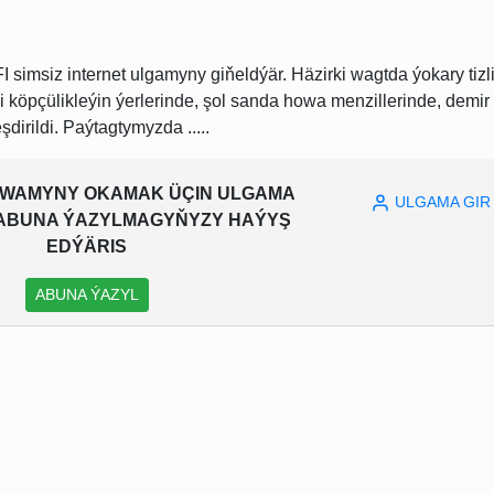
iz internet ulgamyny giňeldýär. Häzirki wagtda ýokary tizli
li köpçülikleýin ýerlerinde, şol sanda howa menzillerinde, demir
dirildi. Paýtagtymyzda .....
WAMYNY OKAMAK ÜÇIN ULGAMA
ULGAMA GIR
A ABUNA ÝAZYLMAGYŇYZY HAÝYŞ
EDÝÄRIS
ABUNA ÝAZYL