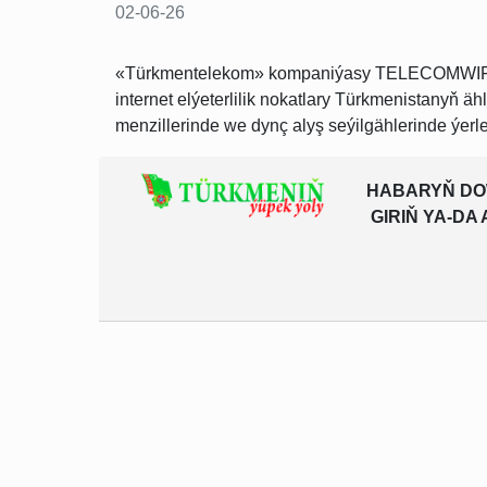
02-06-26
«Türkmentelekom» kompaniýasy TELECOMWIFI sims
internet elýeterlilik nokatlary Türkmenistanyň äh
menzillerinde we dynç alyş seýilgählerinde ýerleş
HABARYŇ DO
GIRIŇ YA-D