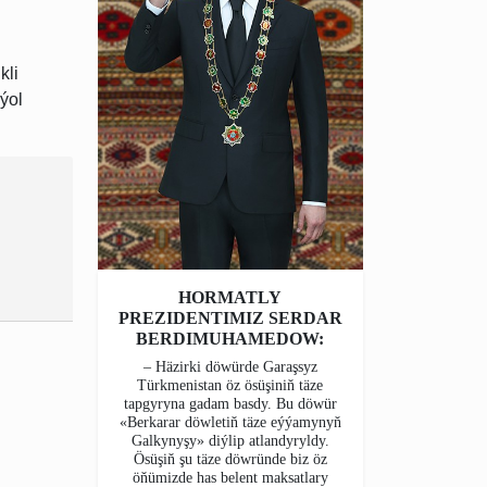
kli
 ýol
HORMATLY
PREZIDENTIMIZ SERDAR
BERDIMUHAMEDOW:
– Häzirki döwürde Garaşsyz
Türkmenistan öz ösüşiniň täze
tapgyryna gadam basdy. Bu döwür
«Berkarar döwletiň täze eýýamynyň
Galkynyşy» diýlip atlandyryldy.
Ösüşiň şu täze döwründe biz öz
öňümizde has belent maksatlary