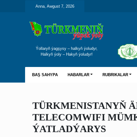
Anna, Awgust 7, 2026
Ýollaryň ýagşysy – halkyň ýoludyr,
Halkyň ýoly – Hakyň ýoludyr!
BAŞ SAHYPA
HABARLAR
RUBRIKALAR
TÜRKMENISTANYŇ ÄH
TELECOMWIFI MÜMK
ÝATLADÝARYS