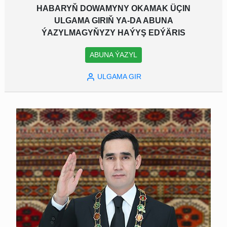
HABARYŇ DOWAMYNY OKAMAK ÜÇIN
ULGAMA GIRIŇ YA-DA ABUNA
ÝAZYLMAGYŇYZY HAÝYŞ EDÝÄRIS
ABUNA ÝAZYL
ULGAMA GIR