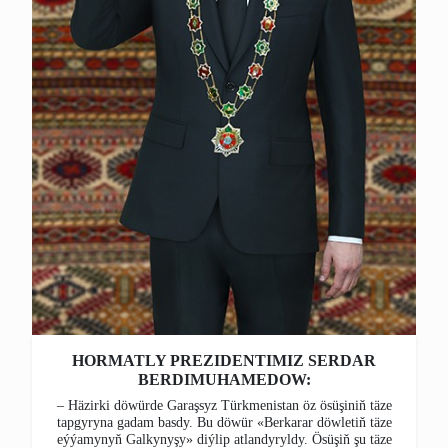
HORMATLY PREZIDENTIMIZ SERDAR
BERDIMUHAMEDOW:
– Häzirki döwürde Garaşsyz Türkmenistan öz ösüşiniň täze
tapgyryna gadam basdy. Bu döwür «Berkarar döwletiň täze
eýýamynyň Galkynyşy» diýlip atlandyryldy. Ösüşiň şu täze