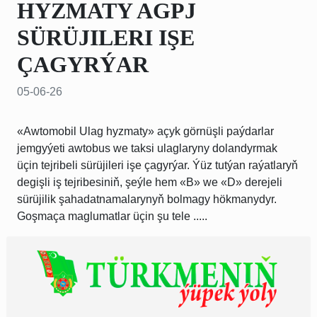
HYZMATY AGPJ
SÜRÜJILERI IŞE
ÇAGYRÝAR
05-06-26
«Awtomobil Ulag hyzmaty» açyk görnüşli paýdarlar
jemgyýeti awtobus we taksi ulaglaryny dolandyrmak
üçin tejribeli sürüjileri işe çagyrýar. Ýüz tutýan raýatlaryň
degişli iş tejribesiniň, şeýle hem «B» we «D» derejeli
sürüjilik şahadatnamalarynyň bolmagy hökmanydyr.
Goşmaça maglumatlar üçin şu tele .....