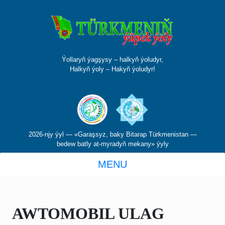
Ýollaryň ýagşysy – halkyň ýoludyr,
Halkyň ýoly – Hakyň ýoludyr!
2026-njy ýyl — «Garaşsyz, baky Bitarap Türkmenistan —
bedew batly at-myradyň mekany» ýyly
MENU
AWTOMOBIL ULAG