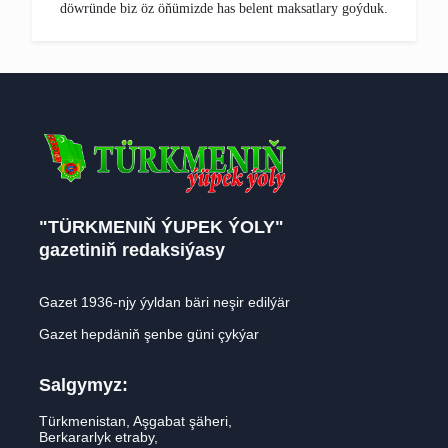
döwründe biz öz öňümizde has belent maksatlary goýduk.
"TÜRKMENIŇ ÝUPEK ÝOLY"
gazetiniň redaksiýasy
Gazet 1936-njy ýyldan bäri neşir edilýär
Gazet hepdäniň şenbe güni çykýar
Salgymyz:
Türkmenistan, Aşgabat şäheri,
Berkararlyk etraby,