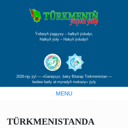
Ýollaryň ýagşysy – halkyň ýoludyr,
Halkyň ýoly – Hakyň ýoludyr!
2026-njy ýyl — «Garaşsyz, baky Bitarap Türkmenistan —
bedew batly at-myradyň mekany» ýyly
MENU
TÜRKMENISTANDA