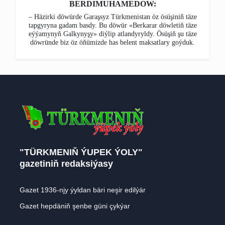
BERDIMUHAMEDOW:
– Häzirki döwürde Garaşsyz Türkmenistan öz ösüşiniň täze
tapgyryna gadam basdy. Bu döwür «Berkarar döwletiň täze
eýýamynyň Galkynyşy» diýlip atlandyryldy. Ösüşiň şu täze
döwründe biz öz öňümizde has belent maksatlary goýduk.
"TÜRKMENIŇ ÝUPEK ÝOLY"
gazetiniň redaksiýasy
Gazet 1936-njy ýyldan bäri neşir edilýär
Gazet hepdäniň şenbe güni çykýar