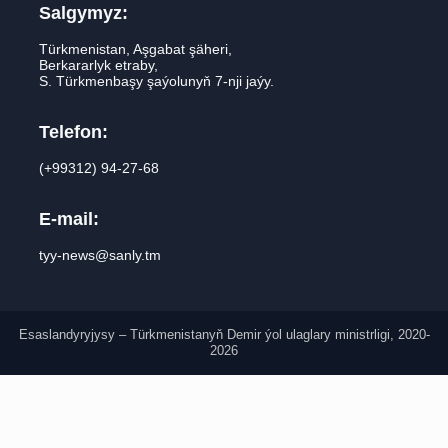
Salgymyz:
Türkmenistan, Aşgabat şäheri,
Berkararlyk etraby,
S. Türkmenbaşy şaýolunyň 7-nji jaýy.
Telefon:
(+99312) 94-27-68
E-mail:
tyy-news@sanly.tm
Esaslandyryjysy – Türkmenistanyň Demir ýol ulaglary ministrligi, 2020-
2026