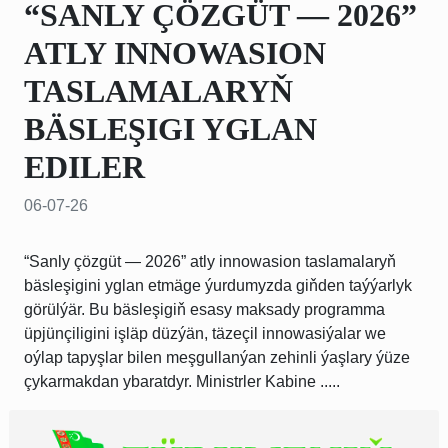
“SANLY ÇÖZGÜT — 2026”
ATLY INNOWASION
TASLAMALARYŇ
BÄSLEŞIGI YGLAN
EDILER
06-07-26
“Sanly çözgüt — 2026” atly innowasion taslamalaryň
bäsleşigini yglan etmäge ýurdumyzda giňden taýýarlyk
görülýär. Bu bäsleşigiň esasy maksady programma
üpjünçiligini işläp düzýän, täzeçil innowasiýalar we
oýlap tapyşlar bilen meşgullanýan zehinli ýaşlary ýüze
çykarmakdan ybaratdyr. Ministrler Kabine .....