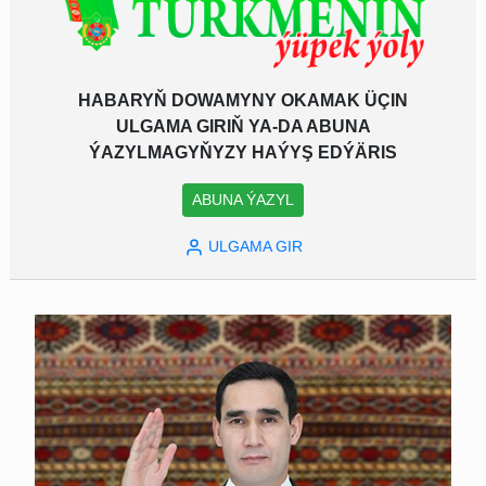
HABARYŇ DOWAMYNY OKAMAK ÜÇIN
ULGAMA GIRIŇ YA-DA ABUNA
ÝAZYLMAGYŇYZY HAÝYŞ EDÝÄRIS
ABUNA ÝAZYL
ULGAMA GIR