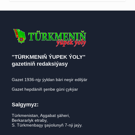
"TÜRKMENIŇ ÝUPEK ÝOLY"
gazetiniň redaksiýasy
Gazet 1936-njy ýyldan bäri neşir edilýär
Gazet hepdäniň şenbe güni çykýar
Salgymyz:
Türkmenistan, Aşgabat şäheri,
Berkararlyk etraby,
S. Türkmenbaşy şaýolunyň 7-nji jaýy.