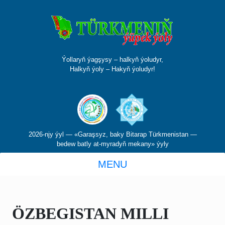
Ýollaryň ýagşysy – halkyň ýoludyr,
Halkyň ýoly – Hakyň ýoludyr!
2026-njy ýyl — «Garaşsyz, baky Bitarap Türkmenistan —
bedew batly at-myradyň mekany» ýyly
MENU
ÖZBEGISTAN MILLI