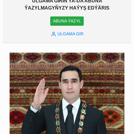
ULGAMA GIRIŇ YA-DA ABUNA
ÝAZYLMAGYŇYZY HAÝYŞ EDÝÄRIS
ABUNA ÝAZYL
ULGAMA GIR