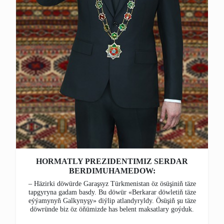
HORMATLY PREZIDENTIMIZ SERDAR
BERDIMUHAMEDOW:
– Häzirki döwürde Garaşsyz Türkmenistan öz ösüşiniň täze
tapgyryna gadam basdy. Bu döwür «Berkarar döwletiň täze
eýýamynyň Galkynyşy» diýlip atlandyryldy. Ösüşiň şu täze
döwründe biz öz öňümizde has belent maksatlary goýduk.