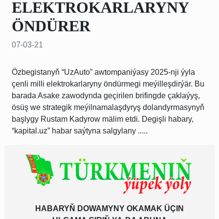
ELEKTROKARLARYNY
ÖNDÜRER
07-03-21
Özbegistanyň “UzAuto” awtompaniýasy 2025-nji ýyla
çenli milli elektrokarlaryny öndürmegi meýilleşdirýär. Bu
barada Asake zawodynda geçirilen brifingde çaklaýyş,
ösüş we strategik meýilnamalaşdyryş dolandyrmasynyň
başlygy Rustam Kadyrow mälim etdi. Degişli habary,
“kapital.uz” habar saýtyna salgylany .....
HABARYŇ DOWAMYNY OKAMAK ÜÇIN