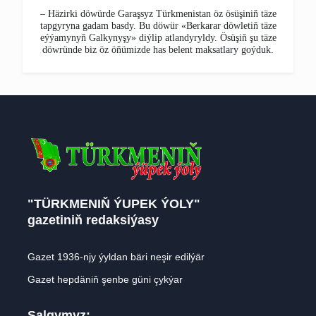
– Häzirki döwürde Garaşsyz Türkmenistan öz ösüşiniň täze
tapgyryna gadam basdy. Bu döwür «Berkarar döwletiň täze
eýýamynyň Galkynyşy» diýlip atlandyryldy. Ösüşiň şu täze
döwründe biz öz öňümizde has belent maksatlary goýduk.
"TÜRKMENIŇ ÝUPEK ÝOLY"
gazetiniň redaksiýasy
Gazet 1936-njy ýyldan bäri neşir edilýär
Gazet hepdäniň şenbe güni çykýar
Salgymyz: