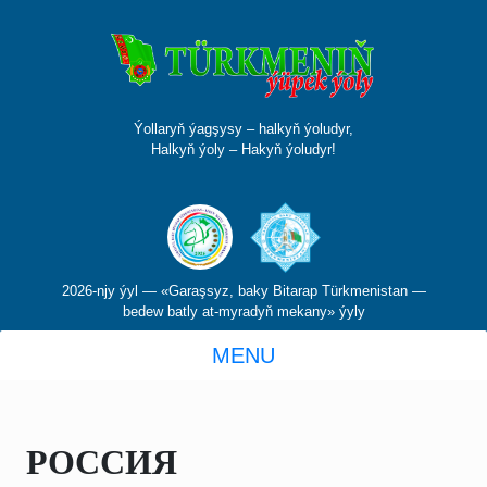
Ýollaryň ýagşysy – halkyň ýoludyr,
Halkyň ýoly – Hakyň ýoludyr!
2026-njy ýyl — «Garaşsyz, baky Bitarap Türkmenistan —
bedew batly at-myradyň mekany» ýyly
MENU
РОССИЯ