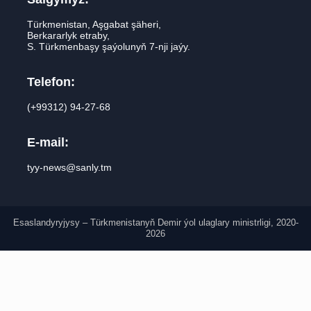
Türkmenistan, Aşgabat şäheri,
Berkararlyk etraby,
S. Türkmenbaşy şaýolunyň 7-nji jaýy.
Telefon:
(+99312) 94-27-68
E-mail:
tyy-news@sanly.tm
Esaslandyryjysy – Türkmenistanyň Demir ýol ulaglary ministrligi, 2020-
2026