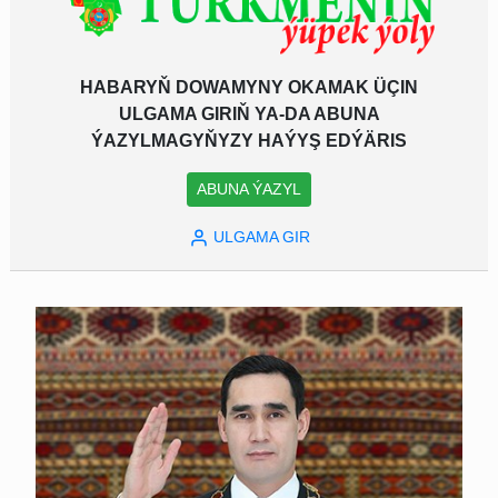
HABARYŇ DOWAMYNY OKAMAK ÜÇIN
ULGAMA GIRIŇ YA-DA ABUNA
ÝAZYLMAGYŇYZY HAÝYŞ EDÝÄRIS
ABUNA ÝAZYL
ULGAMA GIR