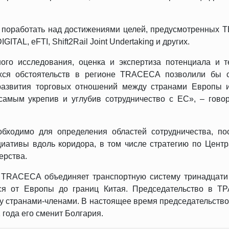
 поработать над достижениями целей, предусмотренных T
ITAL, eFTI, Shift2Rail Joint Undertaking и других.
ого исследования, оценка и экспертиза потенциала и т
хся обстоятельств в регионе TRACECA позволили бы с
развития торговых отношений между странами Европы и
самым укрепив и углубив сотрудничество с ЕС», – говор
бходимо для определения областей сотрудничества, пос
иативы вдоль коридора, в том числе стратегию по Цент
ерства.
TRACECA объединяет транспортную систему тринадцати 
ся от Европы до границ Китая. Председательство в Т
у странами-членами. В настоящее время председательств
 года его сменит Болгария.