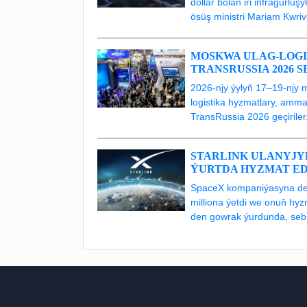
dollar bolan iri infragurl
ösüş ministri Mariam Kwrivi
MOSKWA ULAG-LOGI
TRANSRUSSIA 2026 
2026-njy ýylyň 17–19-njy
logistika hyzmatlary, amma
TransRussia 2026 geçiriler
STARLINK ULANYJYL
ÝURTDA HYZMAT E
SpaceX kompaniýasyna degi
milliona ýetdi we onuň hy
den gowrak ýurdunda, sebit