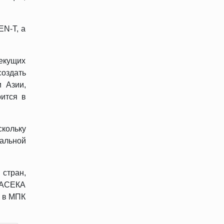
EN-T, а
екущих
оздать
 Азии,
ится в
кольку
ральной
стран,
РАСЕКА
о в МПК