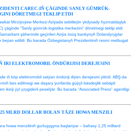
ZIDENTI CAREC-IŇ ÇÄGINDE SANLY GÜMRÜK-
IGINI DÖRETMEGI TEKLIP ETDI
awkat Mirziýoýew Merkezi Aziýada sebitleýin ykdysady hyzmatdaşlyk
äginde “Sanly gümrük-logistika merkezini” döretmegi teklip etdi.
Samarkant şäherinde geçirilen Aziýa ösüş bankynyň Dolandyryjylar
de beýan edildi. Bu barada Özbegistanyň Prezidentiniň resmi metbugat
Ň IRI ELEKTROMOBIL ÖNDÜRIJISI DEREJESINI
 iň köp elektromobil satýan öndüriji diýen derejesini ýitirdi. ABŞ-da
kleriniň bes edilmegi we daşary ýurtlarda güýçli bäsdeşlik sebäpli
ikinji ýyl yzygiderli peselýär. Bu barada “Associated Press” agentligi
1,25 MLRD DOLLAR BOLAN TÄZE HOWA MENZILI
kara howa menziliniň gurluşygyna başlanýar – bahasy 1,25 milliard