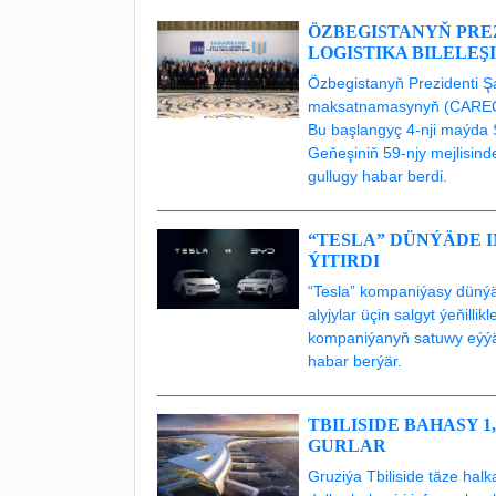
ÖZBEGISTANYŇ PRE
LOGISTIKA BILELEŞ
Özbegistanyň Prezidenti Ş
maksatnamasynyň (CAREC) ç
Bu başlangyç 4-nji maýda 
Geňeşiniň 59-njy mejlisin
gullugy habar berdi.
“TESLA” DÜNÝÄDE I
ÝITIRDI
“Tesla” kompaniýasy dünýäde
alyjylar üçin salgyt ýeňilli
kompaniýanyň satuwy eýýäm 
habar berýär.
TBILISIDE BAHASY 
GURLAR
Gruziýa Tbiliside täze hal