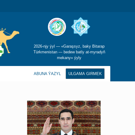
2026-njy ýyl — «Garaşsyz, baky Bitarap
Türkmenistan — bedew batly at-myradyň
mekany» ýyly
ABUNA ÝAZYL
ULGAMA GIRMEK