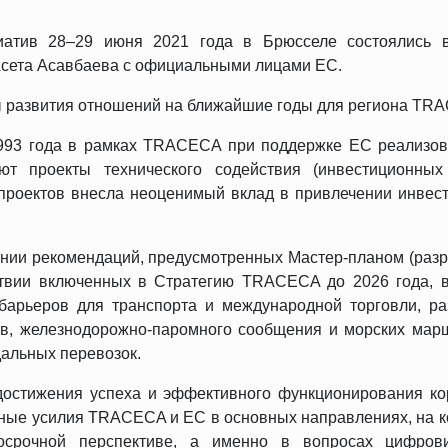
иатив 28–29 июня 2021 года в Брюсселе состоялись в
сета Асавбаева с официальными лицами ЕС.
ы развития отношений на ближайшие годы для региона TR
 1993 года в рамках TRACECA при поддержке ЕС реализов
ют проекты технического содействия (инвестиционных
 проектов внесла неоценимый вклад в привлечении инвес
вании рекомендаций, предусмотренных Мастер-планом (раз
твии включенных в Стратегию TRACECA до 2026 года, в
барьеров для транспорта и международной торговли, ра
ов, железнодорожно-паромного сообщения и морских марш
дальных перевозок.
 достижения успеха и эффективного функционирования к
тные усилия TRACECA и ЕС в основных направлениях, на 
срочной перспективе, а именно в вопросах цифрови