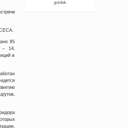
goýduk.
стречи
ACECA.
ано 85
 – 14,
тиций в
работан
едется
звитию
рутов,
оридора
которых
зации,