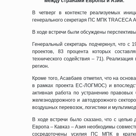
между странами Европы и Азии.
В четверг в контексте реализуемых иниц
генерального секретаря ПС МПК TRACECA А
В ходе встречи были обсуждены перспектив
Генеральный секретарь подчеркнул, что с
проектов, 83 процента которых составля
технического содействия – 71). Реализация
регион.
Кроме того, Асавбаев отметил, что на осно
в рамках проекта ЕС-ЛОГМОС) и впоследс
активная работа по устранению правовых 
железнодорожного и автодорожного сектор
воздушных перевозок, логистики и мультимо
В ходе встречи было сказано, что с целью
Европа – Кавказ – Азия необходимы совмес
сосредоточены усилия ПС МПК в кратко