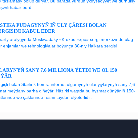
uşyk taslamasy bolup durýar. Bu barada ýurduň ykdysadyýet we durnukly
şwili habar berdi.
STIKA PUDAGYNYŇ IŇ ULY ÇÄRESI BOLAN
SERGISINI KABUL EDER
 marty aralygynda Moskwadaky «Krokus Expo» sergi merkezinde ulag-
r enjamlar we tehnologiýalar boýunça 30-njy Halkara sergisi
.
ARYNYŇ SANY 7,6 MILLIONA ÝETDI WE OL 150
DÝÄR
şli bolan Starlink hemra internet ulgamynyň ulanyjylarynyň sany 7,6
zmat meýdany barha giňeýär. Häzirki wagtda bu hyzmat dünýäniň 150-
lerinde we çäklerinde resmi taýdan elýeterlidir.