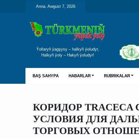
Anna, Awgust 7, 2026
Ýollaryň ýagşysy – halkyň ýoludyr,
Halkyň ýoly – Hakyň ýoludyr!
BAŞ SAHYPA
HABARLAR
RUBRIKALAR
КОРИДОР TRACECA 
УСЛОВИЯ ДЛЯ ДАЛ
ТОРГОВЫХ ОТНОШЕ