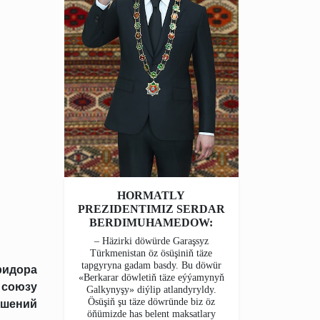
HORMATLY
PREZIDENTIMIZ SERDAR
BERDIMUHAMEDOW:
– Häzirki döwürde Garaşsyz
Türkmenistan öz ösüşiniň täze
tapgyryna gadam basdy. Bu döwür
ридора
«Berkarar döwletiň täze eýýamynyň
 союзу
Galkynyşy» diýlip atlandyryldy.
Ösüşiň şu täze döwründe biz öz
ошений
öňümizde has belent maksatlary