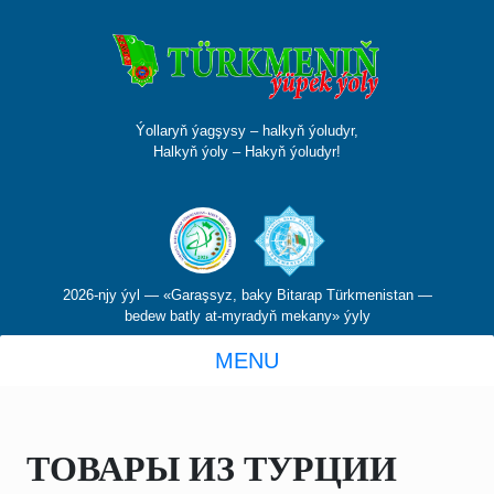
Ýollaryň ýagşysy – halkyň ýoludyr,
Halkyň ýoly – Hakyň ýoludyr!
2026-njy ýyl — «Garaşsyz, baky Bitarap Türkmenistan —
bedew batly at-myradyň mekany» ýyly
MENU
ТОВАРЫ ИЗ ТУРЦИИ