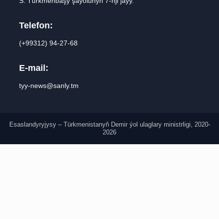
S. Türkmenbaşy şaýolunyň 7-nji jaýy.
Telefon:
(+99312) 94-27-68
E-mail:
tyy-news@sanly.tm
Esaslandyryjysy – Türkmenistanyň Demir ýol ulaglary ministrligi, 2020-
2026