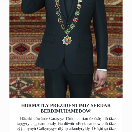
HORMATLY PREZIDENTIMIZ SERDAR
BERDIMUHAMEDOW:
– Häzirki döwürde Garaşsyz Türkmenistan öz ösüşiniň täze
tapgyryna gadam basdy. Bu döwür «Berkarar döwletiň täze
eýýamynyň Galkynyşy» diýlip atlandyryldy. Ösüşiň şu täze