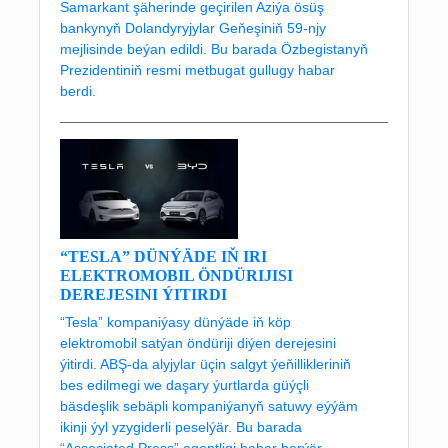
Samarkant şäherinde geçirilen Aziýa ösüş
bankynyň Dolandyryjylar Geňeşiniň 59-njy
mejlisinde beýan edildi. Bu barada Özbegistanyň
Prezidentiniň resmi metbugat gullugy habar
berdi.
“TESLA” DÜNÝÄDE IŇ IRI
ELEKTROMOBIL ÖNDÜRIJISI
DEREJESINI ÝITIRDI
“Tesla” kompaniýasy dünýäde iň köp
elektromobil satýan öndüriji diýen derejesini
ýitirdi. ABŞ-da alyjylar üçin salgyt ýeňillikleriniň
bes edilmegi we daşary ýurtlarda güýçli
bäsdeşlik sebäpli kompaniýanyň satuwy eýýäm
ikinji ýyl yzygiderli peselýär. Bu barada
“Associated Press” agentligi habar berýär.