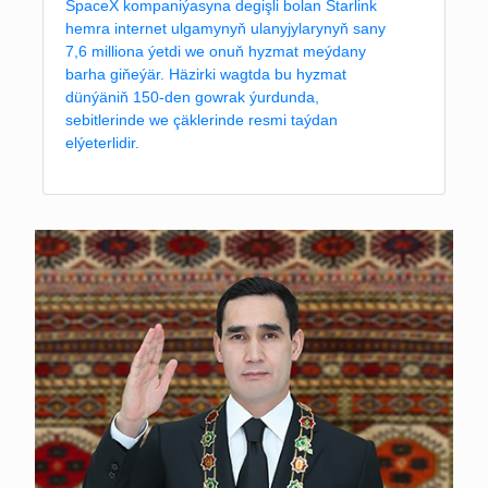
SpaceX kompaniýasyna degişli bolan Starlink
hemra internet ulgamynyň ulanyjylarynyň sany
7,6 milliona ýetdi we onuň hyzmat meýdany
barha giňeýär. Häzirki wagtda bu hyzmat
dünýäniň 150-den gowrak ýurdunda,
sebitlerinde we çäklerinde resmi taýdan
elýeterlidir.