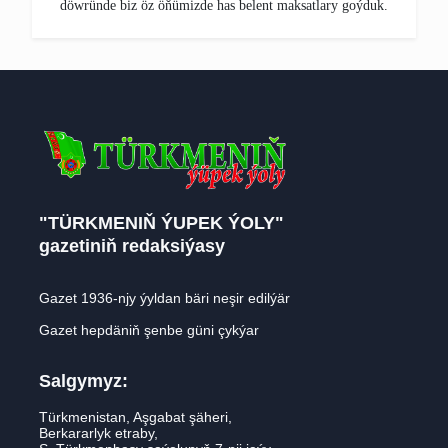
döwründe biz öz öňümizde has belent maksatlary goýduk.
"TÜRKMENIŇ ÝUPEK ÝOLY"
gazetiniň redaksiýasy
Gazet 1936-njy ýyldan bäri neşir edilýär
Gazet hepdäniň şenbe güni çykýar
Salgymyz:
Türkmenistan, Aşgabat şäheri,
Berkararlyk etraby,