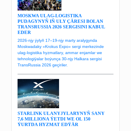
MOSKWA ULAG-LOGISTIKA
PUDAGYNYŇ IŇ ULY ÇÄRESI BOLAN
TRANSRUSSIA 2026 SERGISINI KABUL
EDER
2026-njy ýylyň 17–19-njy marty aralygynda
Moskwadaky «Krokus Expo» sergi merkezinde
ulag-logistika hyzmatlary, ammar enjamlar we
tehnologiýalar boýunça 30-njy Halkara sergisi
TransRussia 2026 geçiriler.
STARLINK ULANYJYLARYNYŇ SANY
7,6 MILLIONA ÝETDI WE OL 150
ÝURTDA HYZMAT EDÝÄR