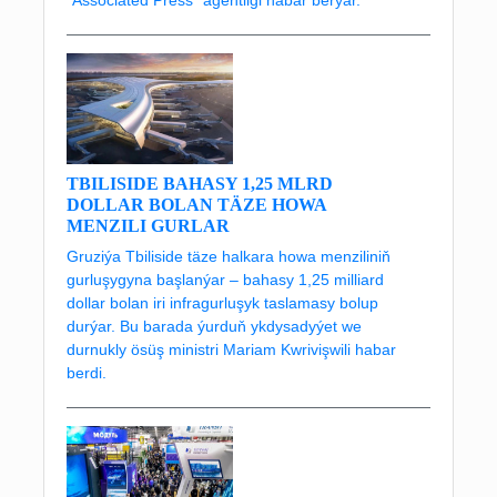
TBILISIDE BAHASY 1,25 MLRD
DOLLAR BOLAN TÄZE HOWA
MENZILI GURLAR
Gruziýa Tbiliside täze halkara howa menziliniň
gurluşygyna başlanýar – bahasy 1,25 milliard
dollar bolan iri infragurluşyk taslamasy bolup
durýar. Bu barada ýurduň ykdysadyýet we
durnukly ösüş ministri Mariam Kwrivişwili habar
berdi.