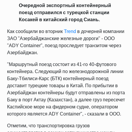
Очередной экспортный контейнерный
поезд отправился с турецкой станции
Косакей в китайский город Сиань.
Как сообщили во вторник
Trend
в дочерней компании
ЗАО "Азербайджанские железные дороги" - ООО
"ADY Container", поезд проследует транзитом через
Азербайджан.
"Маршрутный поезд состоит из 41-го 40-футового
контейнера. Следующий по железнодорожной линии
Баку-Тбилиси-Карс (БТК) контейнерный поезд
доставит турецкие товары в Китай. По прибытии в
Азербайджан контейнеры будут отправлены из порта
Баку в порт Актау (Казахстан), а далее груз пересечет
Каспийское море на фидерном судне, оператором
которого является ADY Container", - сказали в ООО.
Отметим, что транспортировка грузов