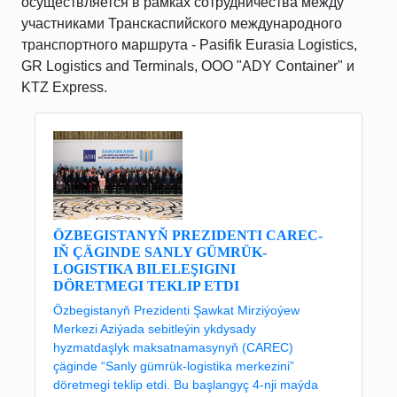
осуществляется в рамках сотрудничества между
участниками Транскаспийского международного
транспортного маршрута - Pasifik Eurasia Logistics,
GR Logistics and Terminals, OOO "ADY Container" и
KTZ Express.
ÖZBEGISTANYŇ PREZIDENTI CAREC-
IŇ ÇÄGINDE SANLY GÜMRÜK-
LOGISTIKA BILELEŞIGINI
DÖRETMEGI TEKLIP ETDI
Özbegistanyň Prezidenti Şawkat Mirziýoýew
Merkezi Aziýada sebitleýin ykdysady
hyzmatdaşlyk maksatnamasynyň (CAREC)
çäginde “Sanly gümrük-logistika merkezini”
döretmegi teklip etdi. Bu başlangyç 4-nji maýda