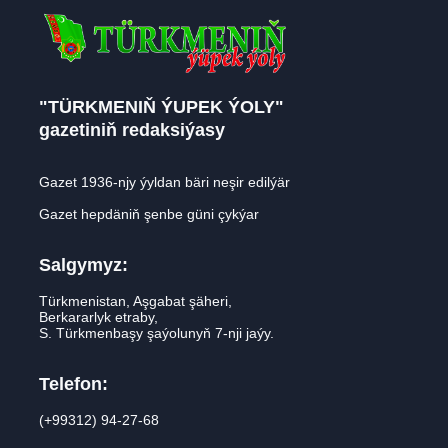
"TÜRKMENIŇ ÝUPEK ÝOLY"
gazetiniň redaksiýasy
Gazet 1936-njy ýyldan bäri neşir edilýär
Gazet hepdäniň şenbe güni çykýar
Salgymyz:
Türkmenistan, Aşgabat şäheri,
Berkararlyk etraby,
S. Türkmenbaşy şaýolunyň 7-nji jaýy.
Telefon:
(+99312) 94-27-68