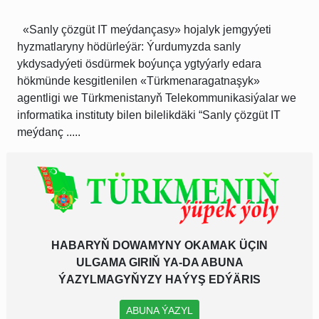
«Sanly çözgüt IT meýdançasy» hojalyk jemgyýeti
hyzmatlaryny hödürleýär: Ýurdumyzda sanly
ykdysadyýeti ösdürmek boýunça ygtyýarly edara
hökmünde kesgitlenilen «Türkmenaragatnaşyk»
agentligi we Türkmenistanyň Telekommunikasiýalar we
informatika instituty bilen bilelikdäki “Sanly çözgüt IT
meýdanç .....
HABARYŇ DOWAMYNY OKAMAK ÜÇIN
ULGAMA GIRIŇ YA-DA ABUNA
ÝAZYLMAGYŇYZY HAÝYŞ EDÝÄRIS
ABUNA ÝAZYL