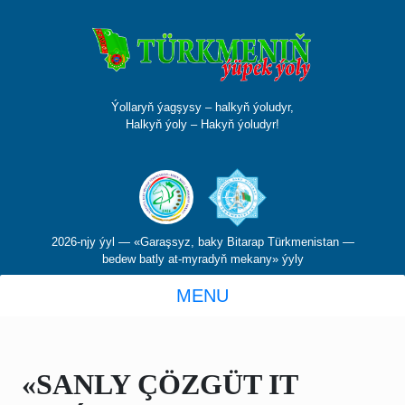
Ýollaryň ýagşysy – halkyň ýoludyr,
Halkyň ýoly – Hakyň ýoludyr!
2026-njy ýyl — «Garaşsyz, baky Bitarap Türkmenistan —
bedew batly at-myradyň mekany» ýyly
MENU
«SANLY ÇÖZGÜT IT