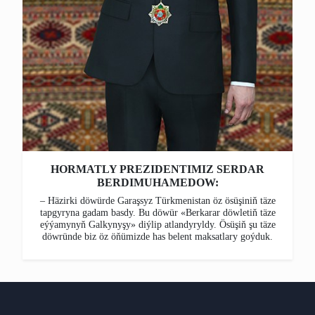
HORMATLY PREZIDENTIMIZ SERDAR
BERDIMUHAMEDOW:
– Häzirki döwürde Garaşsyz Türkmenistan öz ösüşiniň täze
tapgyryna gadam basdy. Bu döwür «Berkarar döwletiň täze
eýýamynyň Galkynyşy» diýlip atlandyryldy. Ösüşiň şu täze
döwründe biz öz öňümizde has belent maksatlary goýduk.