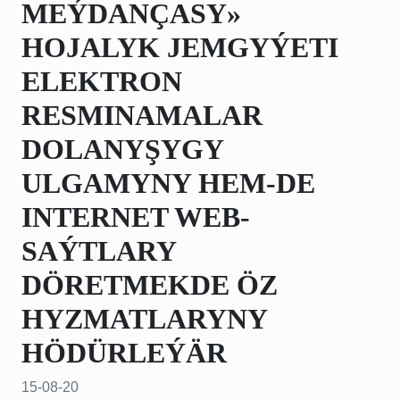
MEÝDANÇASY»
HOJALYK JEMGYÝETI
ELEKTRON
RESMINAMALAR
DOLANYŞYGY
ULGAMYNY HEM-DE
INTERNET WEB-
SAÝTLARY
DÖRETMEKDE ÖZ
HYZMATLARYNY
HÖDÜRLEÝÄR
15-08-20