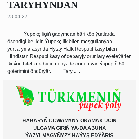
TARYHYNDAN
23-04-22
Ýüpekçiligiň gadymdan bäri köp ýurtlarda
ösendigi bellidir. Ýüpekçilik bilen meşgullanýan
ýurtlaryň arasynda Hytaý Halk Respublikasy bilen
Hindistan Respublikasy öňdebaryjy orunlary eýeleýärler.
Iki ýurt bilelikde bütin dünýäde öndürilýän ýüpegiň 60
göterimini öndürýär. Tary .....
HABARYŇ DOWAMYNY OKAMAK ÜÇIN
ULGAMA GIRIŇ YA-DA ABUNA
ÝAZYLMAGYŇYZY HAÝYŞ EDÝÄRIS