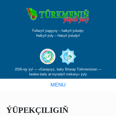
Ýollaryň ýagşysy – halkyň ýoludyr,
Halkyň ýoly – Hakyň ýoludyr!
2026-njy ýyl — «Garaşsyz, baky Bitarap Türkmenistan —
bedew batly at-myradyň mekany» ýyly
MENU
ÝÜPEKÇILIGIŇ