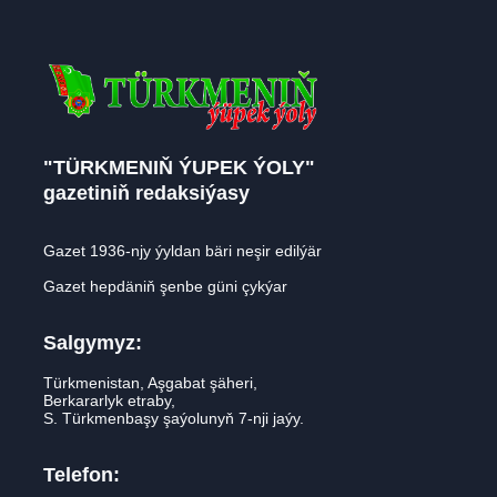
"TÜRKMENIŇ ÝUPEK ÝOLY"
gazetiniň redaksiýasy
Gazet 1936-njy ýyldan bäri neşir edilýär
Gazet hepdäniň şenbe güni çykýar
Salgymyz:
Türkmenistan, Aşgabat şäheri,
Berkararlyk etraby,
S. Türkmenbaşy şaýolunyň 7-nji jaýy.
Telefon: