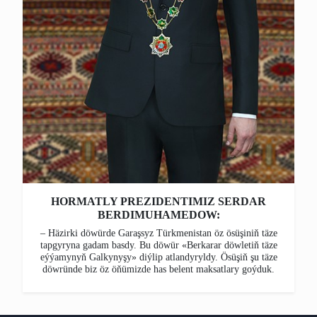
HORMATLY PREZIDENTIMIZ SERDAR
BERDIMUHAMEDOW:
– Häzirki döwürde Garaşsyz Türkmenistan öz ösüşiniň täze
tapgyryna gadam basdy. Bu döwür «Berkarar döwletiň täze
eýýamynyň Galkynyşy» diýlip atlandyryldy. Ösüşiň şu täze
döwründe biz öz öňümizde has belent maksatlary goýduk.