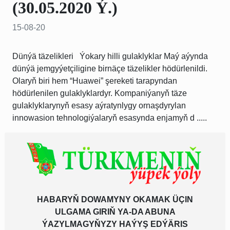
(30.05.2020 Ý.)
15-08-20
Dünýä täzelikleri Ýokary hilli gulaklyklar Maý aýynda
dünýä jemgyýetçiligine birnäçe täzelikler hödürlenildi.
Olaryň biri hem “Huawei” şereketi tarapyndan
hödürlenilen gulaklyklardyr. Kompaniýanyň täze
gulaklyklarynyň esasy aýratynlygy ornaşdyrylan
innowasion tehnologiýalaryň esasynda enjamyň d .....
HABARYŇ DOWAMYNY OKAMAK ÜÇIN
ULGAMA GIRIŇ YA-DA ABUNA
ÝAZYLMAGYŇYZY HAÝYŞ EDÝÄRIS