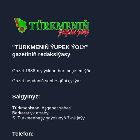
"TÜRKMENIŇ ÝUPEK ÝOLY"
gazetiniň redaksiýasy
Gazet 1936-njy ýyldan bäri neşir edilýär
Gazet hepdäniň şenbe güni çykýar
Salgymyz:
Türkmenistan, Aşgabat şäheri,
Berkararlyk etraby,
S. Türkmenbaşy şaýolunyň 7-nji jaýy.
Telefon: