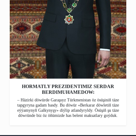
HORMATLY PREZIDENTIMIZ SERDAR
BERDIMUHAMEDOW:
– Häzirki döwürde Garaşsyz Türkmenistan öz ösüşiniň täze
tapgyryna gadam basdy. Bu döwür «Berkarar döwletiň täze
eýýamynyň Galkynyşy» diýlip atlandyryldy. Ösüşiň şu täze
döwründe biz öz öňümizde has belent maksatlary goýduk.