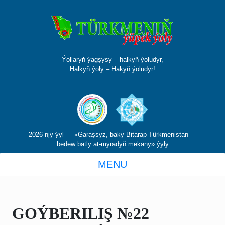
Ýollaryň ýagşysy – halkyň ýoludyr,
Halkyň ýoly – Hakyň ýoludyr!
2026-njy ýyl — «Garaşsyz, baky Bitarap Türkmenistan —
bedew batly at-myradyň mekany» ýyly
MENU
GOÝBERILIŞ №22