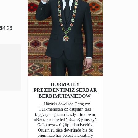
 $4,26
HORMATLY
PREZIDENTIMIZ SERDAR
BERDIMUHAMEDOW:
– Häzirki döwürde Garaşsyz
Türkmenistan öz ösüşiniň täze
tapgyryna gadam basdy. Bu döwür
«Berkarar döwletiň täze eýýamynyň
Galkynyşy» diýlip atlandyryldy.
Ösüşiň şu täze döwründe biz öz
öňümizde has belent maksatlary