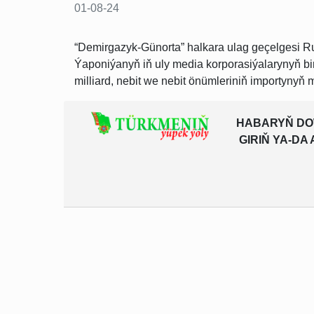
01-08-24
“Demirgazyk-Günorta” halkara ulag geçelgesi R
Ýaponiýanyň iň uly media korporasiýalarynyň bi
milliard, nebit we nebit önümleriniň importynyň mö
HABARYŇ DO
GIRIŇ YA-D