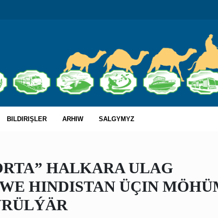
BILDIRIŞLER
ARHIW
SALGYMYZ
RTA” HALKARA ULAG
 WE HINDISTAN ÜÇIN MÖHÜ
WRÜLÝÄR