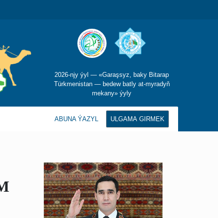
2026-njy ýyl — «Garaşsyz, baky Bitarap
Türkmenistan — bedew batly at-myradyň
mekany» ýyly
ABUNA ÝAZYL
ULGAMA GIRMEK
M