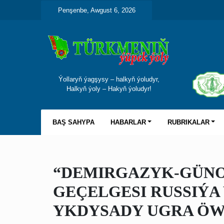
Penşenbe, Awgust 6, 2026
Ýollaryň ýagşysy – halkyň ýoludyr,
Halkyň ýoly – Hakyň ýoludyr!
BAŞ SAHYPA
HABARLAR
RUBRIKALAR
“DEMIRGAZYK-GÜNO
GEÇELGESI RUSSIÝA
YKDYSADY UGRA Ö