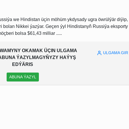
ussiýa we Hindistan üçin möhüm ykdysady ugra öwrülýär diýip,
ri bolan Nikkei ýazýar. Geçen ýyl Hindistanyň Russiýa eksporty
çberi bolsa $61,43 milliar .....
WAMYNY OKAMAK ÜÇIN ULGAMA
ULGAMA GIR
A ABUNA ÝAZYLMAGYŇYZY HAÝYŞ
EDÝÄRIS
ABUNA ÝAZYL