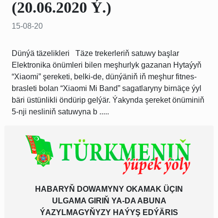
(20.06.2020 Ý.)
15-08-20
Dünýä täzelikleri Täze trekerleriň satuwy başlar
Elektronika önümleri bilen meşhurlyk gazanan Hytaýyň
“Xiaomi” şereketi, belki-de, dünýäniň iň meşhur fitnes-
brasleti bolan “Xiaomi Mi Band” sagatlaryny birnäçe ýyl
bäri üstünlikli öndürip gelýär. Ýakynda şereket önüminiň
5-nji nesliniň satuwyna b .....
HABARYŇ DOWAMYNY OKAMAK ÜÇIN
ULGAMA GIRIŇ YA-DA ABUNA
ÝAZYLMAGYŇYZY HAÝYŞ EDÝÄRIS