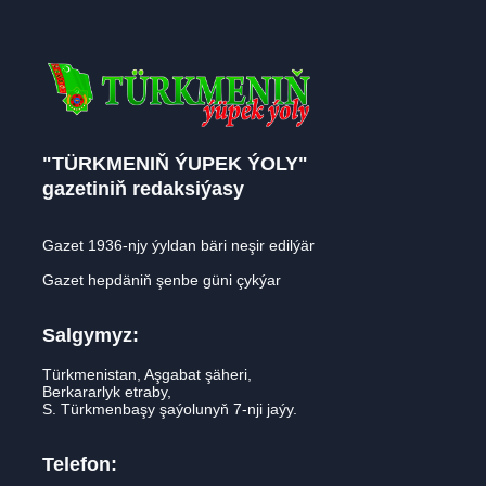
"TÜRKMENIŇ ÝUPEK ÝOLY"
gazetiniň redaksiýasy
Gazet 1936-njy ýyldan bäri neşir edilýär
Gazet hepdäniň şenbe güni çykýar
Salgymyz:
Türkmenistan, Aşgabat şäheri,
Berkararlyk etraby,
S. Türkmenbaşy şaýolunyň 7-nji jaýy.
Telefon: