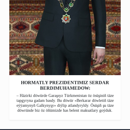
HORMATLY PREZIDENTIMIZ SERDAR
BERDIMUHAMEDOW:
– Häzirki döwürde Garaşsyz Türkmenistan öz ösüşiniň täze
tapgyryna gadam basdy. Bu döwür «Berkarar döwletiň täze
eýýamynyň Galkynyşy» diýlip atlandyryldy. Ösüşiň şu täze
döwründe biz öz öňümizde has belent maksatlary goýduk.