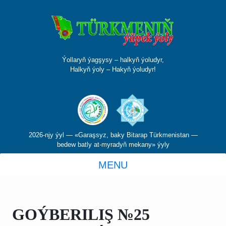
Ýollaryň ýagşysy – halkyň ýoludyr,
Halkyň ýoly – Hakyň ýoludyr!
2026-njy ýyl — «Garaşsyz, baky Bitarap Türkmenistan —
bedew batly at-myradyň mekany» ýyly
MENU
GOÝBERILIŞ №25