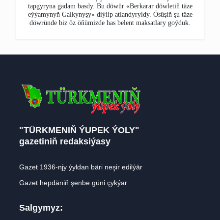
tapgyryna gadam basdy. Bu döwür «Berkarar döwletiň täze
eýýamynyň Galkynyşy» diýlip atlandyryldy. Ösüşiň şu täze
döwründe biz öz öňümizde has belent maksatlary goýduk.
"TÜRKMENIŇ ÝUPEK ÝOLY"
gazetiniň redaksiýasy
Gazet 1936-njy ýyldan bäri neşir edilýär
Gazet hepdäniň şenbe güni çykýar
Salgymyz: