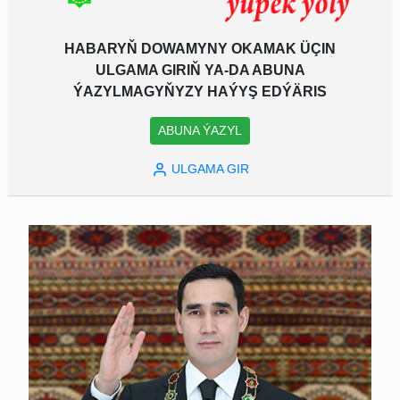
HABARYŇ DOWAMYNY OKAMAK ÜÇIN
ULGAMA GIRIŇ YA-DA ABUNA
ÝAZYLMAGYŇYZY HAÝYŞ EDÝÄRIS
ABUNA ÝAZYL
ULGAMA GIR