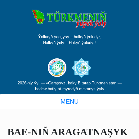
Ýollaryň ýagşysy – halkyň ýoludyr,
Halkyň ýoly – Hakyň ýoludyr!
2026-njy ýyl — «Garaşsyz, baky Bitarap Türkmenistan —
bedew batly at-myradyň mekany» ýyly
MENU
BAE-NIŇ ARAGATNAŞYK