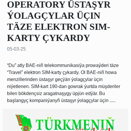
OPERATORY ÜSTAŞYR
ÝOLAGÇYLAR ÜÇIN
TÄZE ELEKTRON SIM-
KARTY ÇYKARDY
05-03-25
“Du” atly BAE-niň telekommunikasiýa prowaýderi täze
“Travel” elektron SIM-karty çykardy. Ol BAE-niň howa
menzillerinden üstaşyr geçýän ýolagçylar üçin
niýetlenen. SIM-kart 190-dan gowrak ýurtda müşderiler
bilen bökdençsiz aragatnaşygy üpjün edýär. Bu
başlangyç kompaniýanyň üstaşyr ýolagçylar üçin .....