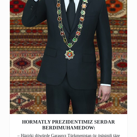
HORMATLY PREZIDENTIMIZ SERDAR
BERDIMUHAMEDOW:
– Häzirki döwürde Garaşsyz Türkmenistan öz ösüşiniň täze