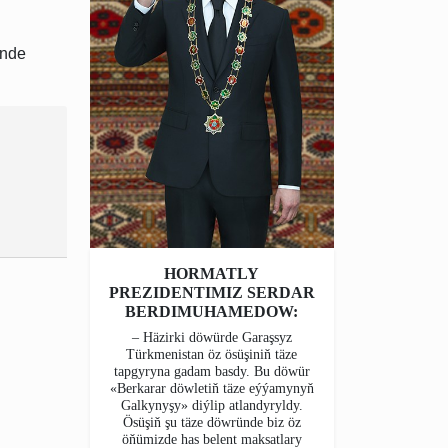
inde
HORMATLY
PREZIDENTIMIZ SERDAR
BERDIMUHAMEDOW:
– Häzirki döwürde Garaşsyz
Türkmenistan öz ösüşiniň täze
tapgyryna gadam basdy. Bu döwür
«Berkarar döwletiň täze eýýamynyň
Galkynyşy» diýlip atlandyryldy.
Ösüşiň şu täze döwründe biz öz
öňümizde has belent maksatlary