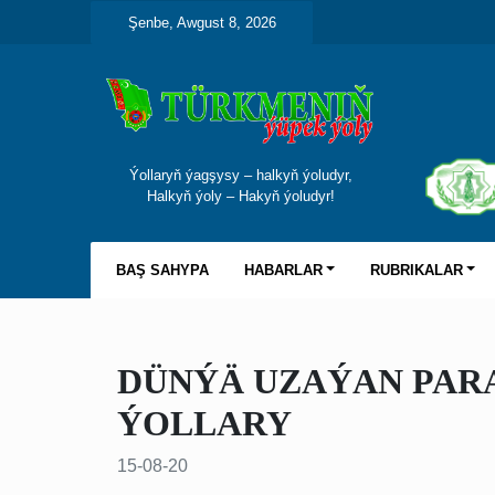
Şenbe, Awgust 8, 2026
Ýollaryň ýagşysy – halkyň ýoludyr,
Halkyň ýoly – Hakyň ýoludyr!
BAŞ SAHYPA
HABARLAR
RUBRIKALAR
DÜNÝÄ UZAÝAN PAR
ÝOLLARY
15-08-20