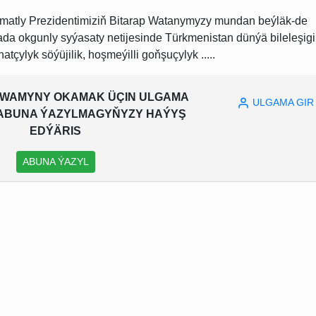
rmatly Prezidentimiziň Bitarap Watanymyzy mundan beýläk-de
a okgunly syýasaty netijesinde Türkmenistan dünýä bileleşig
tçylyk söýüjilik, hoşmeýilli goňşuçylyk .....
WAMYNY OKAMAK ÜÇIN ULGAMA
ULGAMA GIR
A ABUNA ÝAZYLMAGYŇYZY HAÝYŞ
EDÝÄRIS
ABUNA ÝAZYL