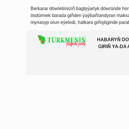
Berkarar döwletimiziň bagtyýarlyk döwründe ho
ösdürmek barada giňden ýaýbaňlandyran maksad
mynasyp orun eýeledi, halkara giňişliginde paraha
HABARYŇ DO
GIRIŇ YA-D