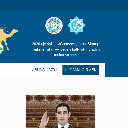
2026-njy ýyl — «Garaşsyz, baky Bitarap
Türkmenistan — bedew batly at-myradyň
mekany» ýyly
ABUNA ÝAZYL
ULGAMA GIRMEK