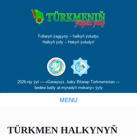
Ýollaryň ýagşysy – halkyň ýoludyr,
Halkyň ýoly – Hakyň ýoludyr!
2026-njy ýyl — «Garaşsyz, baky Bitarap Türkmenistan —
bedew batly at-myradyň mekany» ýyly
MENU
TÜRKMEN HALKYNYŇ