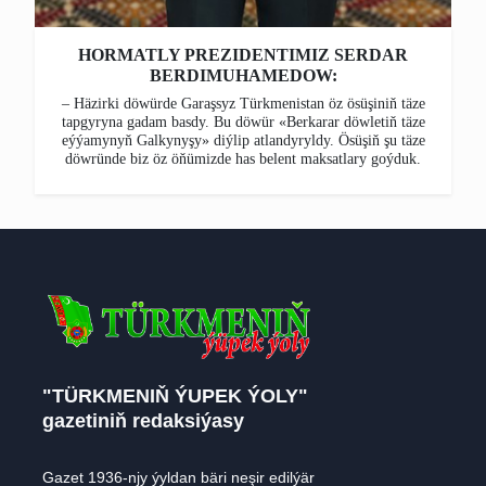
HORMATLY PREZIDENTIMIZ SERDAR
BERDIMUHAMEDOW:
– Häzirki döwürde Garaşsyz Türkmenistan öz ösüşiniň täze
tapgyryna gadam basdy. Bu döwür «Berkarar döwletiň täze
eýýamynyň Galkynyşy» diýlip atlandyryldy. Ösüşiň şu täze
döwründe biz öz öňümizde has belent maksatlary goýduk.
"TÜRKMENIŇ ÝUPEK ÝOLY"
gazetiniň redaksiýasy
Gazet 1936-njy ýyldan bäri neşir edilýär