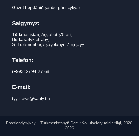
Gazet hepdäniň şenbe güni çykýar
Salgymyz:
Türkmenistan, Aşgabat şäheri,
Berkararlyk etraby,
S. Türkmenbaşy şaýolunyň 7-nji jaýy.
Telefon:
(+99312) 94-27-68
E-mail:
tyy-news@sanly.tm
Esaslandyryjysy – Türkmenistanyň Demir ýol ulaglary ministrligi, 2020-
2026