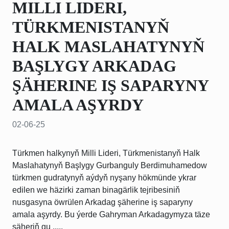
MILLI LIDERI,
TÜRKMENISTANYŇ
HALK MASLAHATYNYŇ
BAŞLYGY ARKADAG
ŞÄHERINE IŞ SAPARYNY
AMALA AŞYRDY
02-06-25
Türkmen halkynyň Milli Lideri, Türkmenistanyň Halk
Maslahatynyň Başlygy Gurbanguly Berdimuhamedow
türkmen gudratynyň aýdyň nyşany hökmünde ykrar
edilen we häzirki zaman binagärlik tejribesiniň
nusgasyna öwrülen Arkadag şäherine iş saparyny
amala aşyrdy. Bu ýerde Gahryman Arkadagymyza täze
şäheriň gu .....