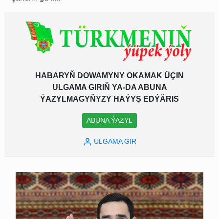
HABARYŇ DOWAMYNY OKAMAK ÜÇIN
ULGAMA GIRIŇ YA-DA ABUNA
ÝAZYLMAGYŇYZY HAÝYŞ EDÝÄRIS
ABUNA ÝAZYL
ULGAMA GIR