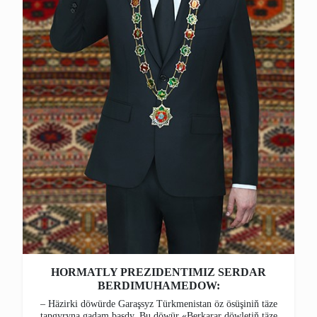
HORMATLY PREZIDENTIMIZ SERDAR
BERDIMUHAMEDOW:
– Häzirki döwürde Garaşsyz Türkmenistan öz ösüşiniň täze
tapgyryna gadam basdy. Bu döwür «Berkarar döwletiň täze