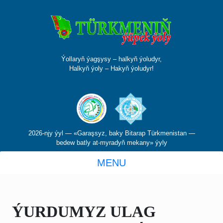
Ýollaryň ýagşysy – halkyň ýoludyr,
Halkyň ýoly – Hakyň ýoludyr!
2026-njy ýyl — «Garaşsyz, baky Bitarap Türkmenistan —
bedew batly at-myradyň mekany» ýyly
MENU
ÝURDUMYZ ULAG