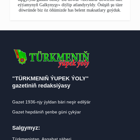
eýýamynyň Galkynyşy» diýlip atlandyryldy. Ösüşiň şu täze
döwründe biz öz öňümizde has belent maksatlary goýduk.
"TÜRKMENIŇ ÝUPEK ÝOLY"
gazetiniň redaksiýasy
Gazet 1936-njy ýyldan bäri neşir edilýär
Gazet hepdäniň şenbe güni çykýar
Salgymyz:
Türkmenistan, Aşgabat şäheri,