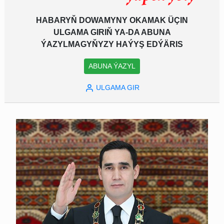
HABARYŇ DOWAMYNY OKAMAK ÜÇIN
ULGAMA GIRIŇ YA-DA ABUNA
ÝAZYLMAGYŇYZY HAÝYŞ EDÝÄRIS
ABUNA ÝAZYL
ULGAMA GIR