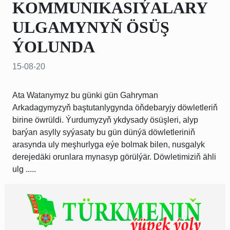
KOMMUNIKASIÝALARY
ULGAMYNYŇ ÖSÜŞ
ÝOLUNDA
15-08-20
Ata Watanymyz bu günki gün Gahryman
Arkadagymyzyň baştutanlygynda öňdebaryjy döwletleriň
birine öwrüldi. Ýurdumyzyň ykdysady ösüşleri, alyp
barýan asylly syýasaty bu gün dünýä döwletleriniň
arasynda uly meşhurlyga eýe bolmak bilen, nusgalyk
derejedäki orunlara mynasyp görülýär. Döwletimiziň ähli
ulg .....