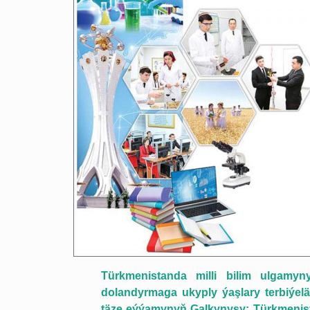
Türkmenistanda milli bilim ulgamyny
dolandyrmaga ukyply ýaşlary terbiýeläp
täze eýýamynyň Galkynyşy: Türkmenist