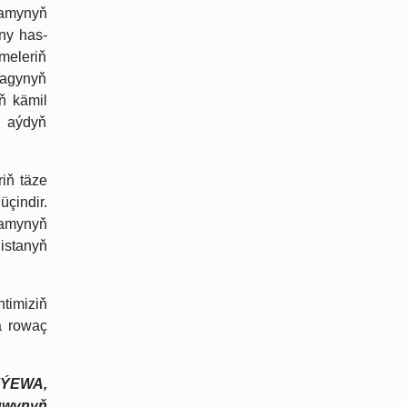
gamynyň
ny has-
meleriň
magynyň
ň kämil
ň aýdyň
riň täze
üçindir.
ýamynyň
istanyň
timiziň
a rowaç
YÝEWA,
kuwynyň