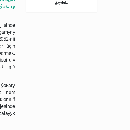
goýduk.
 ýokary
lisinde
gamyny
052-nji
ar üçin
barmak,
egi uly
ak, giň
.
ýokary
ýle hem
kleriniň
jesinde
abalaýyk