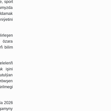
e, sport
dumyzda
oldamak
iýetini
irleşen
 özara
ň bilim
leleriň
k işini
utulýan
 röwşen
rilmegi
da 2026
lgamyny