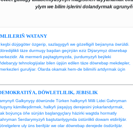
ylym we bilim işlerini dolandyrmak ugrunyň 
IMLILERIŇ WATANY
keşbi düýpgöter özgerip, sazlaşygyň we gözelligiň beýanyna öwrüldi.
döredijilikli täze durmuşy başdan geçirýän eziz Diýarymyz döwrebap
merkezidir. Ak mermerli paýtagtymyzda, ýurdumyzyň beýleki
öňdebaryjy tehnologiýalar bilen üpjün edilen täze döwrebap mekdepler,
ik merkezleri gurulýar. Olarda okamak hem-de bilimiňi artdyrmak üçin
EMOKRATIÝA, DÖWLETLILIK, JEBISLIK
ýamynyň Galkynyşy döwründe Türken halkynyň Milli Lidei Gahryman
uşyny kämilleşdirmek, halkyň ýaşaýyş derejesini ýokarlandyrmak,
k boýunça öňe sürýän başlangyçlary häzirki wagtda hormatly
Gahryman Serdarymyzyň baştutanlygynda üstünlikli dowam etdirilýär.
 ýörelgelere uly üns berilýär we olar döwrebap derejede ösdürilýär.