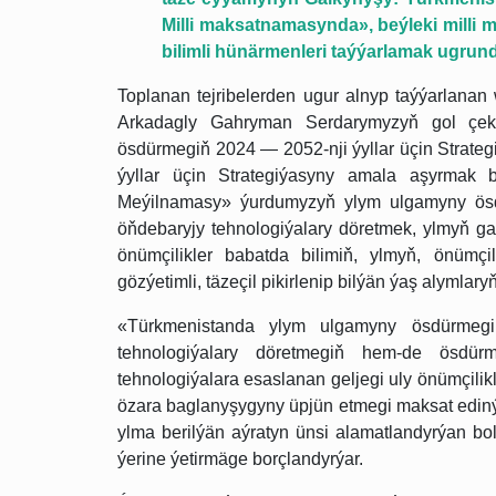
Milli maksatnamasynda», beýleki milli
bilimli hünärmenleri taýýarlamak ugrund
Toplanan tejribelerden ugur alnyp taýýarlanan
Arkadagly Gahryman Serdarymyzyň gol çek
ösdürmegiň 2024 — 2052-nji ýyllar üçin Strat
ýyllar üçin Strategiýasyny amala aşyrmak b
Meýilnamasy» ýurdumyzyň ylym ulgamyny ösdü
öňdebaryjy tehnologiýalary döretmek, ylmyň ga
önümçilikler babatda bilimiň, ylmyň, önümçil
gözýetimli, täzeçil pikirlenip bilýän ýaş alymlar
«Türkmenistanda ylym ulgamyny ösdürmegi
tehnologiýalary döretmegiň hem-de ösdürme
tehnologiýalara esaslanan geljegi uly önümçilikle
özara baglanyşygyny üpjün etmegi maksat ediný
ylma berilýän aýratyn ünsi alamatlandyrýan bol
ýerine ýetirmäge borçlandyrýar.