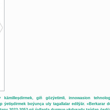
 kämilleşdirmek, giň gözýetimli, innowasion tehnolog
 ýetişdirmek boýunça uly tagallalar edilýär. «Berkarar d
any 2022-2052-nji ýyllarda durmuş-ykdysady taýdan ösd