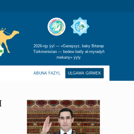
2026-njy ýyl — «Garaşsyz, baky Bitarap
Türkmenistan — bedew batly at-myradyň
mekany» ýyly
ABUNA ÝAZYL
ULGAMA GIRMEK
I