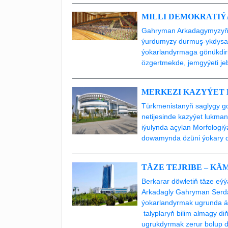
MILLI DEMOKRATI
Gahryman Arkadagymyzyň 
ýurdumyzy durmuş-ykdysad
ýokarlandyrmaga gönükdiri
özgertmekde, jemgyýeti je
MERKEZI KAZYÝET
Türkmenistanyň saglygy go
netijesinde kazyýet lukman
iýulynda açylan Morfologi
dowamynda özüni ýokary d
TÄZE TEJRIBE – KÄ
Berkarar döwletiň täze e
Arkadagly Gahryman Serda
ýokarlandyrmak ugrunda ägi
talyplaryň bilim almagy di
ugrukdyrmak zerur bolup d