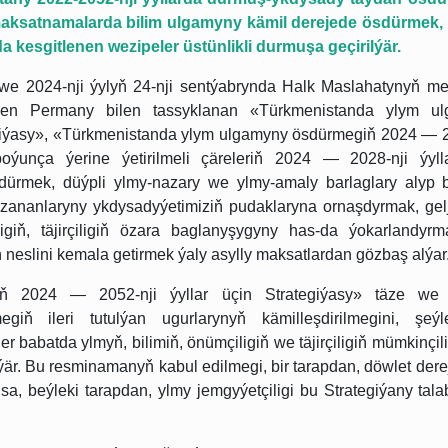
 maksatnamalarda bilim ulgamyny kämil derejede ösdürmek,
a kesgitlenen wezipeler üstünlikli durmuşa geçirilýär.
 we 2024-nji ýylyň 24-nji sentýabrynda Halk Maslahatynyň mej
en Permany bilen tassyklanan «Türkmenistanda ylym ul
egiýasy», «Türkmenistanda ylym ulgamyny ösdürmegiň 2024 — 2
oýunça ýerine ýetirilmeli çäreleriň 2024 — 2028-nji ýyll
rmek, düýpli ylmy-nazary we ylmy-amaly barlaglary alyp 
zananlaryny ykdysadyýetimiziň pudaklaryna ornaşdyrmak, gelj
igiň, täjirçiligiň özara baglanyşygyny has-da ýokarlandyrm
yň neslini kemala getirmek ýaly asylly maksatlardan gözbaş alýar
ň 2024 — 2052-nji ýyllar üçin Strategiýasy» täze we 
giň ileri tutulýan ugurlarynyň kämilleşdirilmegini, şe
r babatda ylmyň, bilimiň, önümçiligiň we täjirçiligiň mümkinçili
är. Bu resminamanyň kabul edilmegi, bir tarapdan, döwlet dere
sa, beýleki tarapdan, ylmy jemgyýetçiligi bu Strategiýany tal