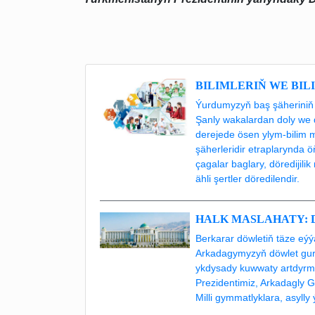
BILIMLERIŇ WE BIL
Ýurdumyzyň baş şäheriniň 
Şanly wakalardan doly we 
derejede ösen ylym-bilim 
şäherleridir etraplarynda 
çagalar baglary, döredijil
ähli şertler döredilendir.
HALK MASLAHATY: D
Berkarar döwletiň täze eý
Arkadagymyzyň döwlet gurl
ykdysady kuwwaty artdyrma
Prezidentimiz, Arkadagly 
Milli gymmatlyklara, asylly