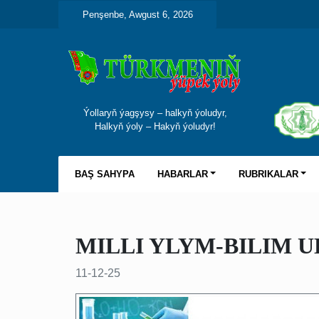
Penşenbe, Awgust 6, 2026
Ýollaryň ýagşysy – halkyň ýoludyr,
Halkyň ýoly – Hakyň ýoludyr!
BAŞ SAHYPA
HABARLAR
RUBRIKALAR
MILLI YLYM-BILIM 
11-12-25