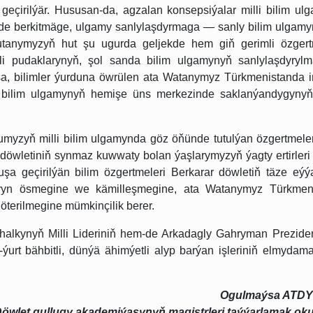
eçirilýär. Hususan-da, agzalan konsepsiýalar milli bilim ul
e berkitmäge, ulgamy sanlylaşdyrmaga — sanly bilim ulgamy
utanymyzyň hut şu ugurda geljekde hem giň gerimli özgert
ähli pudaklarynyň, şol sanda bilim ulgamynyň sanlylaşdyryl
olsa, bilimler ýurduna öwrülen ata Watanymyz Türkmenistanda i
y bilim ulgamynyň hemişe üns merkezinde saklanýandygyny
urdumyzyň milli bilim ulgamynda göz öňünde tutulýan özgertmele
döwletiniň synmaz kuwwaty bolan ýaşlarymyzyň ýagty ertirleri 
uşa geçirilýän bilim özgertmeleri Berkarar döwletiň täze eý
ýyn ösmegine we kämilleşmegine, ata Watanymyz Türkmen
terilmegine mümkinçilik berer.
 halkynyň Milli Lideriniň hem-de Arkadagly Gahryman Preziden
-ýurt bähbitli, dünýä ähimýetli alyp barýan işleriniň elmydam
Ogulmaýsa ATD
öwlet gullugy akademiýasynyň magistrleri taýýarlamak o