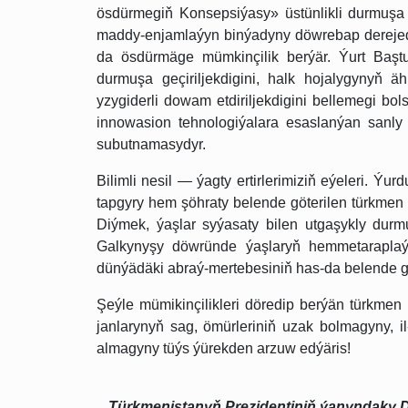
ösdürmegiň Konsepsiýasy» üstünlikli durmuşa g
maddy-enjamlaýyn binýadyny döwrebap derejed
da ösdürmäge mümkinçilik berýär. Ýurt Başt
durmuşa geçiriljekdigini, halk hojalygynyň 
yzygiderli dowam etdiriljekdigini bellemegi b
innowasion tehnologiýalara esaslanýan sanl
subutnamasydyr.
Bilimli nesil — ýagty ertirlerimiziň eýeleri. Ý
tapgyry hem şöhraty belende göterilen türkmen 
Diýmek, ýaşlar syýasaty bilen utgaşykly durm
Galkynyşy döwründe ýaşlaryň hemmetarapla
dünýädäki abraý-mertebesiniň has-da belende gö
Şeýle mümikinçilikleri döredip berýän türkmen
janlarynyň sag, ömürleriniň uzak bolmagyny, il
almagyny tüýs ýürekden arzuw edýäris!
Türkmenistanyň Prezidentiniň ýanyndaky D