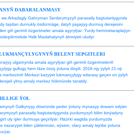
ÝANYŇ DABARALANMASY
we Arkadagly Gahryman Serdarymyzyň parasatly baştutanlygynda
y taýdan durnukly ösdürmäge, ilatyň ýaşaýyş-durmuş derejesini
len giň gerimli özgertmeler amala aşyrylýar. Ýurdy hemmetaraplaýyn
bisleşdirmekde Halk Maslahatynyň ähmiýeti uludyr.
 LUKMANÇYLYGYNYŇ BELENT SEPGITLERI
raýyş ulgamynda amala aşyrylýan giň gerimli özgertmeleriň
çylygy gullugy hem täze ösüş ýoluna düşdi. 2016-njy ýylyň 21-nji
ýa merkeziniň Merkezi kazyýet lukmançylygy edarasy geçen on ýylyň
erejeli ylmy-amaly merkez hökmünde tanatdy.
MILLIGE ÝOL
ýýamynyň Galkynyşy döwründe peder ýoluny mynasyp dowam edýän
rymyzyň parasatly baştutanlygynda ýurdumyzyň bilim binýadyny
rt uly işler durmuşa geçirilýär. Häzirki wagtda ýurdumyzda
ňe nazaryýet bilen çäklenmän, eýsem, olary amaly tejribe ýoluna
urýar.