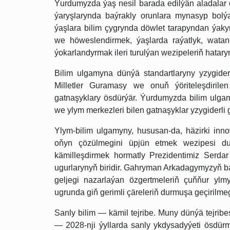
Ýurdumyzda ýaş nesil barada edilýän aladalar ö
ýaryşlarynda baýrakly orunlara mynasyp bolý
ýaşlara bilim çygrynda döwlet tarapyndan ýaky
we höweslendirmek, ýaşlarda raýatlyk, watan
ýokarlandyrmak ileri turulýan wezipeleriň hatary
Bilim ulgamyna dünýä standartlaryny yzygide
Milletler Guramasy we onuň ýöriteleşdir
gatnaşyklary ösdürýär. Ýurdumyzda bilim ulgamy
we ylym merkezleri bilen gatnaşyklar yzygiderli gi
Ylym-bilim ulgamyny, hususan-da, häzirki in
oňyn çözülmegini üpjün etmek wezipesi dura
kämilleşdirmek hormatly Prezidentimiz Serda
ugurlarynyň biridir. Gahryman Arkadagymyzyň b
geljegi nazarlaýan özgertmeleriň çuňňur ylm
ugrunda giň gerimli çäreleriň durmuşa geçirilme
Sanly bilim — kämil tejribe. Muny dünýä tejrib
— 2028-nji ýyllarda sanly ykdysadyýeti ösdü