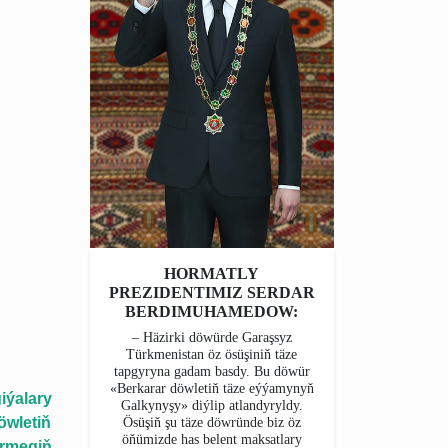
HORMATLY
PREZIDENTIMIZ SERDAR
BERDIMUHAMEDOW:
– Häzirki döwürde Garaşsyz
Türkmenistan öz ösüşiniň täze
tapgyryna gadam basdy. Bu döwür
«Berkarar döwletiň täze eýýamynyň
iýalary
Galkynyşy» diýlip atlandyryldy.
öwletiň
Ösüşiň şu täze döwründe biz öz
öňümizde has belent maksatlary
ürmegiň