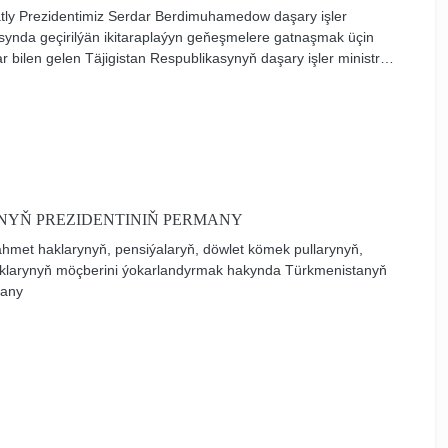
atly Prezidentimiz Serdar Berdimuhamedow daşary işler
arasynda geçirilýän ikitaraplaýyn geňeşmelere gatnaşmak üçin
 bilen gelen Täjigistan Respublikasynyň daşary işler ministri
i kabul etdi.
NYŇ PREZIDENTINIŇ PERMANY
hmet haklarynyň, pensiýalaryň, döwlet kömek pullarynyň,
haklarynyň möçberini ýokarlandyrmak hakynda Türkmenistanyň
many