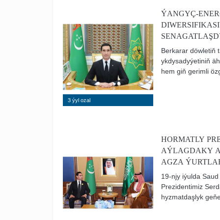
ÝANGYÇ-ENER
DIWERSIFIKA
SENAGATLAŞD
Berkarar döwletiň
ykdysadyýetiniň äh
hem giň gerimli özg
ykdysadyýetimiziň
ösmeginiň, halkym
3 ýyl ozal
nebitgaz senagatyny
strategiýanyň möhü
HORMATLY PR
AÝLAGDAKY A
AGZA ÝURTLAR
BAŞTUTANLAR
19-njy iýulda Saud
Prezidentimiz Ser
hyzmatdaşlyk geňeş
Baştutanlarynyň s