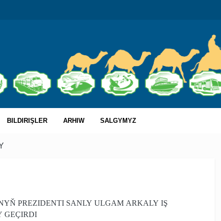
BILDIRIŞLER
ARHIW
SALGYMYZ
Y
YŇ PREZIDENTI SANLY ULGAM ARKALY IŞ
 GEÇIRDI