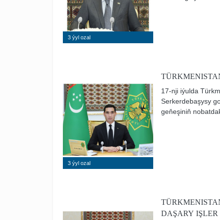
Maslahatynyň Prezid
3 ýyl ozal
TÜRKMENISTAN
17-nji iýulda Türk
Serkerdebaşysy g
geňeşiniň nobatdak
goraýjy edaralaryny
3 ýyl ozal
TÜRKMENISTAN
DAŞARY IŞLER 