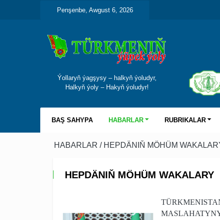
Penşenbe, Awgust 6, 2026
Ýollaryň ýagşysy – halkyň ýoludyr,
Halkyň ýoly – Hakyň ýoludyr!
BAŞ SAHYPA
HABARLAR
RUBRIKALAR
HABARLAR
/ HEPDÄNIŇ MÖHÜM WAKALAR
HEPDÄNIŇ MÖHÜM WAKALARY
TÜRKMENISTAN
MASLAHATYNY