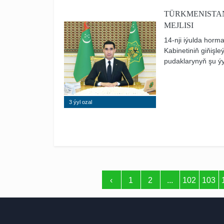
TÜRKMENISTAN
MEJLISI
14-nji iýulda horm
Kabinetiniň giňişleý
pudaklarynyň şu ýyl
maksatnamasynyň 
maksatnamalarynyň d
bilen baglanyşykly 
3 ýyl ozal
‹
1
2
...
102
103