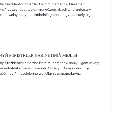
atly Prezidentimiz Serdar Berdimuhamedow Ministrler
gynyň obasenagat toplumyna gözegçilik edýän orunbasary
em-de welaýatlaryň häkimleriniň gatnaşmagynda sanly ulgam
tyny geçirdi. Onda ýurdumyzyň oba hojalyk toplumynda we
tirilýän işleriň barşy bilen bagly meselelere seredildi.
YŇ MINISTRLER KABINETINIŇ MEJLISI
atly Prezidentimiz Serdar Berdimuhamedow sanly ulgam arkaly
iniň nobatdaky mejlisini geçirdi. Onda ýurdumyzy durmuş-
sdürmegiň meselelerine we käbir resminamalaryň
ldy.