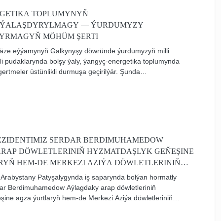
GETIKA TOPLUMYNYŇ
SIÝALAŞDYRYLMAGY — ÝURDUMYZY
YRMAGYŇ MÖHÜM ŞERTI
 täze eýýamynyň Galkynyşy döwründe ýurdumyzyň milli
li pudaklarynda bolşy ýaly, ýangyç-energetika toplumynda
ertmeler üstünlikli durmuşa geçirilýär. Şunda
 durnukly ösüşiniň, ýurdumyzyň mundan beýläk-de gülläp
yzyň rowaçlygynyň üpjün edilmeginde möhüm orny eýeleýän
ň ägirt uly mümkinçiliklerini netijeli ulanmak milli
m ugurlarynyň biridir.
EZIDENTIMIZ SERDAR BERDIMUHAMEDOW
RAP DÖWLETLERINIŇ HYZMATDAŞLYK GEŇEŞINE
YŇ HEM-DE MERKEZI AZIÝA DÖWLETLERINIŇ
YNYŇ SAMMITINE GATNAŞDY
 Arabystany Patyşalygynda iş saparynda bolýan hormatly
dar Berdimuhamedow Aýlagdaky arap döwletleriniň
ine agza ýurtlaryň hem-de Merkezi Aziýa döwletleriniň
ammitine gatnaşdy.