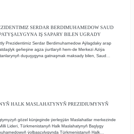
EZIDENTIMIZ SERDAR BERDIMUHAMEDOW SAUD
ATYŞALYGYNA IŞ SAPARY BILEN UGRADY
matly Prezidentimiz Serdar Berdimuhamedow Aýlagdaky arap
atdaşlyk geňeşine agza ýurtlaryň hem-de Merkezi Aziýa
tutanlarynyň duşuşygyna gatnaşmak maksady bilen, Saud
ygyna iş saparyna ugrady.
NYŇ HALK MASLAHATYNYŇ PREZIDIUMYNYŇ
agtymyzyň gözel künjeginde ýerleşýän Maslahatlar merkezinde
illi Lideri, Türkmenistanyň Halk Maslahatynyň Başlygy
muhamedowyň ýolbaşçylygynda Türkmenistanyň Halk