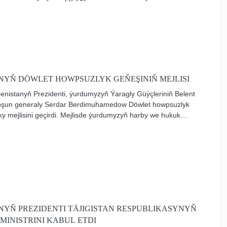
iumynyň mejlisi geçirildi.
YŇ DÖWLET HOWPSUZLYK GEŇEŞINIŇ MEJLISI
menistanyň Prezidenti, ýurdumyzyň Ýaragly Güýçleriniň Belent
oşun generaly Serdar Berdimuhamedow Döwlet howpsuzlyk
y mejlisini geçirdi. Mejlisde ýurdumyzyň harby we hukuk
ň şu ýylyň alty aýynda alyp baran işleriniň jemleri jemlenildi.
YŇ PREZIDENTI TÄJIGISTAN RESPUBLIKASYNYŇ
MINISTRINI KABUL ETDI