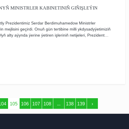
YŇ MINISTRLER KABINETINIŇ GIŇIŞLEÝIN
atly Prezidentimiz Serdar Berdimuhamedow Ministrler
in mejlisini geçirdi. Onuň gün tertibine milli ykdysadyýetimiziň
yň alty aýynda ýerine ýetiren işleriniň netijeleri, Prezident
hem-de Türkmenistanyň durmuş-ykdysady ösüşiniň beýleki
urmuşa geçirilişi, ikinji ýarym ýyl üçin ileri tutulýan wezipeler
hem-de guramaçylyk meseleleri girizildi.
104
105
106
107
108
...
138
139
›