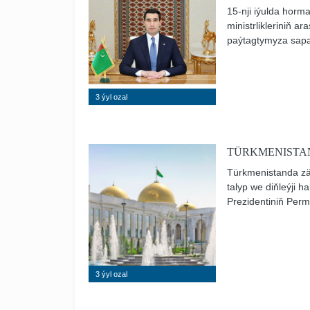
15-nji iýulda horm
ministrlikleriniň 
paýtagtymyza sapar
Sirojiddin Muhriddin
3 ýyl ozal
TÜRKMENISTA
Türkmenistanda zä
talyp we diňleýji 
Prezidentiniň Per
3 ýyl ozal