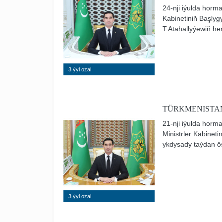
24-nji iýulda horm
Kabinetiniň Başly
T.Atahallyýewiň h
arkaly iş maslaha
sebitlerde ýerine ýe
3 ýyl ozal
TÜRKMENISTAN
21-nji iýulda horm
Ministrler Kabinet
ykdysady taýdan ö
taslamalaryna gara
3 ýyl ozal