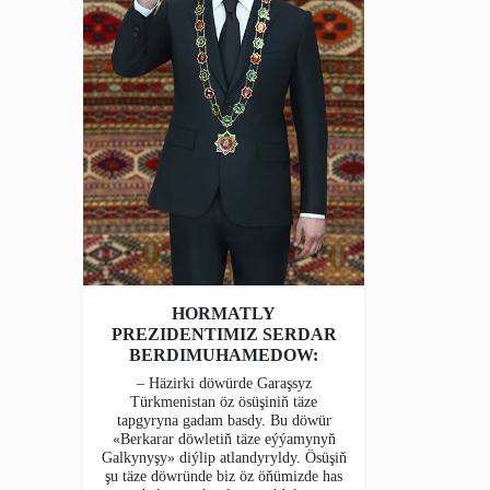
HORMATLY
PREZIDENTIMIZ SERDAR
BERDIMUHAMEDOW:
– Häzirki döwürde Garaşsyz
Türkmenistan öz ösüşiniň täze
tapgyryna gadam basdy. Bu döwür
«Berkarar döwletiň täze eýýamynyň
Galkynyşy» diýlip atlandyryldy. Ösüşiň
şu täze döwründe biz öz öňümizde has