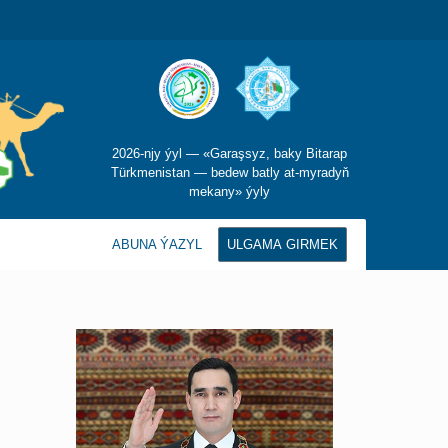
2026-njy ýyl — «Garaşsyz, baky Bitarap
Türkmenistan — bedew batly at-myradyň
mekany» ýyly
ABUNA ÝAZYL
ULGAMA GIRMEK