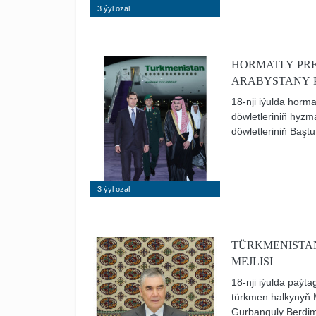
3 ýyl ozal
HORMATLY PR
ARABYSTANY P
18-nji iýulda hor
döwletleriniň hyzm
döwletleriniň Baş
Arabystany Patyşal
3 ýyl ozal
TÜRKMENISTA
MEJLISI
18-nji iýulda paýt
türkmen halkynyň M
Gurbanguly Berdi