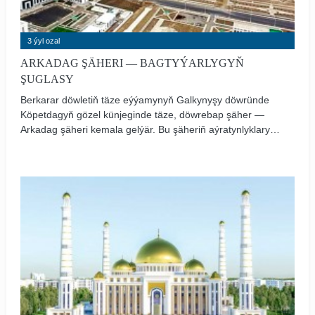
3 ýyl ozal
ARKADAG ŞÄHERI — BAGTYÝARLYGYŇ
ŞUGLASY
Berkarar döwletiň täze eýýamynyň Galkynyşy döwründe
Köpetdagyň gözel künjeginde täze, döwrebap şäher —
Arkadag şäheri kemala gelýär. Bu şäheriň aýratynlyklary,
onda döredilýän şertler dogrusynda entek kän-kän söhbet
ediler. Onda halkymyzyň köňül islegi öz beýanyny tapdy.
Çünki bu şäher döwrümiziň Gahryman Arkadagymyzyň
irginsiz yhlasynyň, hemişelik üns-aladasynyň ajaýyp
miwesidir.