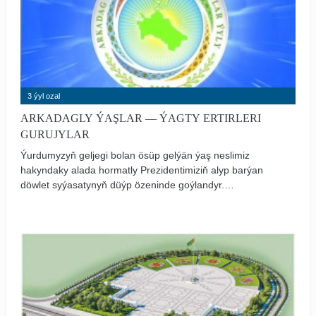
3 ýyl ozal
ARKADAGLY ÝAŞLAR — ÝAGTY ERTIRLERI
GURUJYLAR
Ýurdumyzyň geljegi bolan ösüp gelýän ýaş neslimiz
hakyndaky alada hormatly Prezidentimiziň alyp barýan
döwlet syýasatynyň düýp özeninde goýlandyr.
Ýurdumyzda ýaşlaryň okamaklary, bilim almaklary, hünär
öwrenmekleri üçin berk binýat döredilendir. Bagtyýar
zamanamyzda amala aşyrylýan ajaýyp işler Watanymyzyň
mundan beýläk-de gülläp ösmegine, halkymyzyň has-da
eşretli durmuşda ýaşamagyna gönükdirilendir.