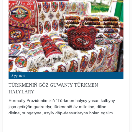
guwanç, buýsanç duýgularyny döretdi. «Arkadag Serdarly
bagtyýar ýaşlar» ýylynyň joşgunly dabaralary häzirki
wagtda ýurdumyzda giň gerime eýe bolýar.
3 ýyl ozal
TÜRKMENIŇ GÖZ GUWANJY TÜRKMEN
HALYLARY
Hormatly Prezidentimiziň “Türkmen halysy ynsan kalbyny
joşa getirýän gudratdyr, türkmeniň öz milletine, diline,
dinine, sungatyna, asylly däp-dessurlaryna bolan egsilmez
söýgüsiniň nyşanydyr. Gözelligi, nepisligi, müň dürli
öwüşgünliligi, reňkleriniň ajaýyp sazlaşygy bilen göreni
haýrana goýýan halylarymyzda halkymyzyň ähli ajaýyp