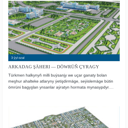
häsiýetleri, milli aýratynlyklary jemlenendir” diýip belleýşi
ýaly halkymyzyň milli gymmatlyklarynyň biri bolan
halylarymyz türkmen halkynyň göz guwanjy.
3 ýyl ozal
ARKADAG ŞÄHERI — DÖWRÜŇ ÇYRAGY
Türkmen halkynyň milli buýsanjy we uçar ganaty bolan
meşhur ahalteke atlaryny ýetişdirmäge, seýislemäge bütin
ömrüni bagyşlan ynsanlar aýratyn hormata mynasypdyr.
Şeýle bolansoň, ýurdumyzyň Ahal welaýatynyň Gökdepe
etrabynyň çäginde täze, döwrebap edara ediş merkeziniň
«Arkadag şäheri» diýlip atlandyrylmagy hem-de bu
ýerdäki Halkara atçylyk ýokary okuw mekdebiniň «Aba
Annaýew adyndaky Halkara atçylyk akademiýasy» diýlip
atlandyrylmagy türkmen halkyny diýseň begendirdi.