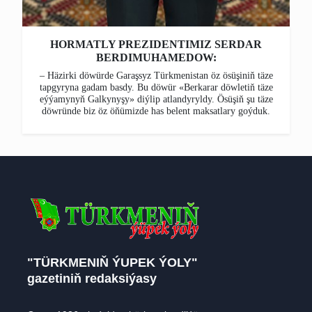
HORMATLY PREZIDENTIMIZ SERDAR
BERDIMUHAMEDOW:
– Häzirki döwürde Garaşsyz Türkmenistan öz ösüşiniň täze
tapgyryna gadam basdy. Bu döwür «Berkarar döwletiň täze
eýýamynyň Galkynyşy» diýlip atlandyryldy. Ösüşiň şu täze
döwründe biz öz öňümizde has belent maksatlary goýduk.
"TÜRKMENIŇ ÝUPEK ÝOLY"
gazetiniň redaksiýasy