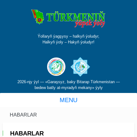
Ýollaryň ýagşysy – halkyň ýoludyr,
Halkyň ýoly – Hakyň ýoludyr!
2026-njy ýyl — «Garaşsyz, baky Bitarap Türkmenistan —
bedew batly at-myradyň mekany» ýyly
MENU
HABARLAR
HABARLAR