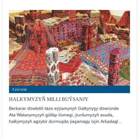
3 ýyl ozal
HALKYMYZYŇ MILLI BUÝSANJY
Berkarar döwletiň täze eýýamynyň Galkynyşy döwründe
Ata Watanymyzyň gülläp ösmegi, ýurdumyzyň asuda,
halkymyzyň agzybir durmuşda ýaşamagy üçin Arkadagly
Serdarymyzyň durmuşa geçirýän ykdysady, syýasy we
medeni özgertmeleri, türkmeniň milli buýsanjy bolan