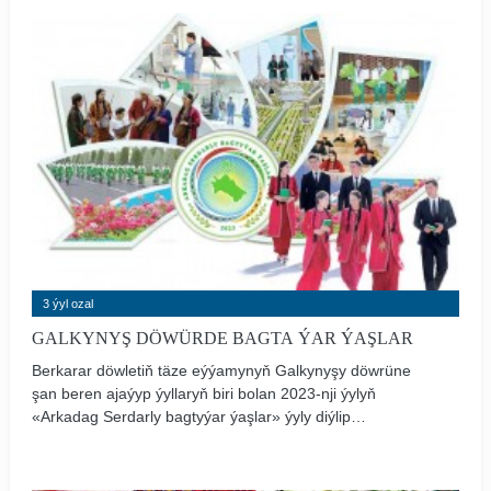
daşary syýasatda ägirt uly ösüşleri alamatlandyryp, täze
öňegidişliklere, has belent sepgitlere ýol açdy.
3 ýyl ozal
GALKYNYŞ DÖWÜRDE BAGTA ÝAR ÝAŞLAR
Berkarar döwletiň täze eýýamynyň Galkynyşy döwrüne
şan beren ajaýyp ýyllaryň biri bolan 2023-nji ýylyň
«Arkadag Serdarly bagtyýar ýaşlar» ýyly diýlip
atlandyrylmagy ähli halkymyzyň göwün guşuny
ganatlandyrdy. Ýaşlara bildirilýän uly ynamyň aýdyň
nyşany bolan bu şygar kalby joşgunly watandaşlarymyzda