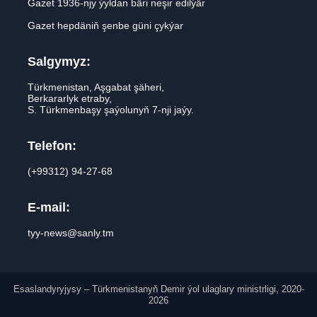
Gazet 1936-njy ýyldan bäri neşir edilýär
Gazet hepdäniň şenbe güni çykýar
Salgymyz:
Türkmenistan, Aşgabat şäheri,
Berkararlyk etraby,
S. Türkmenbaşy şaýolunyň 7-nji jaýy.
Telefon:
(+99312) 94-27-68
E-mail:
tyy-news@sanly.tm
Esaslandyryjysy – Türkmenistanyň Demir ýol ulaglary ministrligi, 2020-
2026