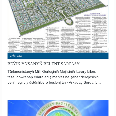
3 ýyl ozal
BEÝIK YNSANYŇ BELENT SARPASY
Türkmenistanyň Milli Geňeşiniň Mejlisiniň karary bilen,
täze, döwrebap edara ediş merkezine şäher derejesiniň
berilmegi uly üstünliklere beslenýän «Arkadag Serdarly
bagtyýar ýaşlar» ýylynyň şanly taryhyna altyn harplar bilen
ýazylan wakalaryň biridir. Täze şäheriň «Arkadag şäheri»
diýlip atlandyrylmagy, şeýle-de şäherde gurlan bilim,
saglygy goraýyş, medeniýet edaralaryna we sungat
binasyna türkmen halkynyň görnükli şahsyýetleriniň
atlarynyň dakylmagy uly buýsanç duýgularyny döretdi.