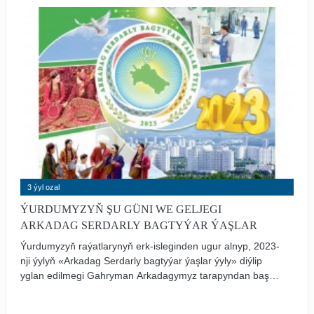
ajaýyp halylarymyzyň taryhy köklerini öwrenmek
barasyndaky alyp barýan taýsyz tagallalary bizi diýseň
buýsandyrýar.
3 ýyl ozal
ÝURDUMYZYŇ ŞU GÜNI WE GELJEGI
ARKADAG SERDARLY BAGTYÝAR ÝAŞLAR
Ýurdumyzyň raýatlarynyň erk-isleginden ugur alnyp, 2023-
nji ýylyň «Arkadag Serdarly bagtyýar ýaşlar ýyly» diýlip
yglan edilmegi Gahryman Arkadagymyz tarapyndan başy
başlanan hem-de hormatly Prezidentimiziň parasatly
baştutanlygynda mynasyp dowam etdirilýän içeri we