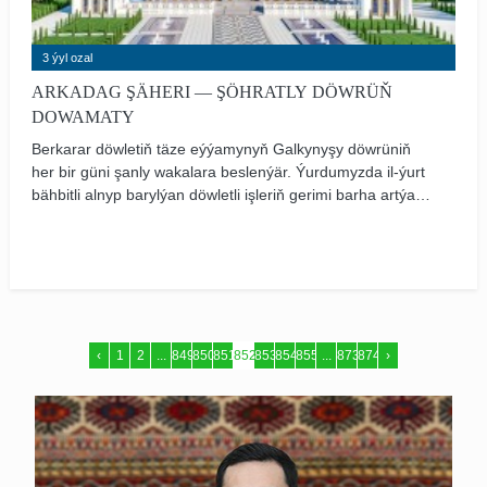
3 ýyl ozal
ARKADAG ŞÄHERI — ŞÖHRATLY DÖWRÜŇ
DOWAMATY
Berkarar döwletiň täze eýýamynyň Galkynyşy döwrüniň
her bir güni şanly wakalara beslenýär. Ýurdumyzda il-ýurt
bähbitli alnyp barylýan döwletli işleriň gerimi barha artýar.
Ahal welaýatynyň täze edara ediş merkezinde gurlan
belent binalary görenimizde hem ýurdumyzyň gülläp
ösüşi, halkymyzyň bagtyýar durmuşy üçin amala aşyrylýan
beýik işleriň aýdyň şaýady bolýarys.
‹
1
2
...
849
850
851
852
853
854
855
...
873
874
›