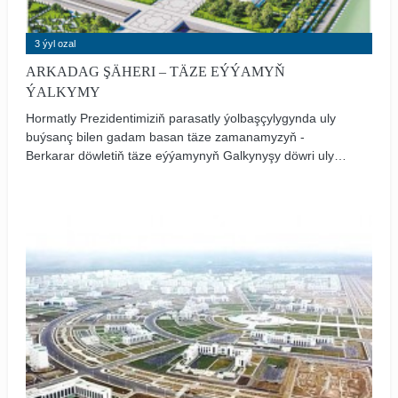
3 ýyl ozal
ARKADAG ŞÄHERI – TÄZE EÝÝAMYŇ
ÝALKYMY
Hormatly Prezidentimiziň parasatly ýolbaşçylygynda uly
buýsanç bilen gadam basan täze zamanamyzyň -
Berkarar döwletiň täze eýýamynyň Galkynyşy döwri uly
taryhy wakalar bilen gurşalýar. “Ösüş biziň alyp barýan
syýasatymyzyň baş maksadydyr” diýip nygtaýan hormatly
Prezidentimiz Serdar Berdimuhamedowyň parasatly
baştutanlygynda täze taryhy eýýamda - gurmak, döretmek
we halkymyzyň ýaşaýyş-durmuş şertlerini has-da
gowulandyrmak babatda iňňän uly işler alnyp barylýar.
durýar.