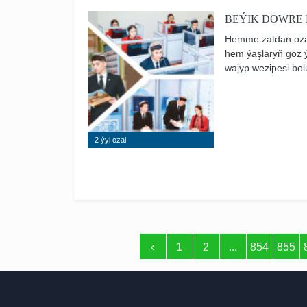
BEÝIK DÖWRE
Hemme zatdan ozal
hem ýaşlaryň göz ý
wajyp wezipesi bol
üçin, türkmen halk
boýunça ugurdaş g
we geljekki ykbaly 
2 ýyl ozal
‹
1
2
...
854
855