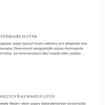
esli kemala getirmek maksady bilen, döwrebap bilim
ikli durmuşa geçirilýär, bilim ulgamyna täze tehnologiýalar,
giňden ornaşdyrylýar.
R ÝEŇIŞLERE ELTÝÄR
agtyýar ýaşlar ýylynyň taryhy wakalary ýurt ykbalynda täze
 Garaşsyz Diýarymyzyň jemgyýetçilik-syýasy durmuşynda
e bolup, ýyl senenamasyna altyn harplar bilen ýazylan
 Halk Maslahatynyň mejlisiniň ýokary guramaçylykly we
egi bilen baglydyr. Türkmen halkynyň Milli Lideri Gahryman
lyklyk etmeginde geçirilen bu döwletli maslahata gatnaşmak
i.
WAÇLYGYŇ KUWWATLY GÜÝJI
kuwwatly Watan» diýen şygary dabaralandyrýan ýurdumyzda