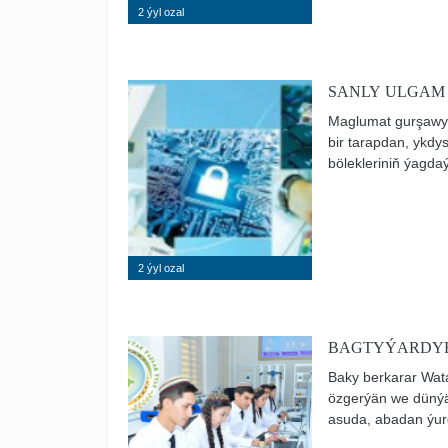
2 ýyl ozal
SANLY ULGAM
Maglumat gurşawy b
bir tarapdan, ykdy
bölekleriniň ýagda
gurluşyň howpsuzl
howpsuzlygyň özba
2 ýyl ozal
BAGTYÝARDYR
Baky berkarar Wat
özgerýän we dünýä
asuda, abadan ýurd
ýokary bilimli, dör