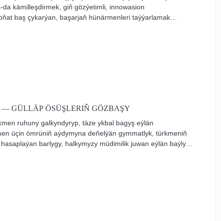
-da kämilleşdirmek, giň gözýetimli, innowasion
oňat baş çykarýan, başarjaň hünärmenleri taýýarlamak
i işler alnyp barylýar.
 — GÜLLÄP ÖSÜŞLERIŇ GÖZBAŞY
kmen ruhuny galkyndyryp, täze ykbal bagyş eýlän
men üçin ömrüniň aýdymyna deňelýän gymmatlyk, türkmeniň
hasaplaýan barlygy, halkymyzy müdimilik juwan eýlän baýlyk,
ydyr. Garaşsyzlyk — parahatsöýüjiligiň beýik nusgasy,
 bolan täze eýýamy türkmen ykbalyna ýazan ömrümiziň
!