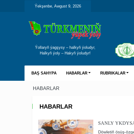
Ýekşenbe, Awgust 9, 2026
Ýollaryň ýagşysy – halkyň ýoludyr,
Halkyň ýoly – Hakyň ýoludyr!
BAŞ SAHYPA
HABARLAR
RUBRIKALAR
HABARLAR
HABARLAR
SANLY YKDYS
Döwletiň ösüş-özge