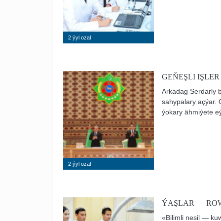
baş çykarýan ýaş n
özgertmeleri üstünl
ylmyň gazananlary 
2 ýyl ozal
GEŇEŞLI IŞLE
Arkadag Serdarly b
sahypalary açýar.
ýokary ähmiýete eý
wakalaryň biri hem
üstünlikli geçirilm
Arkadagymyzyň baş
bize hem nesip etd
2 ýyl ozal
ÝAŞLAR — RO
«Bilimli nesil — 