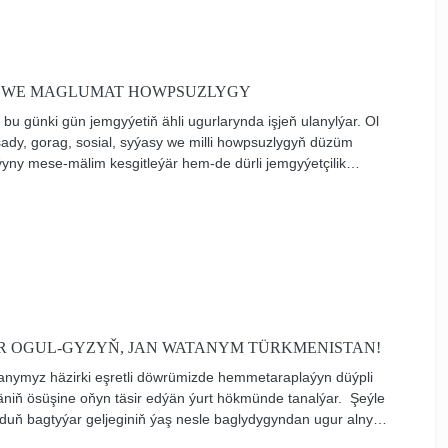
 WE MAGLUMAT HOWPSUZLYGY
u günki gün jemgyýetiň ähli ugurlarynda işjeň ulanylýar. Ol
sady, gorag, sosial, syýasy we milli howpsuzlygyň düzüm
ýyny mese-mälim kesgitleýär hem-de dürli jemgyýetçilik
ygyna täsir edýär. Beýleki tarapdan, maglumat howpsuzlygy
şdak bölegi, ähmiýeti we alamaty hökmünde çykyş edýär.
 OGUL-GYZYŇ, JAN WATANYM TÜRKMENISTAN!
anymyz häzirki eşretli döwrümizde hemmetaraplaýyn düýpli
niň ösüşine oňyn täsir edýän ýurt hökmünde tanalýar. Şeýle
uň bagtyýar geljeginiň ýaş nesle baglydygyndan ugur alnyp,
edijilikli, häzirki zaman ylmy-tehniki ösüşiniň gazananlaryndan