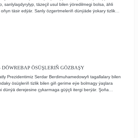
 sanlylaşdyrylyp, täzeçil usul bilen ýöredilmegi bolsa, ähli
 oňyn täsir edýär. Sanly özgertmeleriň dünýäde ýokary tizlik
ründe milli ykdysadyýetimize sanly ulgamy ornaşdyrmak,
ny döretmek, işewürlige we maglumat-aragatnaşyk
ň soňky gazananlaryna esaslanýan ykdysadyýeti kemala
ulmasyz wezipeler bolup durýar.
— DÖWREBAP ÖSÜŞLERIŇ GÖZBAŞY
ly Prezidentimiz Serdar Berdimuhamedowyň tagallalary bilen
daky ösüşleriň tizlik bilen giň gerime eýe bolmagy ýaşlara
lini dünýä derejesine çykarmaga güýçli itergi berýär. Şoňa
lim edaralarynda okatmagyň innowasion usulyndan giňden
olsa talyp ýaşlaryň ýokary hilli bilim almagyna, ylmy-barlag
ne, täze tehnologiýalardan gowy baş çykarýan ökde
 ýetişmegine ýardam edýär.