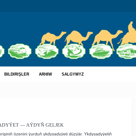
BILDIRIŞLER
ARHIW
SALGYMYZ
ADYÝET — AÝDYŇ GELJEK
rişiniň özenini ýurduň ykdysadyýeti düzýär. Ykdysadyýetiň