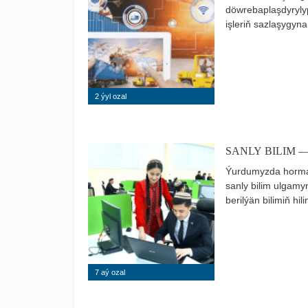
döwrebaplaşdyrylyp,
işleriň sazlaşygyna
bilen ýaýraýan döw
elektron senagaty
tehnologiýalaryny
getirmek gaýragoý
2 ýyl ozal
SANLY BILIM 
Ýurdumyzda hormat
sanly bilim ulgamyn
berilýän bilimiň hi
laýyklykda ähli bi
peýdalanylýar. Bu b
işlerini geçirmegi
hünärmenler bolup
7 aý ozal