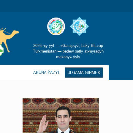
2026-njy ýyl — «Garaşsyz, baky Bitarap
Türkmenistan — bedew batly at-myradyň
mekany» ýyly
ABUNA ÝAZYL
ULGAMA GIRMEK