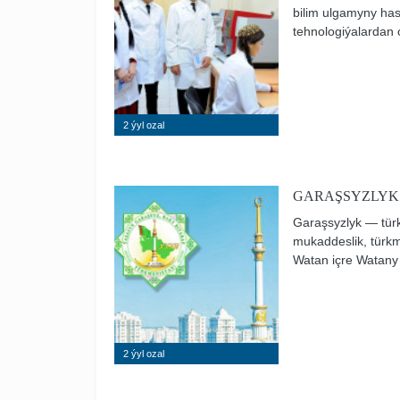
bilim ulgamyny has
tehnologiýalardan 
ugrunda uly möçberl
2 ýyl ozal
GARAŞSYZLYK
Garaşsyzlyk — tür
mukaddeslik, türk
Watan içre Watany 
agzybirligiň nyşan
pederlerden dowam
sowulmajak bahary
2 ýyl ozal