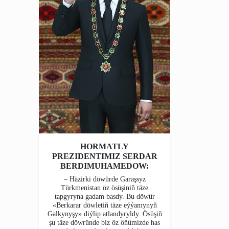
HORMATLY
PREZIDENTIMIZ SERDAR
BERDIMUHAMEDOW:
– Häzirki döwürde Garaşsyz
Türkmenistan öz ösüşiniň täze
tapgyryna gadam basdy. Bu döwür
«Berkarar döwletiň täze eýýamynyň
Galkynyşy» diýlip atlandyryldy. Ösüşiň
şu täze döwründe biz öz öňümizde has