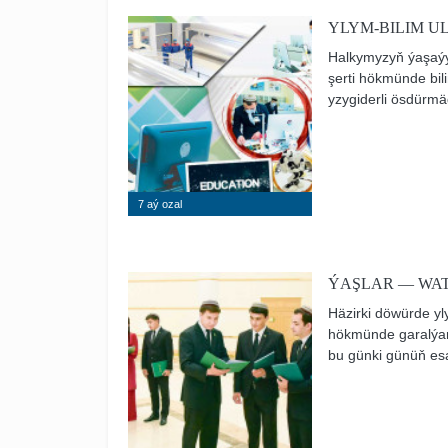
YLYM-BILIM 
Halkymyzyň ýaşaý
şerti hökmünde bi
yzygiderli ösdürmä
ösýän, ykdysady, m
çykarmak üçin aýra
hem-de innowasiýa
berilýär.
7 aý ozal
ÝAŞLAR — WA
Häzirki döwürde yl
hökmünde garalýar.
bu günki günüň esa
bolmagy ösüşiň täz
Serdarly bagtyýar ý
hünärmenleriň ylym