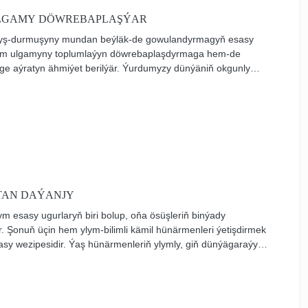
ULGAMY DÖWREBAPLAŞÝAR
yş-durmuşyny mundan beýläk-de gowulandyrmagyň esasy
lim ulgamyny toplumlaýyn döwrebaplaşdyrmaga hem-de
ge aýratyn ähmiýet berilýär. Ýurdumyzy dünýäniň okgunly
edeni giňişlikde bäsdeşlige ukyply döwletleriň hataryna
tyn tagalla edilýär. Türkmenistanda ylmy-tehniki ösüşden
lardan oňat baş çykarýan hünärmenleri taýýarlamaga uly üns
TAN DAÝANJY
ym esasy ugurlaryň biri bolup, oňa ösüşleriň binýady
 Şonuň üçin hem ylym-bilimli kämil hünärmenleri ýetişdirmek
sy wezipesidir. Ýaş hünärmenleriň ylymly, giň dünýägaraýyşly
e mümkinçiliklerini kemala getirýär. Şoňa görä-de Arkadag
aşlar ýylymyzda ylym-bilime uly üns berilýär, ýaş
ly bolmagy üçin ähli mümkinçilikler döredilýär.