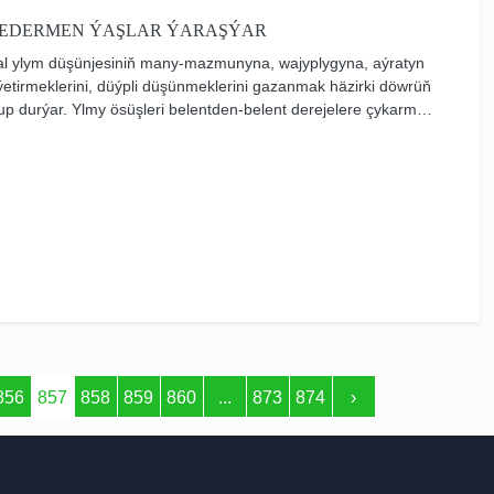
 EDERMEN ÝAŞLAR ÝARAŞÝAR
 ylym düşünjesiniň many-mazmunyna, wajyplygyna, aýratyn
etirmeklerini, düýpli düşünmeklerini gazanmak häzirki döwrüň
up durýar. Ylmy ösüşleri belentden-belent derejelere çykarmak
ynyň dünýä ýurtlary bilen bu pudaga dahylly bolan ugurlar
itmegi Garaşsyz baky Bitarap döwletimizde häzirki durmuşy
üçin örän wajypdyr.
856
857
858
859
860
...
873
874
›