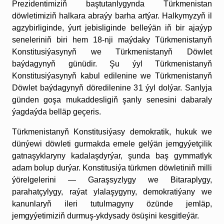
Prezidentimiziň baştutanlygynda Türkmenistan
döwletimiziň halkara abraýy barha artýar. Halkymyzyň il
agzybirliginde, ýurt jebisliginde belleýän iň bir ajaýyp
seneleriniň biri hem 18-nji maýdaky Türkmenistanyň
Konstitusiýasynyň we Türkmenistanyň Döwlet
baýdagynyň günüdir. Şu ýyl Türkmenistanyň
Konstitusiýasynyň kabul edilenine we Türkmenistanyň
Döwlet baýdagynyň döredilenine 3
1
ýyl dolýar. Sanlyja
günden goşa mukaddesligiň şanly senesini dabaraly
ýagdaýda belläp geçeris.
Türkmenistanyň Konstitusiýasy demokratik, hukuk we
dünýewi döwleti gurmakda emele gelýän jemgyýetçilik
gatnaşyklaryny kadalaşdyrýar, şunda baş gymmatlyk
adam bolup durýar. Konstitusiýa türkmen döwletiniň milli
ýörelgelerini — Garaşsyzlygy we Bitaraplygy,
parahatçylygy, raýat ylalaşygyny, demokratiýany we
kanunlaryň ileri tutulmagyny özünde jemläp,
jemgyýetimiziň durmuş-ykdysady ösüşini kesgitleýär.