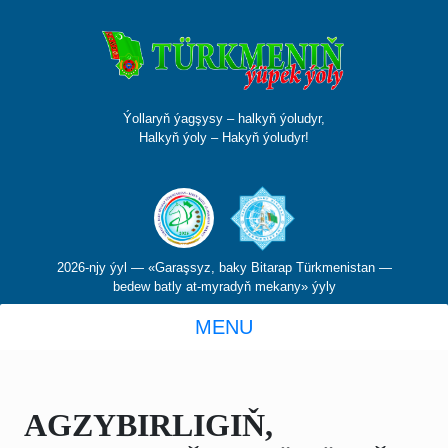
Ýollaryň ýagşysy – halkyň ýoludyr,
Halkyň ýoly – Hakyň ýoludyr!
2026-njy ýyl — «Garaşsyz, baky Bitarap Türkmenistan —
bedew batly at-myradyň mekany» ýyly
MENU
AGZYBIRLIGIŇ,