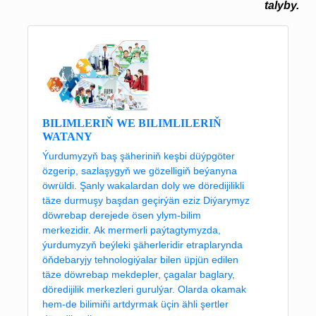
talyby.
BILIMLERIŇ WE BILIMLILERIŇ
WATANY
Ýurdumyzyň baş şäheriniň keşbi düýpgöter
özgerip, sazlaşygyň we gözelligiň beýanyna
öwrüldi. Şanly wakalardan doly we döredijilikli
täze durmuşy başdan geçirýän eziz Diýarymyz
döwrebap derejede ösen ylym-bilim
merkezidir. Ak mermerli paýtagtymyzda,
ýurdumyzyň beýleki şäherleridir etraplarynda
öňdebaryjy tehnologiýalar bilen üpjün edilen
täze döwrebap mekdepler, çagalar baglary,
döredijilik merkezleri gurulýar. Olarda okamak
hem-de bilimiňi artdyrmak üçin ähli şertler