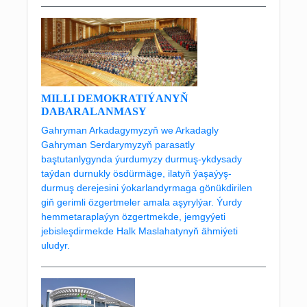
MILLI DEMOKRATIÝANYŇ
DABARALANMASY
Gahryman Arkadagymyzyň we Arkadagly
Gahryman Serdarymyzyň parasatly
baştutanlygynda ýurdumyzy durmuş-ykdysady
taýdan durnukly ösdürmäge, ilatyň ýaşaýyş-
durmuş derejesini ýokarlandyrmaga gönükdirilen
giň gerimli özgertmeler amala aşyrylýar. Ýurdy
hemmetaraplaýyn özgertmekde, jemgyýeti
jebisleşdirmekde Halk Maslahatynyň ähmiýeti
uludyr.