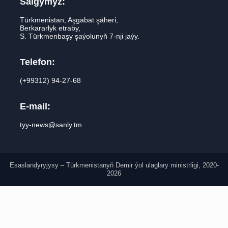
Salgymyz:
Türkmenistan, Aşgabat şäheri,
Berkararlyk etraby,
S. Türkmenbaşy şaýolunyň 7-nji jaýy.
Telefon:
(+99312) 94-27-68
E-mail:
tyy-news@sanly.tm
Esaslandyryjysy – Türkmenistanyň Demir ýol ulaglary ministrligi, 2020-
2026