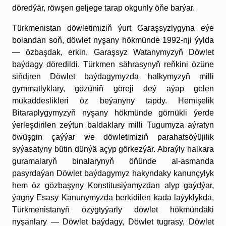
döredýär, röwşen geljege tarap okgunly öňe barýar.
Türkmenistan döwletimiziň ýurt Garaşsyzlygyna eýe
bolandan soň, döwlet nyşany hökmünde 1992-nji ýylda
— özbaşdak, erkin, Garaşsyz Watanymyzyň Döwlet
baýdagy döredildi. Türkmen sährasynyň reňkini özüne
siňdiren Döwlet baýdagymyzda halkymyzyň milli
gymmatlyklary, gözüniň göreji deý aýap gelen
mukaddeslikleri öz beýanyny tapdy. Hemişelik
Bitaraplygymyzyň nyşany hökmünde görnükli ýerde
ýerleşdirilen zeýtun baldaklary milli Tugumyza aýratyn
öwüşgin çaýýar we döwletimiziň parahatsöýüjilik
syýasatyny bütin dünýä açyp görkezýär. Abraýly halkara
guramalaryň binalarynyň öňünde al-asmanda
pasyrdaýan Döwlet baýdagymyz hakyndaky kanunçylyk
hem öz gözbaşyny Konstitusiýamyzdan alyp gaýdýar,
ýagny Esasy Kanunymyzda berkidilen kada laýyklykda,
Türkmenistanyň özygtyýarly döwlet hökmündäki
nyşanlary — Döwlet baýdagy, Döwlet tugrasy, Döwlet