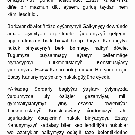
diňe bir mazmun däl, eýsem, gurluş taýdan hem
kämilleşdirildi.
Berkarar döwletiň täze eýýamynyň Galkynyşy döwründe
amala aşyrylýan özgertmeler ýurdumyzyň geljegini
üpjün etmekde berk binýat bolup durýar. Kanunçylyk
hukuk binýadynyň berk bolmagy, halkyň döwlet
Tugumyza buýsanmagy aýratyn bellenmäge
mynasypdyr. Türkmenistanyň Konstitusiýasy
ýurdumyzda Esasy Kanun bolup durýar. Hut şonuň üçin
Esasy Kanunymyz ýokary hukuk güýjüne eýedir.
«Arkadag Serdarly bagtyýar ýaşlar» ýylymyzda
ýurdumyzda uly ösüşler gazanylýar, milli
gymmatlyklarymyz ylmy esasda öwrenilýär.
Türkmenistanyň Konstitusiýasy ýurdumyzyň ähli
ugurlardaky ösüşleriniň hukuk binýadydyr. Esasy
Kanunymyzyň kadalary bilen kepillendirilýän hukuklar
we azatlyklar halkymyzy ösüşiň täze belentliklerine