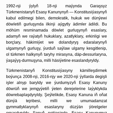
1992-nji ýylyň 18-nji maýynda Garaşsyz
Türkmenistanyň Esasy Kanunynyň — Konstitusiýasynyň
kabul edilmegi bilen, demokratik, hukuk we dünýewi
döwletiň gurluşynda ilkinji aýgytly ädimler ädildi. Bu
möhüm resminamada döwlet gurluşynyň esaslary,
adamyň we raýatyň hukuklary, azatlyklary, erkinligi we
borçlary, häkimiýet we dolandyryş edaralarynyň
ulgamynyň gurluşy, ýurduň saýlaw ulgamy kesgitlenip,
ol türkmen halkynyň taryhy mirasyna, däp-dessurlaryna,
ýaşaýyş-durmuşyna, milli häsiýetine esaslandyryldy.
Türkmenistanyň Konstitusiýasyny kämilleşdirmek
boýunça 2008-nji, 2016-njy we 2020-nji ýyllarda degişli
işler alnyp baryldy we ýurdumyzyň Esasy Kanuny
döwrüň we jemgyýetiň ýeten derejelerine laýyklykda
döwrebaplaşdyryldy. Şeýlelikde, Esasy Kanuna iň oňat
dünýä tejribesi, milli we umumadamzat
gymmatlyklarynyň esaslaryny düzýän ýörelgeler
ornaşdyryldy. Şonuň netijesinde, Esasy Kanunymyz