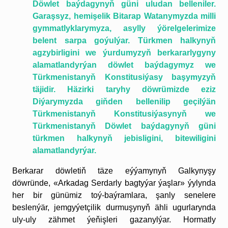
Döwlet baýdagynyň güni uludan belleniler.
Garaşsyz, hemişelik Bitarap Watanymyzda milli
gymmatlyklarymyza, asylly ýörelgelerimize
belent sarpa goýulýar. Türkmen halkynyň
agzybirligini we ýurdumyzyň berkararlygyny
alamatlandyrýan döwlet baýdagymyz we
Türkmenistanyň Konstitusiýasy başymyzyň
täjidir. Häzirki taryhy döwrümizde eziz
Diýarymyzda giňden bellenilip geçilýän
Türkmenistanyň Konstitusiýasynyň we
Türkmenistanyň Döwlet baýdagynyň güni
türkmen halkynyň jebisligini, bitewiligini
alamatlandyrýar.
Berkarar döwletiň täze eýýamynyň Galkynyşy
döwründe, «Arkadag Serdarly bagtyýar ýaşlar» ýylynda
her bir günümiz toý-baýramlara, şanly senelere
beslenýär, jemgyýetçilik durmuşynyň ähli ugurlarynda
uly-uly zähmet ýeňişleri gazanylýar. Hormatly