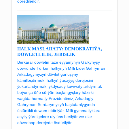
döredilendir.
HALK MASLAHATY: DEMOKRATIÝA,
DÖWLETLILIK, JEBISLIK
Berkarar döwletiň täze eýýamynyň Galkynyşy
döwründe Türken halkynyň Milli Lidei Gahryman
Arkadagymyzyň döwlet gurluşyny
kämilleşdirmek, halkyň ýaşaýyş derejesini
ýokarlandyrmak, ykdysady kuwwaty artdyrmak
boýunça öňe sürýän başlangyçlary häzirki
wagtda hormatly Prezidentimiz, Arkadagly
Gahryman Serdarymyzyň baştutanlygynda
üstünlikli dowam etdirilýär. Milli gymmatlyklara,
asylly ýörelgelere uly üns berilýär we olar
döwrebap derejede ösdürilýär.