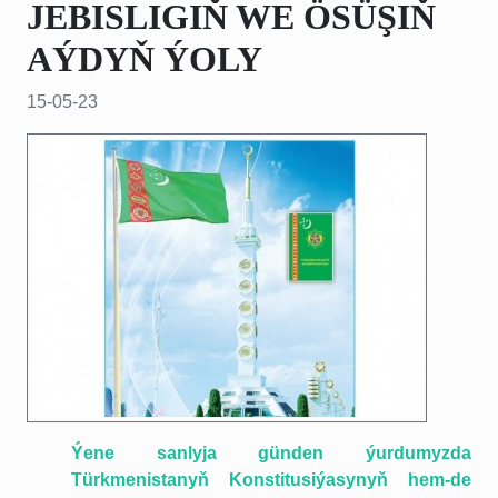
JEBISLIGIŇ WE ÖSÜŞIŇ
AÝDYŇ ÝOLY
15-05-23
Ýene sanlyja günden ýurdumyzda
Türkmenistanyň Konstitusiýasynyň hem-de