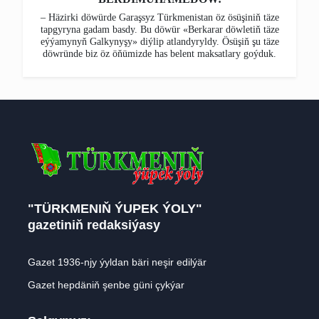
– Häzirki döwürde Garaşsyz Türkmenistan öz ösüşiniň täze
tapgyryna gadam basdy. Bu döwür «Berkarar döwletiň täze
eýýamynyň Galkynyşy» diýlip atlandyryldy. Ösüşiň şu täze
döwründe biz öz öňümizde has belent maksatlary goýduk.
"TÜRKMENIŇ ÝUPEK ÝOLY"
gazetiniň redaksiýasy
Gazet 1936-njy ýyldan bäri neşir edilýär
Gazet hepdäniň şenbe güni çykýar