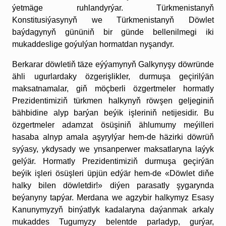
ýetmäge ruhlandyrýar. Türkmenistanyň
Konstitusiýasynyň we Türkmenistanyň Döwlet
baýdagynyň gününiň bir günde bellenilmegi iki
mukaddeslige goýulýan hormatdan nyşandyr.
Berkarar döwletiň täze eýýamynyň Galkynyşy döwründe
ähli ugurlardaky özgerişlikler, durmuşa geçirilýän
maksatnamalar, giň möçberli özgertmeler hormatly
Prezidentimiziň türkmen halkynyň röwşen geljeginiň
bähbidine alyp barýan beýik işleriniň netijesidir. Bu
özgertmeler adamzat ösüşiniň ählumumy meýilleri
hasaba alnyp amala aşyrylýar hem-de häzirki döwrüň
syýasy, ykdysady we ynsanperwer maksatlaryna laýyk
gelýär. Hormatly Prezidentimiziň durmuşa geçirýän
beýik işleri ösüşleri üpjün edýär hem-de «Döwlet diňe
halky bilen döwletdir!» diýen parasatly şygarynda
beýanyny tapýar. Merdana we agzybir halkymyz Esasy
Kanunymyzyň binýatlyk kadalaryna daýanmak arkaly
mukaddes Tugumyzy belentde parladyp, gurýar,