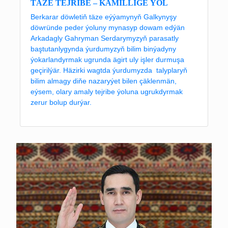
TÄZE TEJRIBE – KÄMILLIGE ÝOL
Berkarar döwletiň täze eýýamynyň Galkynyşy
döwründe peder ýoluny mynasyp dowam edýän
Arkadagly Gahryman Serdarymyzyň parasatly
baştutanlygynda ýurdumyzyň bilim binýadyny
ýokarlandyrmak ugrunda ägirt uly işler durmuşa
geçirilýär. Häzirki wagtda ýurdumyzda talyplaryň
bilim almagy diňe nazaryýet bilen çäklenmän,
eýsem, olary amaly tejribe ýoluna ugrukdyrmak
zerur bolup durýar.