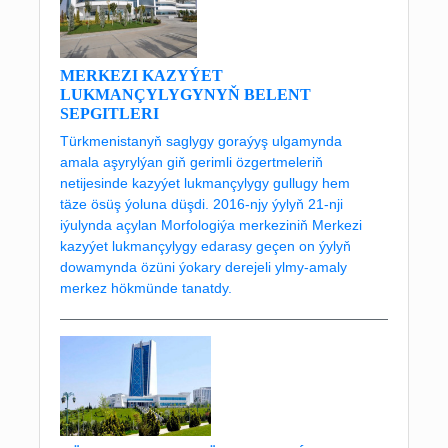
MERKEZI KAZYÝET
LUKMANÇYLYGYNYŇ BELENT
SEPGITLERI
Türkmenistanyň saglygy goraýyş ulgamynda
amala aşyrylýan giň gerimli özgertmeleriň
netijesinde kazyýet lukmançylygy gullugy hem
täze ösüş ýoluna düşdi. 2016-njy ýylyň 21-nji
iýulynda açylan Morfologiýa merkeziniň Merkezi
kazyýet lukmançylygy edarasy geçen on ýylyň
dowamynda özüni ýokary derejeli ylmy-amaly
merkez hökmünde tanatdy.