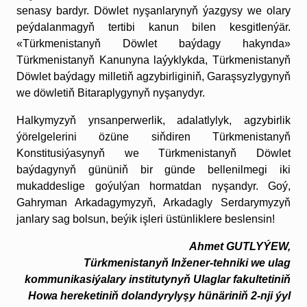
senasy bardyr. Döwlet nyşanlarynyň ýazgysy we olary
peýdalanmagyň tertibi kanun bilen kesgitlenýär.
«Türkmenistanyň Döwlet baýdagy hakynda»
Türkmenistanyň Kanunyna laýyklykda, Türkmenistanyň
Döwlet baýdagy milletiň agzybirliginiň, Garaşsyzlygynyň
we döwletiň Bitaraplygynyň nyşanydyr.
Halkymyzyň ynsanperwerlik, adalatlylyk, agzybirlik
ýörelgelerini özüne siňdiren Türkmenistanyň
Konstitusiýasynyň we Türkmenistanyň Döwlet
baýdagynyň gününiň bir günde bellenilmegi iki
mukaddeslige goýulýan hormatdan nyşandyr. Goý,
Gahryman Arkadagymyzyň, Arkadagly Serdarymyzyň
janlary sag bolsun, beýik işleri üstünliklere beslensin!
Ahmet GUTLYÝEW,
Türkmenistanyň Inžener-tehniki we ulag
kommunikasiýalary institutynyň Ulaglar fakultetiniň
Howa hereketiniň dolandyrylyşy hünäriniň 2-nji ýyl