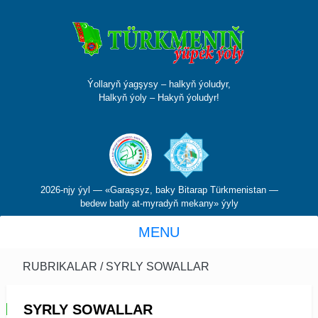
Ýollaryň ýagşysy – halkyň ýoludyr,
Halkyň ýoly – Hakyň ýoludyr!
2026-njy ýyl — «Garaşsyz, baky Bitarap Türkmenistan —
bedew batly at-myradyň mekany» ýyly
MENU
RUBRIKALAR
/ SYRLY SOWALLAR
SYRLY SOWALLAR