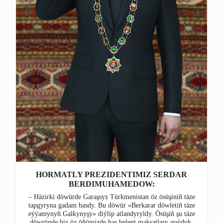
HORMATLY PREZIDENTIMIZ SERDAR
BERDIMUHAMEDOW:
– Häzirki döwürde Garaşsyz Türkmenistan öz ösüşiniň täze
tapgyryna gadam basdy. Bu döwür «Berkarar döwletiň täze
eýýamynyň Galkynyşy» diýlip atlandyryldy. Ösüşiň şu täze
döwründe biz öz öňümizde has belent maksatlary goýduk.