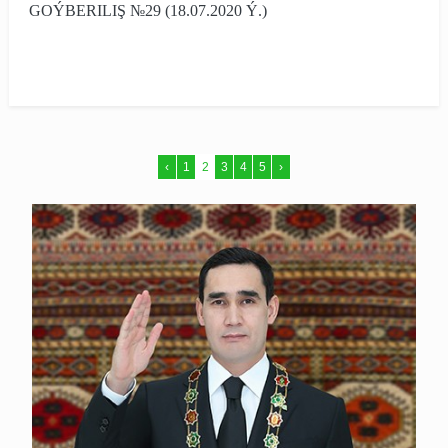
GOÝBERILIŞ №29 (18.07.2020 Ý.)
‹
1
2
3
4
5
›