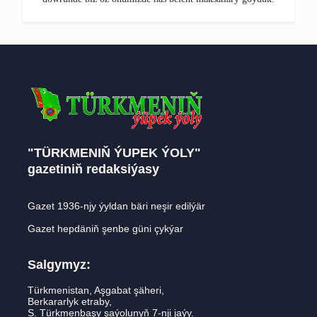
"TÜRKMENIŇ ÝUPEK ÝOLY"
gazetiniň redaksiýasy
Gazet 1936-njy ýyldan bäri neşir edilýär
Gazet hepdäniň şenbe güni çykýar
Salgymyz:
Türkmenistan, Aşgabat şäheri,
Berkararlyk etraby,
S. Türkmenbaşy şaýolunyň 7-nji jaýy.