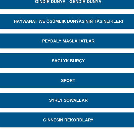
GIŇDIR DÜNÝÄ - GEŇDIR DÜNÝÄ
HAÝWANAT WE ÖSÜMLIK DÜNÝÄSINIŇ TÄSINLIKLERI
PEÝDALY MASLAHATLAR
SAGLYK BURÇY
SPORT
SYRLY SOWALLAR
GINNESIŇ REKORDLARY