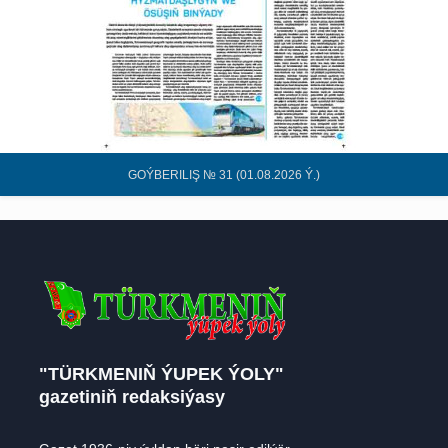
GOÝBERILIŞ № 31 (01.08.2026 Ý.)
"TÜRKMENIŇ ÝUPEK ÝOLY"
gazetiniň redaksiýasy