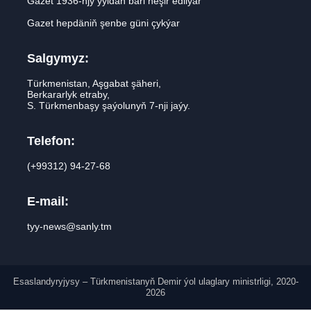
Gazet 1936-njy ýyldan bäri neşir edilýär
Gazet hepdäniň şenbe güni çykýar
Salgymyz:
Türkmenistan, Aşgabat şäheri,
Berkararlyk etraby,
S. Türkmenbaşy şaýolunyň 7-nji jaýy.
Telefon:
(+99312) 94-27-68
E-mail:
tyy-news@sanly.tm
Esaslandyryjysy – Türkmenistanyň Demir ýol ulaglary ministrligi, 2020-
2026