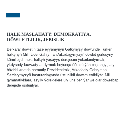
HALK MASLAHATY: DEMOKRATIÝA,
DÖWLETLILIK, JEBISLIK
Berkarar döwletiň täze eýýamynyň Galkynyşy döwründe Türken
halkynyň Milli Lidei Gahryman Arkadagymyzyň döwlet gurluşyny
kämilleşdirmek, halkyň ýaşaýyş derejesini ýokarlandyrmak,
ykdysady kuwwaty artdyrmak boýunça öňe sürýän başlangyçlary
häzirki wagtda hormatly Prezidentimiz, Arkadagly Gahryman
Serdarymyzyň baştutanlygynda üstünlikli dowam etdirilýär. Milli
gymmatlyklara, asylly ýörelgelere uly üns berilýär we olar döwrebap
derejede ösdürilýär.