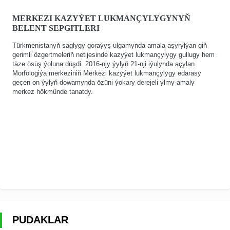
MERKEZI KAZYÝET LUKMANÇYLYGYNYŇ
BELENT SEPGITLERI
Türkmenistanyň saglygy goraýyş ulgamynda amala aşyrylýan giň
gerimli özgertmeleriň netijesinde kazyýet lukmançylygy gullugy hem
täze ösüş ýoluna düşdi. 2016-njy ýylyň 21-nji iýulynda açylan
Morfologiýa merkeziniň Merkezi kazyýet lukmançylygy edarasy
geçen on ýylyň dowamynda özüni ýokary derejeli ylmy-amaly
merkez hökmünde tanatdy.
PUDAKLAR