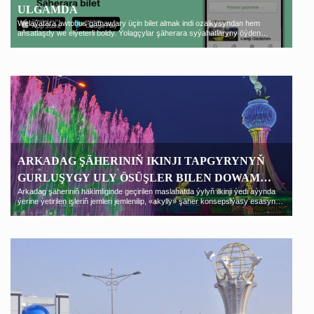
ULGAMDA
Welaýatara awtobus gatnawlary üçin bilet almak indi ozalkysyndan hem
aňsatlaşdy we elýeterli boldy. Ýolagçylar şäherara syýahatlaryny öýden
çykmazdan, birnäçe minutda meýilleşdirip bilýärler. Bu täze ulgam adaty
kassalarda nobatda durmak aladasyny doly aradan aýyrýar.
ARKADAG ŞÄHERINIŇ IKINJI TAPGYRYNYŇ
GURLUŞYGY ULY ÖSÜŞLER BILEN DOWAM
Arkadag şäheriniň häkimliginde geçirilen maslahatda ýylyň ilkinji ýedi aýynda
ETDIRILÝÄR
ýerine ýetirilen işleriň jemleri jemlenilip, «akylly» şäher konsepsiýasy esasynda
bina edilýän Arkadag şäheriniň ikinji tapgyrynyň gurluşygynyň ýokary depginler
bilen dowam edýändigi bellenildi.