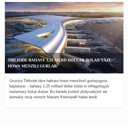
TBILISIDE BAHASY 1,25 MLRD DOLLAR BOLAN TÄZE
HOWA MENZILI GURLAR
Gruziýa Tbiliside täze halkara howa menziliniň gurluşygyna
başlanýar – bahasy 1,25 milliard dollar bolan iri infragurluşyk
taslamasy bolup durýar. Bu barada ýurduň ykdysadyýet we
durnukly ösüş ministri Mariam Kwrivişwili habar berdi.