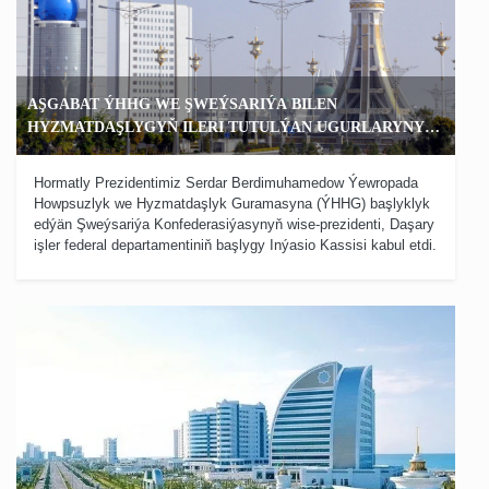
AŞGABAT ÝHHG WE ŞWEÝSARIÝA BILEN
HYZMATDAŞLYGYŇ ILERI TUTULÝAN UGURLARYNY
KESGITLEDI
Hormatly Prezidentimiz Serdar Berdimuhamedow Ýewropada
Howpsuzlyk we Hyzmatdaşlyk Guramasyna (ÝHHG) başlyklyk
edýän Şweýsariýa Konfederasiýasynyň wise-prezidenti, Daşary
işler federal departamentiniň başlygy Inýasio Kassisi kabul etdi.