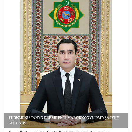
Arkadagymyz toparyň agzalarynyň öňde boljak halkara ýaryşlarda
şowly çykyş etmegine ak pata berdi. Bu bolsa atçylyk sportuna
ykbalyny baglan ýaşlary täze belentliklere, beýik ýeňişlere ruhlandyrdy.
TÜRKMENISTANYŇ PREZIDENTI MAROKKONYŇ PATYŞASYNY
GUTLADY