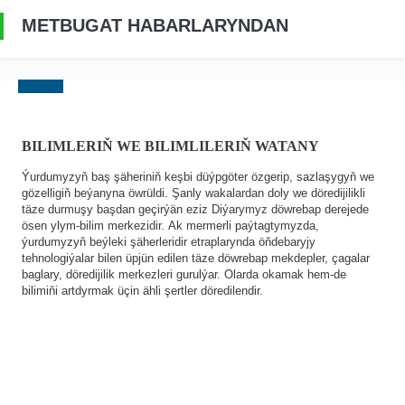
METBUGAT HABARLARYNDAN
BILIMLERIŇ WE BILIMLILERIŇ WATANY
Ýurdumyzyň baş şäheriniň keşbi düýpgöter özgerip, sazlaşygyň we
gözelligiň beýanyna öwrüldi. Şanly wakalardan doly we döredijilikli
täze durmuşy başdan geçirýän eziz Diýarymyz döwrebap derejede
ösen ylym-bilim merkezidir. Ak mermerli paýtagtymyzda,
ýurdumyzyň beýleki şäherleridir etraplarynda öňdebaryjy
tehnologiýalar bilen üpjün edilen täze döwrebap mekdepler, çagalar
baglary, döredijilik merkezleri gurulýar. Olarda okamak hem-de
bilimiňi artdyrmak üçin ähli şertler döredilendir.