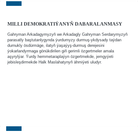
MILLI DEMOKRATIÝANYŇ DABARALANMASY
Gahryman Arkadagymyzyň we Arkadagly Gahryman Serdarymyzyň
parasatly baştutanlygynda ýurdumyzy durmuş-ykdysady taýdan
durnukly ösdürmäge, ilatyň ýaşaýyş-durmuş derejesini
ýokarlandyrmaga gönükdirilen giň gerimli özgertmeler amala
aşyrylýar. Ýurdy hemmetaraplaýyn özgertmekde, jemgyýeti
jebisleşdirmekde Halk Maslahatynyň ähmiýeti uludyr.