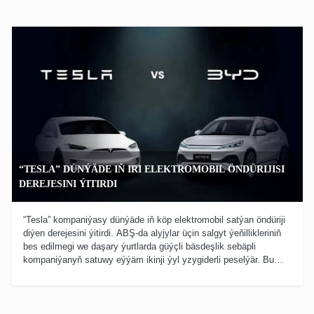
Samarkant şäherinde geçirilen Aziýa ösüş bankynyň Dolandyryjylar Geňeşiniň
59-njy mejlisinde beýan edildi. Bu barada Özbegistanyň Prezidentiniň resmi
metbugat gullugy habar berdi.
“TESLA” DÜNÝÄDE IŇ IRI ELEKTROMOBIL ÖNDÜRIJISI
DEREJESINI ÝITIRDI
“Tesla” kompaniýasy dünýäde iň köp elektromobil satýan öndüriji
diýen derejesini ýitirdi. ABŞ-da alyjylar üçin salgyt ýeňillikleriniň
bes edilmegi we daşary ýurtlarda güýçli bäsdeşlik sebäpli
kompaniýanyň satuwy eýýäm ikinji ýyl yzygiderli peselýär. Bu
barada “Associated Press” agentligi habar berýär.