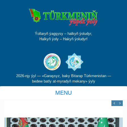
Ýollaryň ýagşysy – halkyň ýoludyr,
Halkyň ýoly – Hakyň ýoludyr!
2026-njy ýyl — «Garaşsyz, baky Bitarap Türkmenistan —
bedew batly at-myradyň mekany» ýyly
MENU