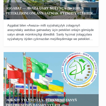
AŞGABAT — AWAZA UGRY BOÝUNÇA AWTOBUS
PETEKLERINI ONLAÝN SATMAK HYZMATY ELÝETERLI
BOLDY
Aşgabat bilen «Awaza» milli syýahatçylyk zolagynyň
arasyndaky awtobus gatnawlary üçin petekleri onlaýn görnüşde
satyn almak mümkinçiligi döredildi. Sanly hyzmat ýolagçylara
syýahatyny öýden çykmazdan meýilleşdirmäge we petekleri
birnäçe minutda resmileşdirmäge şert döredýär.
2026-NJY ÝYLYŇ IÝULY: TÜRKMENISTANYŇ
PREZIDENTINIŇ DAŞARY SYÝASY