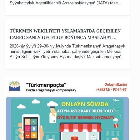
Syýahatçylyk Agentlikleriniň Assosiasiýasynyň (JATA) täze
saýlanan başlygy Ýuji Hara bilen duşuşyp, Türkmenistan bilen
Ýaponiýanyň arasynda göni howa gatnawlaryny ýola goýmagyň
meselelerini ara alyp maslahatlaşdy. Bu barada Türkmenistanyň
Ýaponiýadaky ilçihanasy habar berdi.
TÜRKMEN WEKILIÝETI YSLAMABATDA GEÇIRILEN
CAREC SANLY GEÇELGE BOÝUNÇA MASLAHAT
BERIŞ DUŞUŞYGYNA GATNAŞDY
2026-njy ýylyň 29–30-njy iýulynda Türkmenistanyň Aragatnaşyk
ministrliginiň wekiliýeti Yslamabat şäherinde geçirilen Merkezi
Aziýa Sebitleýin Ykdysady Hyzmatdaşlyk Maksatnamasynyň
(CAREC) sanly geçelge boýunça maslahat beriş duşuşygyna
gatnaşdy.