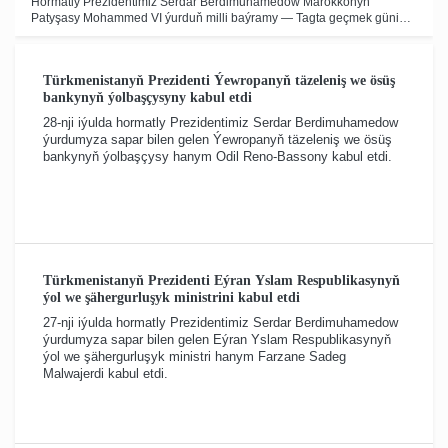
Hormatly Prezidentimiz Serdar Berdimuhamedow Marokkonyň
Patyşasy Mohammed VI ýurduň milli baýramy — Tagta geçmek güni
mynasybetli mähirli gutlaglaryny we iň gowy arzuwlaryny iberdi.
Türkmenistanyň Prezidenti Ýewropanyň täzeleniş we ösüş
bankynyň ýolbaşçysyny kabul etdi
28-nji iýulda hormatly Prezidentimiz Serdar Berdimuhamedow
ýurdumyza sapar bilen gelen Ýewropanyň täzeleniş we ösüş
bankynyň ýolbaşçysy hanym Odil Reno-Bassony kabul etdi.
Türkmenistanyň Prezidenti Eýran Yslam Respublikasynyň
ýol we şähergurluşyk ministrini kabul etdi
27-nji iýulda hormatly Prezidentimiz Serdar Berdimuhamedow
ýurdumyza sapar bilen gelen Eýran Yslam Respublikasynyň
ýol we şähergurluşyk ministri hanym Farzane Sadeg
Malwajerdi kabul etdi.