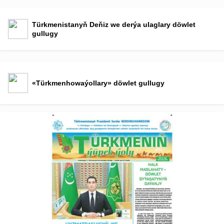
Türkmenistanyň Deňiz we derýa ulaglary döwlet
gullugy
«Türkmenhowaýollary» döwlet gullugy