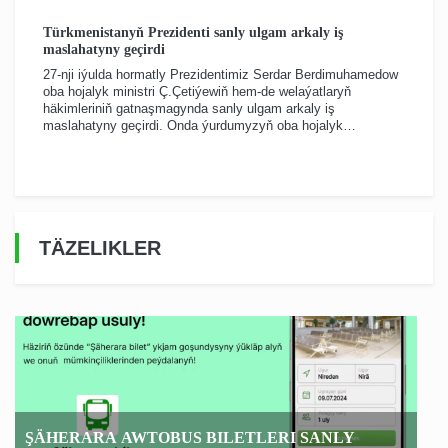
Türkmenistanyň Prezidenti sanly ulgam arkaly iş
maslahatyny geçirdi
27-nji iýulda hormatly Prezidentimiz Serdar Berdimuhamedow
oba hojalyk ministri Ç.Çetiýewiň hem-de welaýatlaryň
häkimleriniň gatnaşmagynda sanly ulgam arkaly iş
maslahatyny geçirdi. Onda ýurdumyzyň oba hojalyk
pudagynda hem-de welaýatlarda alnyp barylýan işler bilen
baglanyşykly meselelere garaldy.
TÄZELIKLER
ŞÄHERARA AWTOBUS BILETLERI SANLY