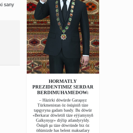
ki sany
HORMATLY
PREZIDENTIMIZ SERDAR
BERDIMUHAMEDOW:
– Häzirki döwürde Garaşsyz
Türkmenistan öz ösüşiniň täze
tapgyryna gadam basdy. Bu döwür
«Berkarar döwletiň täze eýýamynyň
Galkynyşy» diýlip atlandyryldy.
Ösüşiň şu täze döwründe biz öz
öňümizde has belent maksatlary