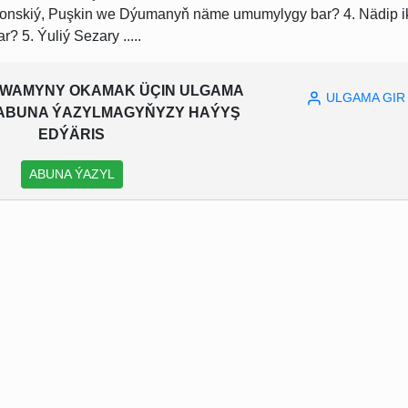
edonskiý, Puşkin we Dýumanyň näme umumylygy bar? 4. Nädip i
? 5. Ýuliý Sezary .....
WAMYNY OKAMAK ÜÇIN ULGAMA
ULGAMA GIR
A ABUNA ÝAZYLMAGYŇYZY HAÝYŞ
EDÝÄRIS
ABUNA ÝAZYL