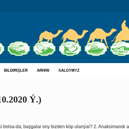
BILDIRIŞLER
ARHIW
SALGYMYZ
.2020 Ý.)
ňki bolsa-da, başgalar ony bizden köp ulanýar? 2. Anaksimandr a