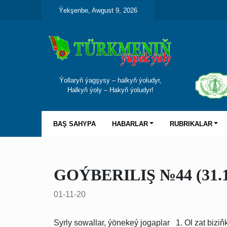
Ýekşenbe, Awgust 9, 2026
Ýollaryň ýagşysy – halkyň ýoludyr,
Halkyň ýoly – Hakyň ýoludyr!
BAŞ SAHYPA
HABARLAR
RUBRIKALAR
GOÝBERILIŞ №44 (31.10
01-11-20
Syrly sowallar, ýönekeý jogaplar 1. Ol zat bizi