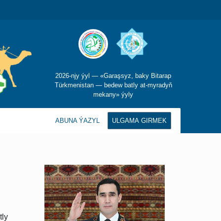
2026-njy ýyl — «Garaşsyz, baky Bitarap
Türkmenistan — bedew batly at-myradyň
mekany» ýyly
ABUNA ÝAZYL
ULGAMA GIRMEK
tly