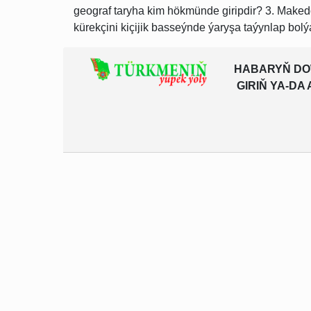
geograf taryha kim hökmünde giripdir? 3. Mak
kürekçini kiçijik basseýnde ýaryşa taýynlap bolýar
HABARYŇ DO
GIRIŇ YA-D