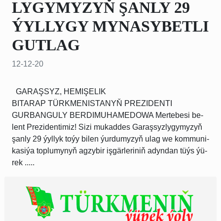
LY­GY­MY­ZYŇ ŞAN­LY 29
ÝYL­LYGY MYNASYBETLI
GUTLAG
12-12-20
GARAŞSYZ, HEMIŞELIK
BITARAP TÜRKMENISTANYŇ PREZIDENTI
GURBANGULY BERDIMUHAMEDOWA Mer­te­be­si be­
lent Pre­zi­den­ti­miz! Si­zi mu­kad­des Ga­raş­syz­ly­gy­my­zyň
şan­ly 29 ýyl­lyk to­ýy bi­len ýur­du­my­zyň ulag we kom­mu­ni­
ka­si­ýa top­lu­my­nyň ag­zy­bir iş­gär­le­ri­niň adyn­dan tüýs ýü­
rek .....