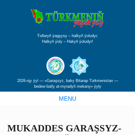
Ýollaryň ýagşysy – halkyň ýoludyr,
Halkyň ýoly – Hakyň ýoludyr!
2026-njy ýyl — «Garaşsyz, baky Bitarap Türkmenistan —
bedew batly at-myradyň mekany» ýyly
MENU
MU­KAD­DES GA­RAŞ­SYZ­