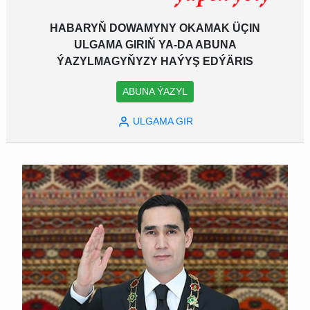
HABARYŇ DOWAMYNY OKAMAK ÜÇIN
ULGAMA GIRIŇ YA-DA ABUNA
ÝAZYLMAGYŇYZY HAÝYŞ EDÝÄRIS
ABUNA ÝAZYL
ULGAMA GIR