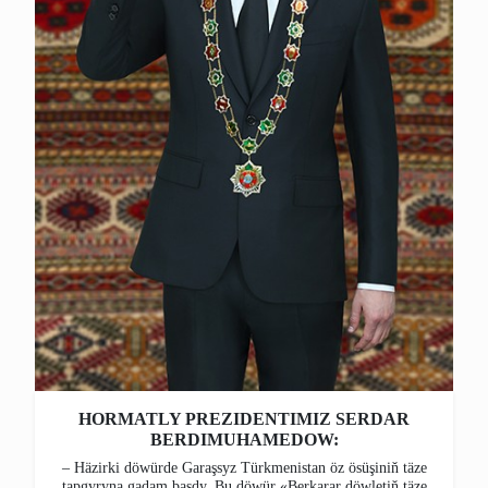
HORMATLY PREZIDENTIMIZ SERDAR
BERDIMUHAMEDOW:
– Häzirki döwürde Garaşsyz Türkmenistan öz ösüşiniň täze
tapgyryna gadam basdy. Bu döwür «Berkarar döwletiň täze