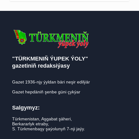
"TÜRKMENIŇ ÝUPEK ÝOLY"
gazetiniň redaksiýasy
Gazet 1936-njy ýyldan bäri neşir edilýär
Gazet hepdäniň şenbe güni çykýar
Salgymyz:
Türkmenistan, Aşgabat şäheri,
Berkararlyk etraby,
S. Türkmenbaşy şaýolunyň 7-nji jaýy.