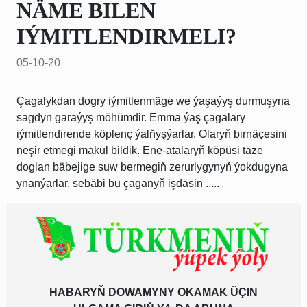
NÄME BILEN
IÝMITLENDIRMELI?
05-10-20
Çagalykdan dogry iýmitlenmäge we ýaşaýyş durmuşyna
sagdyn garaýyş möhümdir. Emma ýaş çagalary
iýmitlendirende köplenç ýalňyşýarlar. Olaryň birnäçesini
neşir etmegi makul bildik. Ene-atalaryň köpüsi täze
doglan bäbejige suw bermegiň zerurlygynyň ýokdugyna
ynanýarlar, sebäbi bu çaganyň işdäsin .....
HABARYŇ DOWAMYNY OKAMAK ÜÇIN