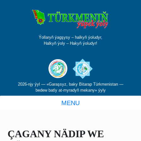
Ýollaryň ýagşysy – halkyň ýoludyr,
Halkyň ýoly – Hakyň ýoludyr!
2026-njy ýyl — «Garaşsyz, baky Bitarap Türkmenistan —
bedew batly at-myradyň mekany» ýyly
MENU
ÇAGANY NÄDIP WE