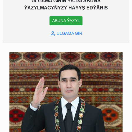
ULGAMA GIRIŇ YA-DA ABUNA
ÝAZYLMAGYŇYZY HAÝYŞ EDÝÄRIS
ABUNA ÝAZYL
ULGAMA GIR