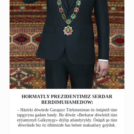
HORMATLY PREZIDENTIMIZ SERDAR
BERDIMUHAMEDOW:
– Häzirki döwürde Garaşsyz Türkmenistan öz ösüşiniň täze
tapgyryna gadam basdy. Bu döwür «Berkarar döwletiň täze
eýýamynyň Galkynyşy» diýlip atlandyryldy. Ösüşiň şu täze
döwründe biz öz öňümizde has belent maksatlary goýduk.