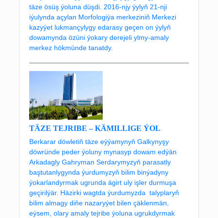
täze ösüş ýoluna düşdi. 2016-njy ýylyň 21-nji
iýulynda açylan Morfologiýa merkeziniň Merkezi
kazyýet lukmançylygy edarasy geçen on ýylyň
dowamynda özüni ýokary derejeli ylmy-amaly
merkez hökmünde tanatdy.
TÄZE TEJRIBE – KÄMILLIGE ÝOL
Berkarar döwletiň täze eýýamynyň Galkynyşy
döwründe peder ýoluny mynasyp dowam edýän
Arkadagly Gahryman Serdarymyzyň parasatly
baştutanlygynda ýurdumyzyň bilim binýadyny
ýokarlandyrmak ugrunda ägirt uly işler durmuşa
geçirilýär. Häzirki wagtda ýurdumyzda talyplaryň
bilim almagy diňe nazaryýet bilen çäklenmän,
eýsem, olary amaly tejribe ýoluna ugrukdyrmak