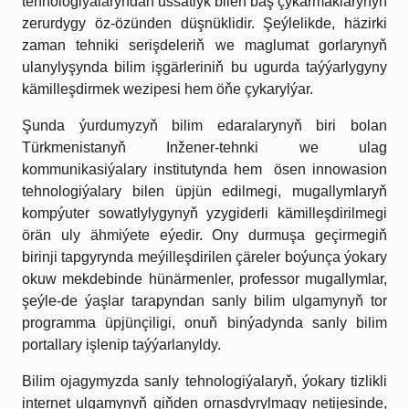
tehnologiýalaryndan ussatlyk bilen baş çykarmaklarynyň
zerurdygy öz-özünden düşnüklidir. Şeýlelikde, häzirki
zaman tehniki serişdeleriň we maglumat gorlarynyň
ulanylyşynda bilim işgärleriniň bu ugurda taýýarlygyny
kämilleşdirmek wezipesi hem öňe çykarylýar.
Şunda ýurdumyzyň bilim edaralarynyň
biri bolan
Türkmenistanyň Inžener-tehnki we ulag
kommunikasiýalary institutynda hem
ösen innowasion
tehnologiýalary bilen üpjün edilmegi, mugallymlaryň
kompýuter sowatlylygynyň yzygiderli kämilleşdirilmegi
örän uly ähmiýete eýedir. Ony durmuşa geçirmegiň
birinji tapgyrynda meýilleşdirilen çäreler boýunça ýokary
okuw mekdebinde hünärmenler, professor mugallymlar,
şeýle-de ýaşlar tarapyndan sanly bilim ulgamynyň tor
programma üpjünçiligi, onuň binýadynda sanly bilim
portallary işlenip taýýarlanyldy.
Bilim ojagymyzda sanly tehnologiýalaryň, ýokary tizlikli
internet ulgamynyň giňden ornaşdyrylmagy netijesinde,