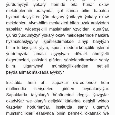
ýurdumyzyň ýokary hem-de orta hünär okuw
mekdepleriniň arasynda, şol sanda bilim babatda
hyzmat daşlyk edilýän daşary ýurtlaryň ýokary okuw
mekdepleri, ylym-bilim merkezleri bilen uzak aralykdan
sapaklar, wideoşekilli maslahatlar yzygiderli guralýar.
Çünki ýurdumyzyň ýokary okuw mekdeplerinde halkara
hyzmatdaşlygyny işjeňleşdirmekde alnyp barylýan
bilim–terbiýeçilik ylym, sport, medeni-köpçülik işlerini
ýurdumyzda amala aşyrylýan döwlet ähmiýetli
özgertmeleri, ösüşleri giňden şöhlelendirmekde sanly
bilim ulgamynyň mümkinçiliklerinden netijeli
peýdalanmak maksadalaýykdyr.
Institutda hem ähli
sapaklar öwredilende hem
multimedia
serişdeleri giňden peýdalanylýar.
Sapak
lar
da talyplaryň hünärlerine degişli ýazgylar
okadylýar we olaryň geljekki kärlerine degişli
wideo
ýazgylar hödürlenýär.
Institutda sanly ulgamyň
mümkinçilikleri esasynda bilim bermek, okatmak we