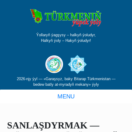
Ýollaryň ýagşysy – halkyň ýoludyr,
Halkyň ýoly – Hakyň ýoludyr!
2026-njy ýyl — «Garaşsyz, baky Bitarap Türkmenistan —
bedew batly at-myradyň mekany» ýyly
MENU
SANLAŞDYRMAK —