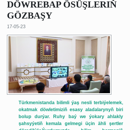
DÖWREBAP ÖSÜŞLERIŇ
GÖZBAŞY
17-05-23
Türkmenistanda bilimli ýaş nesli terbiýelemek,
okatmak döwletimiziň esasy aladalarynyň biri
bolup durýar. Ruhy baý we ýokary ahlakly
şahsyýetiň kemala gelmegi üçin ähli şertler