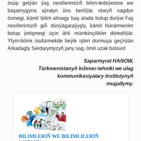
ösüp gelýän ýaş nesillerimiziň bilim-terbiýesine we
başarnygyna aýratyn üns berilýär, olaryň sagdyn
ösmegi,
kämil bilim almagy baş alada bolup durýar.Ýaş
nesillerimiziň giň dünýägaraýyşly,
kämil hünärmenler
bolup ýetişmegi üçin
ähli mümkinçilikler döredilýär.
Ylym-bilimi
ösdürmekde beýik işleri durmuşa geçirýän
Arkadagly Serdarymyzyň jany sag,
ömri uzak bolsun!
Saparmyrat HANOW,
Türkmenistanyň Inžener-tehniki we ulag
kommunikasiyalary institutynyň
mugallymy.
BILIMLERIŇ WE BILIMLILERIŇ