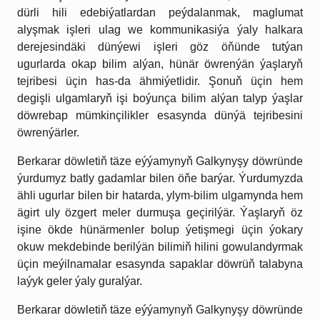
dürli hili edebiýatlardan peýdalanmak, maglumat
alyşmak işleri ulag we kommunikasiýa ýaly halkara
derejesindäki dünýewi işleri göz öňünde tutýan
ugurlarda okap bilim alýan, hünär öwrenýän ýaşlaryň
tejribesi üçin has-da ähmiýetlidir. Şonuň üçin hem
degişli ulgamlaryň işi boýunça bilim alýan talyp ýaşlar
döwrebap mümkinçilikler esasynda dünýä tejribesini
öwrenýärler.
Berkarar döwletiň täze eýýamynyň Galkynyşy döwründe
ýurdumyz batly
gadamlar bilen öňe barýar. Ýurdumyzda
ähli ugurlar bilen bir hatarda, ylym-bilim ulgamynda hem
ägirt uly özgert meler durmuşa
geçirilýär. Ýaşlaryň öz
işine ökde hünärmenler bolup ýetişmegi
üçin ýokary
okuw mekdebinde berilýän bilimiň hilini
gowulandyrmak
üçin meýilnamalar esasynda sapaklar döwrüň talabyna
laýyk geler ýaly guralýar.
Berkarar döwletiň
täze eýýamynyň Galkynyşy
döwründe