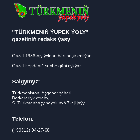
"TÜRKMENIŇ ÝUPEK ÝOLY"
gazetiniň redaksiýasy
Gazet 1936-njy ýyldan bäri neşir edilýär
Gazet hepdäniň şenbe güni çykýar
Salgymyz:
Türkmenistan, Aşgabat şäheri,
Berkararlyk etraby,
S. Türkmenbaşy şaýolunyň 7-nji jaýy.
Telefon:
(+99312) 94-27-68