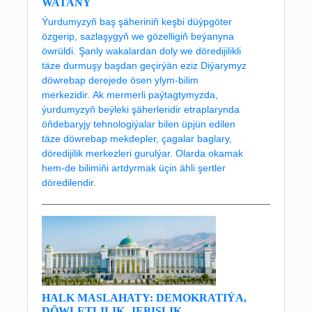
WATANY
Ýurdumyzyň baş şäheriniň keşbi düýpgöter
özgerip, sazlaşygyň we gözelligiň beýanyna
öwrüldi. Şanly wakalardan doly we döredijilikli
täze durmuşy başdan geçirýän eziz Diýarymyz
döwrebap derejede ösen ylym-bilim
merkezidir. Ak mermerli paýtagtymyzda,
ýurdumyzyň beýleki şäherleridir etraplarynda
öňdebaryjy tehnologiýalar bilen üpjün edilen
täze döwrebap mekdepler, çagalar baglary,
döredijilik merkezleri gurulýar. Olarda okamak
hem-de bilimiňi artdyrmak üçin ähli şertler
döredilendir.
HALK MASLAHATY: DEMOKRATIÝA,
DÖWLETLILIK, JEBISLIK