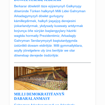
Berkarar döwletiň täze eýýamynyň Galkynyşy
döwründe Türken halkynyň Milli Lidei Gahryman
Arkadagymyzyň döwlet gurluşyny
kämilleşdirmek, halkyň ýaşaýyş derejesini
ýokarlandyrmak, ykdysady kuwwaty artdyrmak
boýunça öňe sürýän başlangyçlary häzirki
wagtda hormatly Prezidentimiz, Arkadagly
Gahryman Serdarymyzyň baştutanlygynda
üstünlikli dowam etdirilýär. Milli gymmatlyklara,
asylly ýörelgelere uly üns berilýär we olar
döwrebap derejede ösdürilýär.
MILLI DEMOKRATIÝANYŇ
DABARALANMASY
Gahryman Arkadagymyzyň we Arkadagly