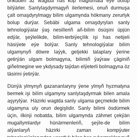
öňküden az wagtda has köp maglumata eýe bolup
bilýärler. Sanlylaşdyrmagyň ilerlemesi, onuň durmuşa
çalt ornaşdyrylmagy bilim ulgamynda hökmany zerurlyk
bolup durýar. Sebäbi ulgama ornaşdyrylan sanly
tehnologiýalar ýaş nesilleriň aň-bilim ösüşini üpjün
edýär, şeýlelikde, bilim-terbiýeçilik işi has netijeli
häsiýete eýe bolýar. Sanly tehnologiýalar bilim
ulgamynyň döwre laýyk, geljekki talaplary ýerine
getirýän ulgam bolmagyna, bilimiň ýaýraw çäginiň
giňelmegine we ykdysady taýdan elýeterli bolmagyna öz
täsirini ýetirýär.
Dünýä ylmynyň gazananlaryny ýene ylmyň hyzmatyna
bermek işi bilim ulgamyny sanlylaşdyrmak bilen amala
aşyrylýar. Häzirki wagtda sanly ulgama geçmekde bilim
ulgamyna uly orun degişlidir. Sanly bilimi ösdürmek
üçin, ilkinji nobatda, bilim ulgamynda zähmet çekýän
mugallymlardyr hünärmenleriň, şeýle-de bilim
alýanlaryň häzirki zaman kompýuter