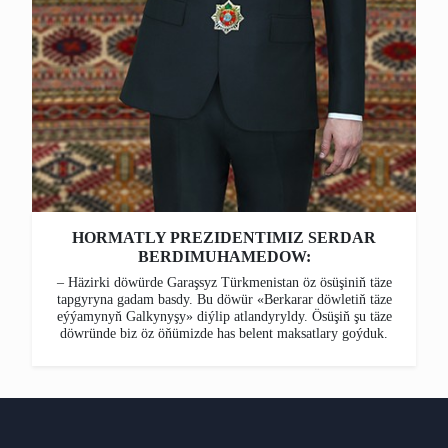
HORMATLY PREZIDENTIMIZ SERDAR
BERDIMUHAMEDOW:
– Häzirki döwürde Garaşsyz Türkmenistan öz ösüşiniň täze
tapgyryna gadam basdy. Bu döwür «Berkarar döwletiň täze
eýýamynyň Galkynyşy» diýlip atlandyryldy. Ösüşiň şu täze
döwründe biz öz öňümizde has belent maksatlary goýduk.