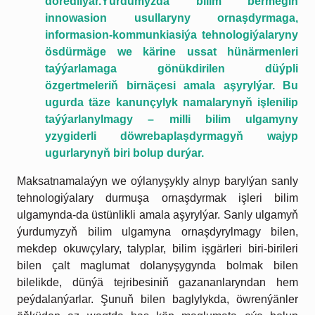
döredilýär.Ýurdumyzda bilim bermegiň
innowasion usullaryny ornaşdyrmaga,
informasion-kommunkiasiýa tehnologiýalaryny
ösdürmäge we kärine ussat hünärmenleri
taýýarlamaga gönükdirilen düýpli
özgertmeleriň birnäçesi amala aşyrylýar. Bu
ugurda täze kanunçylyk namalarynyň işlenilip
taýýarlanylmagy – milli bilim ulgamyny
yzygiderli döwrebaplaşdyrmagyň wajyp
ugurlarynyň biri bolup durýar.
Maksatnamalaýyn we oýlanyşykly alnyp barylýan sanly
tehnologiýalary durmuşa ornaşdyrmak işleri bilim
ulgamynda-da üstünlikli amala aşyrylýar. Sanly ulgamyň
ýurdumyzyň bilim ulgamyna ornaşdyrylmagy bilen,
mekdep okuwçylary, talyplar, bilim işgärleri biri-birileri
bilen çalt maglumat dolanyşygynda bolmak bilen
bilelikde, dünýä tejribesiniň gazananlaryndan hem
peýdalanýarlar. Şunuň bilen baglylykda, öwrenýänler