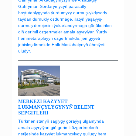
Gahryman Serdarymyzyň parasatly
baştutanlygynda ýurdumyzy durmuş-ykdysady
taýdan durnukly ösdürmäge, ilatyň ýaşaýyş-
durmuş derejesini ýokarlandyrmaga gönükdirilen
giň gerimli özgertmeler amala aşyrylýar. Ýurdy
hemmetaraplaýyn özgertmekde, jemgyýeti
jebisleşdirmekde Halk Maslahatynyň ähmiýeti
uludyr.
MERKEZI KAZYÝET
LUKMANÇYLYGYNYŇ BELENT
SEPGITLERI
Türkmenistanyň saglygy goraýyş ulgamynda
amala aşyrylýan giň gerimli özgertmeleriň
netijesinde kazyýet lukmançylygy gullugy hem