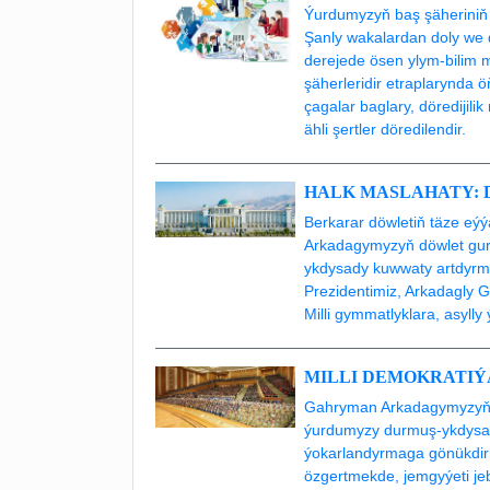
Ýurdumyzyň baş şäheriniň 
Şanly wakalardan doly we 
derejede ösen ylym-bilim 
şäherleridir etraplarynda 
çagalar baglary, döredijil
ähli şertler döredilendir.
HALK MASLAHATY: D
Berkarar döwletiň täze eý
Arkadagymyzyň döwlet gurl
ykdysady kuwwaty artdyrma
Prezidentimiz, Arkadagly 
Milli gymmatlyklara, asylly
MILLI DEMOKRATI
Gahryman Arkadagymyzyň 
ýurdumyzy durmuş-ykdysad
ýokarlandyrmaga gönükdiri
özgertmekde, jemgyýeti je