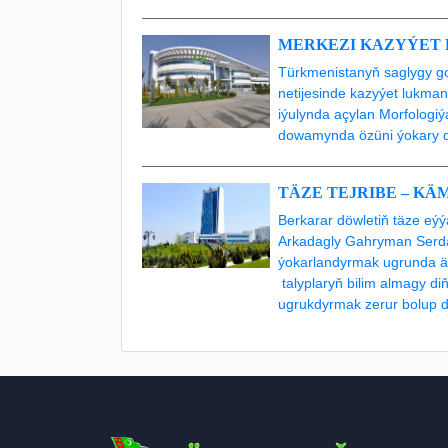
MERKEZI KAZYÝET
Türkmenistanyň saglygy go
netijesinde kazyýet lukman
iýulynda açylan Morfologi
dowamynda özüni ýokary d
TÄZE TEJRIBE – KÄ
Berkarar döwletiň täze e
Arkadagly Gahryman Serda
ýokarlandyrmak ugrunda ägi
talyplaryň bilim almagy di
ugrukdyrmak zerur bolup d