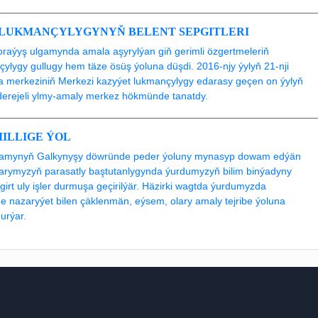
 LUKMANÇYLYGYNYŇ BELENT SEPGITLERI
raýyş ulgamynda amala aşyrylýan giň gerimli özgertmeleriň
çylygy gullugy hem täze ösüş ýoluna düşdi. 2016-njy ýylyň 21-nji
ýa merkeziniň Merkezi kazyýet lukmançylygy edarasy geçen on ýylyň
erejeli ylmy-amaly merkez hökmünde tanatdy.
MILLIGE ÝOL
ýýamynyň Galkynyşy döwründe peder ýoluny mynasyp dowam edýän
rymyzyň parasatly baştutanlygynda ýurdumyzyň bilim binýadyny
rt uly işler durmuşa geçirilýär. Häzirki wagtda ýurdumyzda
ňe nazaryýet bilen çäklenmän, eýsem, olary amaly tejribe ýoluna
urýar.