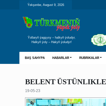
Ýekşenbe, Awgust 9, 2026
Ýollaryň ýagşysy – halkyň ýoludyr,
Halkyň ýoly – Hakyň ýoludyr!
BAŞ SAHYPA
HABARLAR
RUBRIKALAR
BELENT ÜSTÜNLIKL
19-05-23