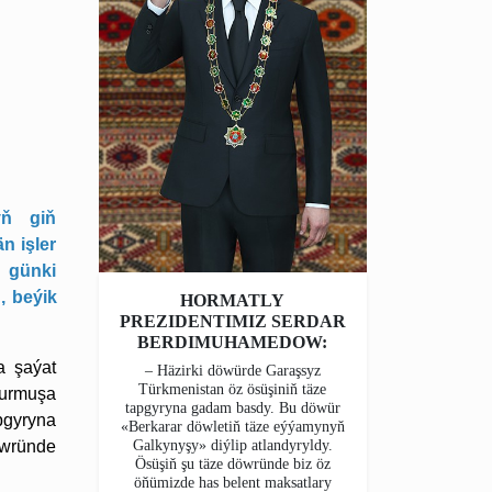
yň giň
n işler
u günki
, beýik
HORMATLY
PREZIDENTIMIZ SERDAR
BERDIMUHAMEDOW:
a şaýat
– Häzirki döwürde Garaşsyz
Türkmenistan öz ösüşiniň täze
durmuşa
tapgyryna gadam basdy. Bu döwür
pgyryna
«Berkarar döwletiň täze eýýamynyň
Galkynyşy» diýlip atlandyryldy.
öwründe
Ösüşiň şu täze döwründe biz öz
öňümizde has belent maksatlary