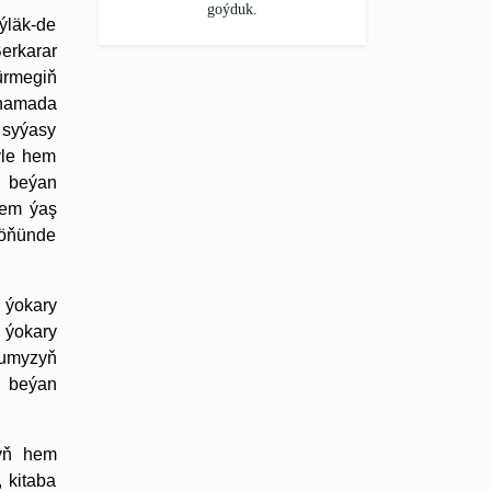
goýduk.
läk-de
erkarar
ürmegiň
tnamada
 syýasy
ýle hem
ň beýan
hem ýaş
 öňünde
 ýokary
 ýokary
rdumyzyň
ň beýan
zyň hem
 kitaba