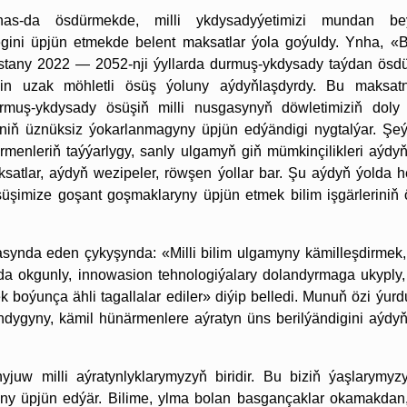
as-da ösdürmekde, milli ykdysadyýetimizi mundan beý
ini üpjün etmekde belent maksatlar ýola goýuldy. Ynha, «B
stany 2022 — 2052-nji ýyllarda durmuş-ykdysady taýdan ösd
in uzak möhletli ösüş ýoluny aýdyňlaşdyrdy. Bu maksa
urmuş-ykdysady ösüşiň milli nusgasynyň döwletimiziň doly
siniň üznüksiz ýokarlanmagyny üpjün edýändigi nygtalýar. Şe
rmenleriň taýýarlygy, sanly ulgamyň giň mümkinçilikleri aýdy
satlar, aýdyň wezipeler, röwşen ýollar bar. Şu aýdyň ýolda 
süşimize goşant goşmaklaryny üpjün etmek bilim işgärleriniň
synda eden çykyşynda: «Milli bilim ulgamyny kämilleşdirmek,
da okgunly, innowasion tehnologiýalary dolandyrmaga ukyply,
mek boýunça ähli tagallalar ediler» diýip belledi. Munuň özi ýu
andygyny, kämil hünärmenlere aýratyn üns berilýändigini aýdy
juw milli aýratynlyklarymyzyň biridir. Bu biziň ýaşlarymy
ny üpjün edýär. Bilime, ylma bolan basgançaklar okamakdan,