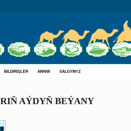
BILDIRIŞLER
ARHIW
SALGYMYZ
ERIŇ AÝDYŇ BEÝANY