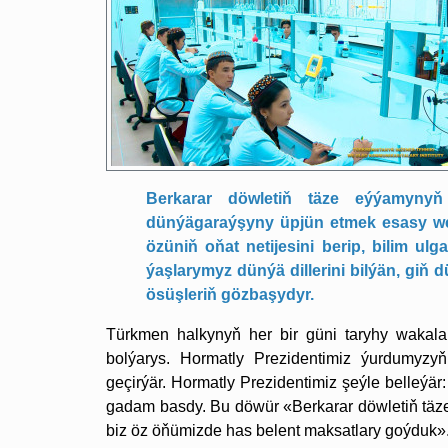
Berkarar döwletiň täze eýýamynyň
dünýägaraýşyny üpjün etmek esasy wezi
özüniň oňat netijesini berip, bilim ul
ýaşlarymyz dünýä dillerini bilýän, giň d
ösüşleriň gözbaşydyr.
Türkmen halkynyň her bir güni taryhy wakala
bolýarys. Hormatly Prezidentimiz ýurdumyzyň
geçirýär. Hormatly Prezidentimiz şeýle belleýä
gadam basdy. Bu döwür «Berkarar döwletiň täze
biz öz öňümizde has belent maksatlary goýduk»