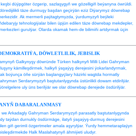
keşbi düýpgöter özgerip, sazlaşygyň we gözelligiň beýanyna öwrüldi.
döredijilikli täze durmuşy başdan geçirýän eziz Diýarymyz döwrebap
merkezidir. Ak mermerli paýtagtymyzda, ýurdumyzyň beýleki
öňdebaryjy tehnologiýalar bilen üpjün edilen täze döwrebap mekdepler,
ik merkezleri gurulýar. Olarda okamak hem-de bilimiňi artdyrmak üçin
EMOKRATIÝA, DÖWLETLILIK, JEBISLIK
ýamynyň Galkynyşy döwründe Türken halkynyň Milli Lidei Gahryman
uşyny kämilleşdirmek, halkyň ýaşaýyş derejesini ýokarlandyrmak,
k boýunça öňe sürýän başlangyçlary häzirki wagtda hormatly
Gahryman Serdarymyzyň baştutanlygynda üstünlikli dowam etdirilýär.
 ýörelgelere uly üns berilýär we olar döwrebap derejede ösdürilýär.
ÝANYŇ DABARALANMASY
we Arkadagly Gahryman Serdarymyzyň parasatly baştutanlygynda
y taýdan durnukly ösdürmäge, ilatyň ýaşaýyş-durmuş derejesini
len giň gerimli özgertmeler amala aşyrylýar. Ýurdy hemmetaraplaýyn
bisleşdirmekde Halk Maslahatynyň ähmiýeti uludyr.