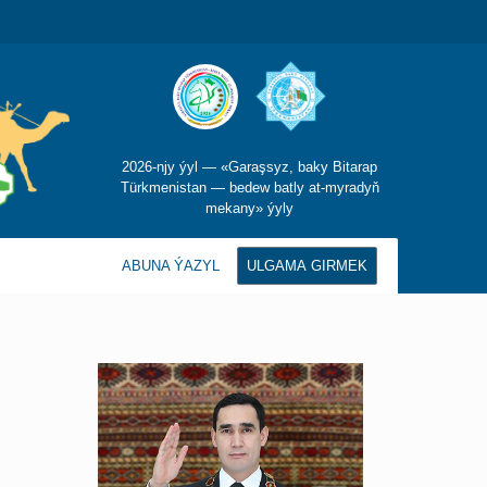
2026-njy ýyl — «Garaşsyz, baky Bitarap
Türkmenistan — bedew batly at-myradyň
mekany» ýyly
ABUNA ÝAZYL
ULGAMA GIRMEK