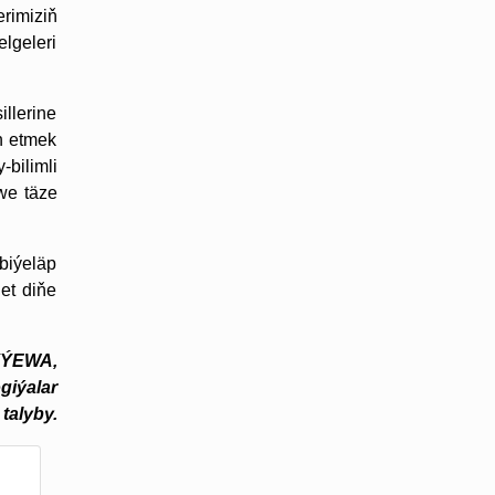
rimiziň
elgeleri
llerine
n etmek
bilimli
we täze
biýeläp
et diňe
ÝEWA,
giýalar
 talyby.