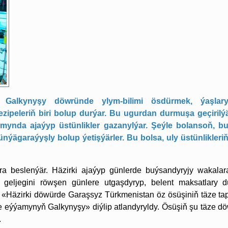
 Galkynyşy döwründe ylym-bilimi ösdürmek, ýaşlar
peleriň biri bolup durýar. Bu ugurdan durmuşa geçirilýä
gamynda ajaýyp üstünlikler gazanylýar. Şeýle bolansoň, b
ünýägaraýyşly bolup ýetişýärler. Bu bolsa, uly üstünlikleriň
ra beslenýär. Häzirki ajaýyp günlerde buýsandyryjy wakalar
 geljegini röwşen günlere utgaşdyryp, belent maksatlary 
r: «Häzirki döwürde Garaşsyz Türkmenistan öz ösüşiniň täze ta
 eýýamynyň Galkynyşy» diýlip atlandyryldy. Ösüşiň şu täze d
.