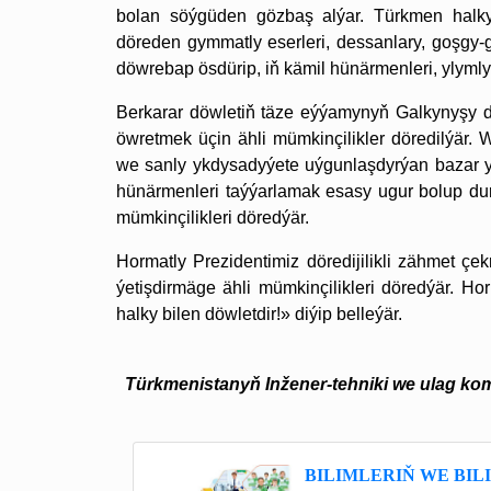
bolan söýgüden gözbaş alýar. Türkmen halky
döreden gymmatly eserleri, dessanlary, goşgy-ga
döwrebap ösdürip, iň kämil hünärmenleri, ylymly
Berkarar döwletiň täze eýýamynyň Galkynyşy dö
öwretmek üçin ähli mümkinçilikler döredilýär
we sanly ykdysadyýete uýgunlaşdyrýan bazar ykd
hünärmenleri taýýarlamak esasy ugur bolup du
mümkinçilikleri döredýär.
Hormatly Prezidentimiz döredijilikli zähmet çe
ýetişdirmäge ähli mümkinçilikleri döredýär. H
halky bilen döwletdir!» diýip belleýär.
Türkmenistanyň Inžener-tehniki we ulag kom
BILIMLERIŇ WE BIL