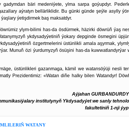
 gadymdan bäri medeniýete, ylma sarpa goýupdyr. Pederle
zallary aýratyn bellärliklidir. Bu günki günde şeýle asylly ýör
 ýaşlary ýetişdirmek baş maksatdyr.
wrümiz ylym-bilimi has-da ösdürmek, häzirki döwrüň ýaş nesi
. Watanymyzyň ykdysadyýetiniň ýokary depginde ösmegini üpjü
ysadyýetiniň özgertmelerini üstünlikli amala aşyrmak, ylymly-
rýar. Munuň özi ýurdumyzyň ösüşini has-da kuwwatlandyrýar 
kmäge, üstünlikleri gazanmaga, kämil we watansöýüji nesli ter
ormatly Prezidentimiz: «Watan diňe halky bilen Watandyr! Döwl
Aýjahan GURBANDURDY
munikasiýalary institutynyň Ykdysadyýet we sanly tehnolo
fakultetiniň 1-nji ýyp
IMLILERIŇ WATANY