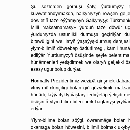
Şu sözlerden görnüşi ýaly, ýurdumyzy h
kuwwatlandyrmakda, halkymyzyň röwşen geljeg
döwletiň täze eýýamynyň Galkynyşy: Türkmeni
Milli maksatnamasy» ýurduň täze döwür üç
ýurdumyzda üstünlikli durmuşa geçirilýän d
bitewüligini we ilatyň ýaşaýyş-durmuş dereje
ylym-bilimiň döwrebap ösdürilmegi, kämil hünä
edilýär. Ýurdumyzyň ösüşinde şeýle belent mak
hünärmenleri ýetişdirmek we olaryň geljekki ö
esasy ugur bolup durýar.
Hormatly Prezidentimiz wezipä girişmek dabara
ylmy mümkinçiligi bolan giň gözýetimli, maksa
hünärli, taýýarlykly ýaşlary terbiýeläp ýetişdir
ösüşiniň ylym-bilim bilen berk baglanyşdyrylý
edýär.
Ylym-bilime bolan söýgi, öwrenmäge bolan hy
okamaga bolan höwesini, bilimli bolmak ukyby