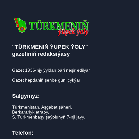
"TÜRKMENIŇ ÝUPEK ÝOLY"
gazetiniň redaksiýasy
Gazet 1936-njy ýyldan bäri neşir edilýär
Gazet hepdäniň şenbe güni çykýar
Salgymyz:
Türkmenistan, Aşgabat şäheri,
Berkararlyk etraby,
S. Türkmenbaşy şaýolunyň 7-nji jaýy.
Telefon: