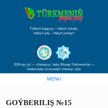
Ýollaryň ýagşysy – halkyň ýoludyr,
Halkyň ýoly – Hakyň ýoludyr!
2026-njy ýyl — «Garaşsyz, baky Bitarap Türkmenistan —
bedew batly at-myradyň mekany» ýyly
MENU
GOÝBERILIŞ №15