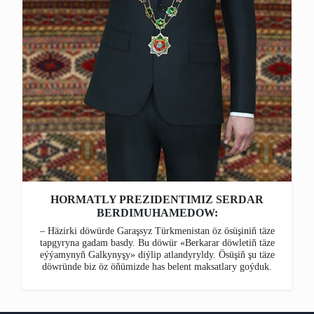
HORMATLY PREZIDENTIMIZ SERDAR
BERDIMUHAMEDOW:
– Häzirki döwürde Garaşsyz Türkmenistan öz ösüşiniň täze
tapgyryna gadam basdy. Bu döwür «Berkarar döwletiň täze
eýýamynyň Galkynyşy» diýlip atlandyryldy. Ösüşiň şu täze
döwründe biz öz öňümizde has belent maksatlary goýduk.