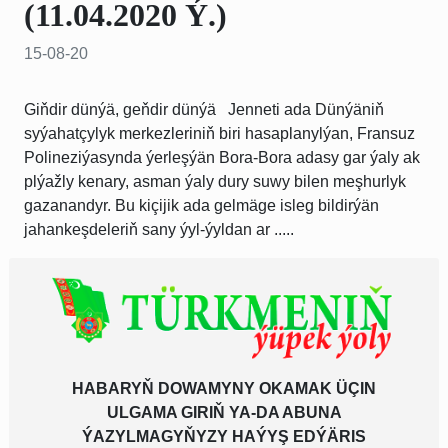
(11.04.2020 Ý.)
15-08-20
Giňdir dünýä, geňdir dünýä Jenneti ada Dünýäniň
syýahatçylyk merkezleriniň biri hasaplanylýan, Fransuz
Polineziýasynda ýerleşýän Bora-Bora adasy gar ýaly ak
plýažly kenary, asman ýaly dury suwy bilen meşhurlyk
gazanandyr. Bu kiçijik ada gelmäge isleg bildirýän
jahankeşdeleriň sany ýyl-ýyldan ar .....
HABARYŇ DOWAMYNY OKAMAK ÜÇIN
ULGAMA GIRIŇ YA-DA ABUNA
ÝAZYLMAGYŇYZY HAÝYŞ EDÝÄRIS