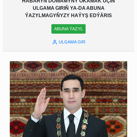
HABARYŇ DOWAMYNY OKAMAK ÜÇIN
ULGAMA GIRIŇ YA-DA ABUNA
ÝAZYLMAGYŇYZY HAÝYŞ EDÝÄRIS
ABUNA ÝAZYL
ULGAMA GIR