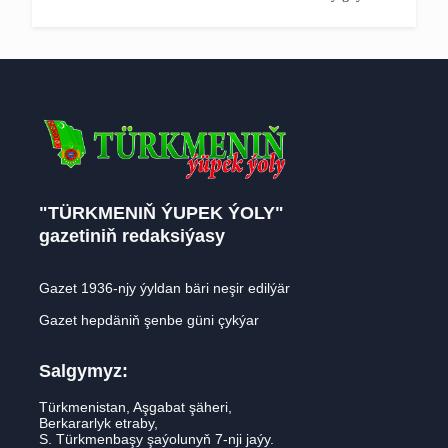
"TÜRKMENIŇ ÝUPEK ÝOLY"
gazetiniň redaksiýasy
Gazet 1936-njy ýyldan bäri neşir edilýär
Gazet hepdäniň şenbe güni çykýar
Salgymyz:
Türkmenistan, Aşgabat şäheri,
Berkararlyk etraby,
S. Türkmenbaşy şaýolunyň 7-nji jaýy.