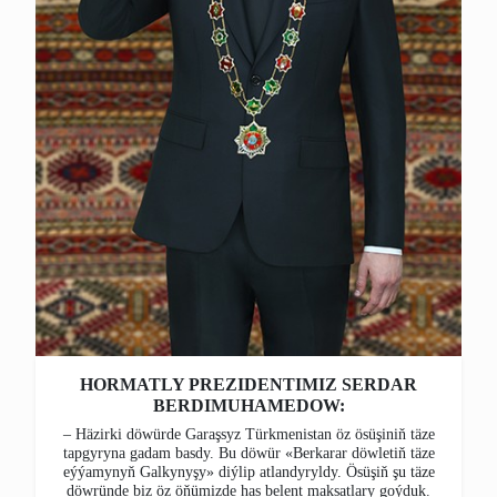
HORMATLY PREZIDENTIMIZ SERDAR
BERDIMUHAMEDOW:
– Häzirki döwürde Garaşsyz Türkmenistan öz ösüşiniň täze
tapgyryna gadam basdy. Bu döwür «Berkarar döwletiň täze
eýýamynyň Galkynyşy» diýlip atlandyryldy. Ösüşiň şu täze
döwründe biz öz öňümizde has belent maksatlary goýduk.