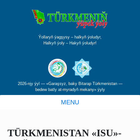
Ýollaryň ýagşysy – halkyň ýoludyr,
Halkyň ýoly – Hakyň ýoludyr!
2026-njy ýyl — «Garaşsyz, baky Bitarap Türkmenistan —
bedew batly at-myradyň mekany» ýyly
MENU
TÜRKMENISTAN «ISU»-