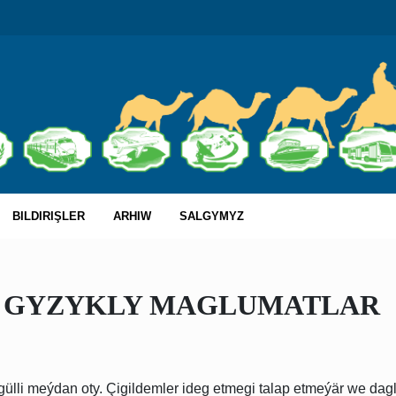
BILDIRIŞLER
ARHIW
SALGYMYZ
A GYZYKLY MAGLUMATLAR
ülli meýdan oty. Çigildemler ideg etmegi talap etmeýär we dagl