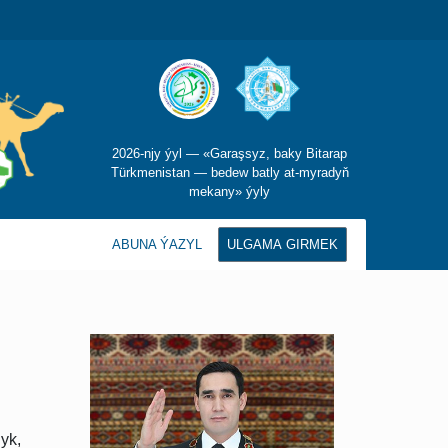
2026-njy ýyl — «Garaşsyz, baky Bitarap
Türkmenistan — bedew batly at-myradyň
mekany» ýyly
ABUNA ÝAZYL
ULGAMA GIRMEK
yk,