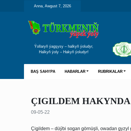
Anna, Awgust 7, 2026
Ýollaryň ýagşysy – halkyň ýoludyr,
Halkyň ýoly – Hakyň ýoludyr!
BAŞ SAHYPA
HABARLAR
RUBRIKALAR
ÇIGILDEM HAKYND
09-05-22
Çigildem – düýbi sogan görnüşli, owadan gyzyl g