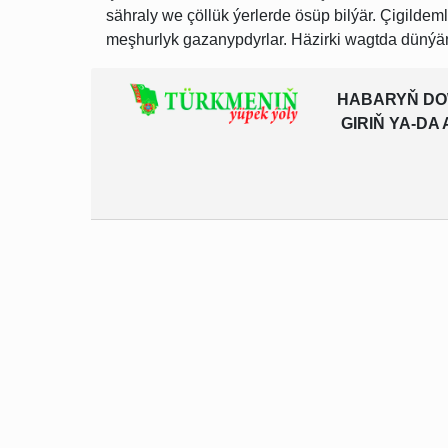
sähraly we çöllük ýerlerde ösüp bilýär. Çigilde
meşhurlyk gazanypdyrlar. Häzirki wagtda dünýäniň
HABARYŇ DO
GIRIŇ YA-D