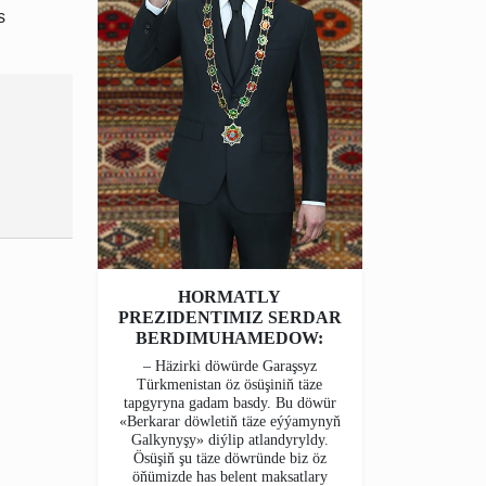
s
HORMATLY
PREZIDENTIMIZ SERDAR
BERDIMUHAMEDOW:
– Häzirki döwürde Garaşsyz
Türkmenistan öz ösüşiniň täze
tapgyryna gadam basdy. Bu döwür
«Berkarar döwletiň täze eýýamynyň
Galkynyşy» diýlip atlandyryldy.
Ösüşiň şu täze döwründe biz öz
öňümizde has belent maksatlary