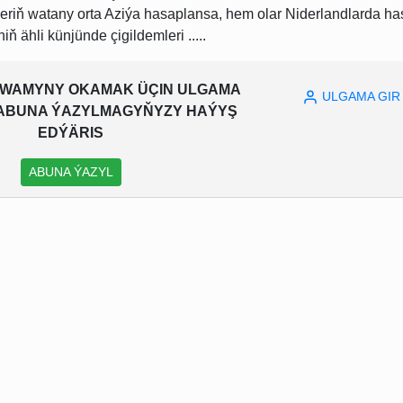
mleriň watany orta Aziýa hasaplansa, hem olar Niderlandlarda ha
 ähli künjünde çigildemleri .....
WAMYNY OKAMAK ÜÇIN ULGAMA
ULGAMA GIR
A ABUNA ÝAZYLMAGYŇYZY HAÝYŞ
EDÝÄRIS
ABUNA ÝAZYL