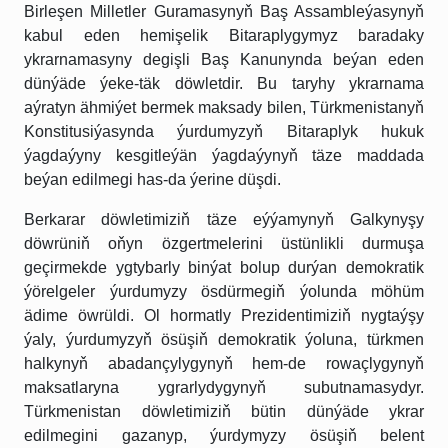
Birleşen Milletler Guramasynyň Baş Assambleýasynyň
kabul eden hemişelik Bitaraplygymyz baradaky
ykrarnamasyny degişli Baş Kanunynda beýan eden
dünýäde ýeke-täk döwletdir. Bu taryhy ykrarnama
aýratyn ähmiýet bermek maksady bilen, Türkmenistanyň
Konstitusiýasynda ýurdumyzyň Bitaraplyk hukuk
ýagdaýyny kesgitleýän ýagdaýynyň täze maddada
beýan edilmegi has-da ýerine düşdi.
Berkarar döwletimiziň täze eýýamynyň Galkynyşy
döwrüniň oňyn özgertmelerini üstünlikli durmuşa
geçirmekde ygtybarly binýat bolup durýan demokratik
ýörelgeler ýurdumyzy ösdürmegiň ýolunda möhüm
ädime öwrüldi. Ol hormatly Prezidentimiziň nygtaýşy
ýaly, ýurdumyzyň ösüşiň demokratik ýoluna, türkmen
halkynyň abadançylygynyň hem-de rowaçlygynyň
maksatlaryna ygrarlydygynyň subutnamasydyr.
Türkmenistan döwletimiziň bütin dünýäde ykrar
edilmegini gazanyp, ýurdymyzy ösüşiň belent