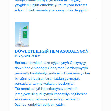
yzygiderli üpjün etmekde ýurdumyzda hereket
edýän hukuk namalaryna esasy orun degişlidir.
DÖWLETLILIGIŇ HEM ASUDALYGYŇ
NYŞANLARY
Berkarar döwletiň täze eýýamynyň Galkynyşy
döwründe Arkadagly Gahryman Serdarymyzyň
parasatly baştutanlygynda eziz Diýarymyzyň her
bir güni toý-baýramlara, ýatdan çykmajak
pursatlara, taryhy wakalara beslenýär.
Türkmenistanyň Konstitusiýasy döwletiň
jemgyýetçilik gurluşynyň köpasyrlyk tejribesine
esaslanýan, halkymyzyň milli ýörelgelerini
özünde jemleýän berk binýatdyr.