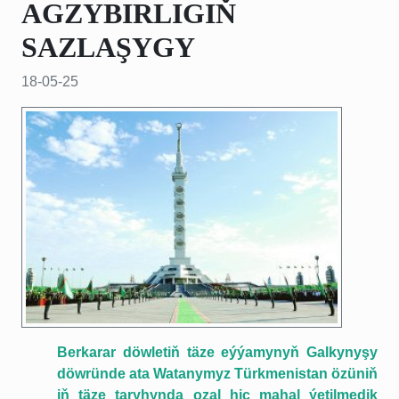
AGZYBIRLIGIŇ
SAZLAŞYGY
18-05-25
Berkarar döwletiň täze eýýamynyň Galkynyşy
döwründe ata Watanymyz Türkmenistan özüniň
iň täze taryhynda ozal hiç mahal ýetilmedik