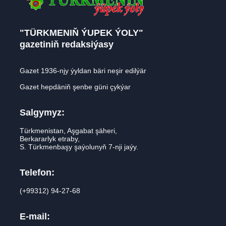
"TÜRKMENIŇ ÝUPEK ÝOLY"
gazetiniň redaksiýasy
Gazet 1936-njy ýyldan bäri neşir edilýär
Gazet hepdäniň şenbe güni çykýar
Salgymyz:
Türkmenistan, Aşgabat şäheri,
Berkararlyk etraby,
S. Türkmenbaşy şaýolunyň 7-nji jaýy.
Telefon:
(+99312) 94-27-68
E-mail: