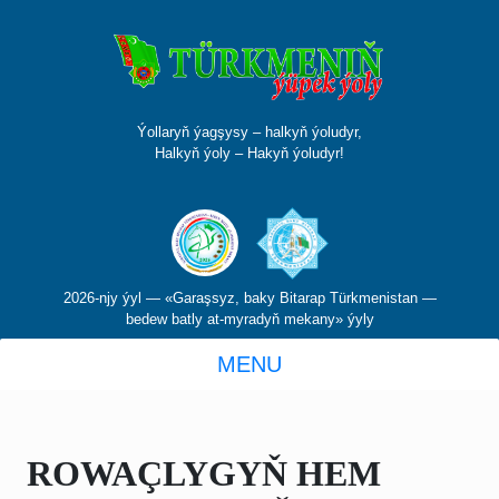
Ýollaryň ýagşysy – halkyň ýoludyr,
Halkyň ýoly – Hakyň ýoludyr!
2026-njy ýyl — «Garaşsyz, baky Bitarap Türkmenistan —
bedew batly at-myradyň mekany» ýyly
MENU
ROWAÇLYGYŇ HEM