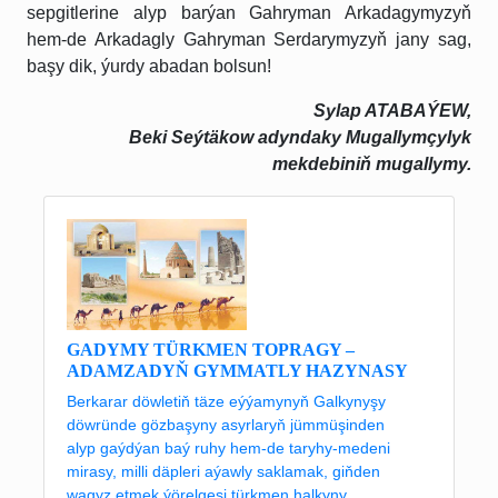
sepgitlerine alyp barýan Gahryman Arkadagymyzyň
hem-de Arkadagly Gahryman Serdarymyzyň jany sag,
başy dik, ýurdy abadan bolsun!
Sylap ATABAÝEW,
Beki Seýtäkow adyndaky Mugallymçylyk
mekdebiniň mugallymy.
GADYMY TÜRKMEN TOPRAGY –
ADAMZADYŇ GYMMATLY HAZYNASY
Berkarar döwletiň täze eýýamynyň Galkynyşy
döwründe gözbaşyny asyrlaryň jümmüşinden
alyp gaýdýan baý ruhy hem-de taryhy-medeni
mirasy, milli däpleri aýawly saklamak, giňden
wagyz etmek ýörelgesi türkmen halkyny