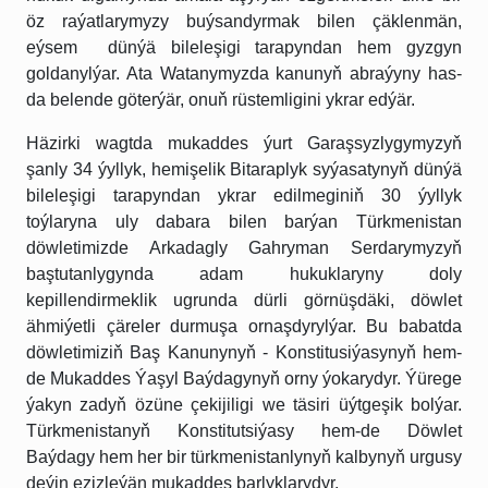
öz raýatlarymyzy buýsandyrmak bilen çäklenmän,
eýsem dünýä bileleşigi tarapyndan hem gyzgyn
goldanylýar. Ata Watanymyzda kanunyň abraýyny has-
da belende göterýär, onuň rüstemligini ykrar edýär.
Häzirki wagtda mukaddes ýurt Garaşsyzlygymyzyň
şanly 34 ýyllyk, hemişelik Bitaraplyk syýasatynyň dünýä
bileleşigi tarapyndan ykrar edilmeginiň 30 ýyllyk
toýlaryna uly dabara bilen barýan Türkmenistan
döwletimizde Arkadagly Gahryman Serdarymyzyň
baştutanlygynda adam hukuklaryny doly
kepillendirmeklik ugrunda dürli görnüşdäki, döwlet
ähmiýetli çäreler durmuşa ornaşdyrylýar. Bu babatda
döwletimiziň Baş Kanunynyň - Konstitusiýasynyň hem-
de Mukaddes Ýaşyl Baýdagynyň orny ýokarydyr. Ýürege
ýakyn zadyň özüne çekijiligi we täsiri üýtgeşik bolýar.
Türkmenistanyň Konstitutsiýasy hem-de Döwlet
Baýdagy hem her bir türkmenistanlynyň kalbynyň urgusy
deýin ezizleýän mukaddes barlyklarydyr.