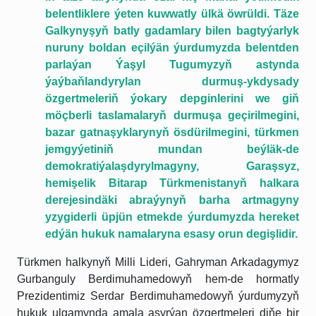
belentliklere ýeten kuwwatly ülkä öwrüldi. Täze
Galkynyşyň batly gadamlary bilen bagtyýarlyk
nuruny boldan eçilýän ýurdumyzda belentden
parlaýan Ýaşyl Tugumyzyň astynda
ýaýbaňlandyrylan durmuş-ykdysady
özgertmeleriň ýokary depginlerini we giň
möçberli taslamalaryň durmuşa geçirilmegini,
bazar gatnaşyklarynyň ösdürilmegini, türkmen
jemgyýetiniň mundan beýläk-de
demokratiýalaşdyrylmagyny, Garaşsyz,
hemişelik Bitarap Türkmenistanyň halkara
derejesindäki abraýynyň barha artmagyny
yzygiderli üpjün etmekde ýurdumyzda hereket
edýän hukuk namalaryna esasy orun degişlidir.
Türkmen halkynyň Milli Lideri, Gahryman Arkadagymyz
Gurbanguly Berdimuhamedowyň hem-de hormatly
Prezidentimiz Serdar Berdimuhamedowyň ýurdumyzyň
hukuk ulgamynda amala aşyrýan özgertmeleri diňe bir