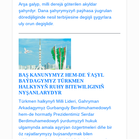
Arşa galyp, milli derejä göterilen akyldar
şahyrdyr. Dana şahyrymyzyň paýhasa ýugrulan
döredijiliginde nesil terbiýesine degişli şygyrlara
uly orun degişlidir.
BAŞ KANUNYMYZ HEM-DE ÝAŞYL
BAÝDAGYMYZ TÜRKMEN
HALKYNYŇ RUHY BITEWILIGINIŇ
NYŞANLARYDYR
Türkmen halkynyň Milli Lideri, Gahryman
Arkadagymyz Gurbanguly Berdimuhamedowyň
hem-de hormatly Prezidentimiz Serdar
Berdimuhamedowyň ýurdumyzyň hukuk
ulgamynda amala aşyrýan özgertmeleri diňe bir
öz raýatlarymyzy buýsandyrmak bilen