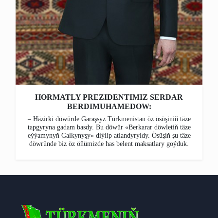
HORMATLY PREZIDENTIMIZ SERDAR
BERDIMUHAMEDOW:
– Häzirki döwürde Garaşsyz Türkmenistan öz ösüşiniň täze
tapgyryna gadam basdy. Bu döwür «Berkarar döwletiň täze
eýýamynyň Galkynyşy» diýlip atlandyryldy. Ösüşiň şu täze
döwründe biz öz öňümizde has belent maksatlary goýduk.