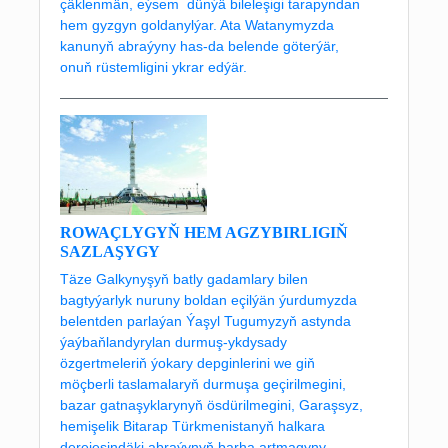
çäklenmän, eýsem dünýä bileleşigi tarapyndan
hem gyzgyn goldanylýar. Ata Watanymyzda
kanunyň abraýyny has-da belende göterýär,
onuň rüstemligini ykrar edýär.
ROWAÇLYGYŇ HEM AGZYBIRLIGIŇ
SAZLAŞYGY
Täze Galkynyşyň batly gadamlary bilen
bagtyýarlyk nuruny boldan eçilýän ýurdumyzda
belentden parlaýan Ýaşyl Tugumyzyň astynda
ýaýbaňlandyrylan durmuş-ykdysady
özgertmeleriň ýokary depginlerini we giň
möçberli taslamalaryň durmuşa geçirilmegini,
bazar gatnaşyklarynyň ösdürilmegini, Garaşsyz,
hemişelik Bitarap Türkmenistanyň halkara
derejesindäki abraýynyň barha artmagyny