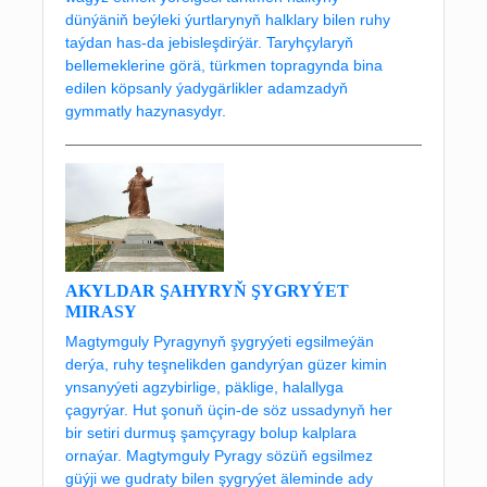
dünýäniň beýleki ýurtlarynyň halklary bilen ruhy
taýdan has-da jebisleşdirýär. Taryhçylaryň
bellemeklerine görä, türkmen topragynda bina
edilen köpsanly ýadygärlikler adamzadyň
gymmatly hazynasydyr.
AKYLDAR ŞAHYRYŇ ŞYGRYÝET
MIRASY
Magtymguly Pyragynyň şygryýeti egsilmeýän
derýa, ruhy teşnelikden gandyrýan güzer kimin
ynsanyýeti agzybirlige, päklige, halallyga
çagyrýar. Hut şonuň üçin-de söz ussadynyň her
bir setiri durmuş şamçyragy bolup kalplara
ornaýar. Magtymguly Pyragy sözüň egsilmez
güýji we gudraty bilen şygryýet äleminde ady