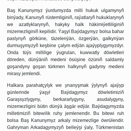
Baş Kanunymyz ýurdumyzda milli hukuk ulgamynyň
binýady, Kanunyň rüstemliginiň, raýatlaryň hukuklarynyň
we azatlyklarynyň, hakyky halk häkimiýetliliginiň
mizemezliginiň kepilidir. Ýaşyl Baýdagymyz bolsa bahar
paslynyň görküne, täzelenýän, özgerýän, galkynýan
durmuşymyzyň keşbine çalym edýän ajaýyplygymyzdyr.
Onda tüýs millilige ýugrulan, kuwwatly döwletleri
döreden, dünýäniň medeni ösüşine özüniň saldamly
goşandyny goşan türkmen halkynyň gadymy medeni
mirasy jemlendi.
Halkara parahatçylyk we ynanyşmak ýylynyň ajaýyp
günlerinde ýaşyl Baýdagymyz döwletimiziň
Garaşsyzlygyny, berkararlygyny, asudalygyny,
mizemezligini bütin dünýä äşgär edýär. Baýdagymyzda
milletimiziň bitewilik ruhy jemlenendir. Bu bitewi ruh
bolsa Baş Kanunymyz arkaly mizemezlige öwrülendir.
Gahryman Arkadagymyzyň belleýşi ýaly, Türkmenistan