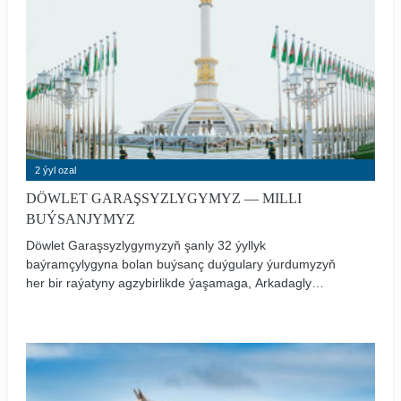
2 ýyl ozal
DÖWLET GARAŞSYZLYGYMYZ — MILLI
BUÝSANJYMYZ
Döwlet Garaşsyzlygymyzyň şanly 32 ýyllyk
baýramçylygyna bolan buýsanç duýgulary ýurdumyzyň
her bir raýatyny agzybirlikde ýaşamaga, Arkadagly
Serdarymyzyň daşyna mäkäm jebisleşip, mukaddes
Watanymyzyň geljegi üçin halal zähmet çekmäge
ruhlandyrýar. Hormatly Prezidentimiziň baştutanlygynda
ýurduň ykdysadyýetini ösdürmäge we halkyň hal-
ýagdaýyny gowulandyrmaga gönükdirilen köpugurly ägirt
uly özgertmeler Garaşsyzlyga aýratyn öwüşgin berýär.