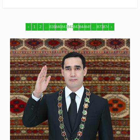
‹
1
2
...
839
840
841
842
843
844
845
...
873
874
›