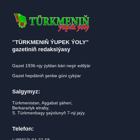
"TÜRKMENIŇ ÝUPEK ÝOLY"
gazetiniň redaksiýasy
Gazet 1936-njy ýyldan bäri neşir edilýär
Gazet hepdäniň şenbe güni çykýar
Salgymyz:
Türkmenistan, Aşgabat şäheri,
Berkararlyk etraby,
S. Türkmenbaşy şaýolunyň 7-nji jaýy.
Telefon: