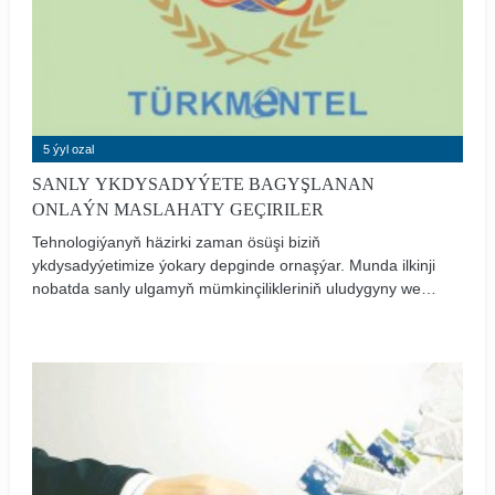
5 ýyl ozal
SANLY YKDYSADYÝETE BAGYŞLANAN
ONLAÝN MASLAHATY GEÇIRILER
Tehnologiýanyň häzirki zaman ösüşi biziň
ykdysadyýetimize ýokary depginde ornaşýar. Munda ilkinji
nobatda sanly ulgamyň mümkinçilikleriniň uludygyny we
olaryň milli ulgamlarymyza yzygiderli geçirilýändigini
bellemek gerek.