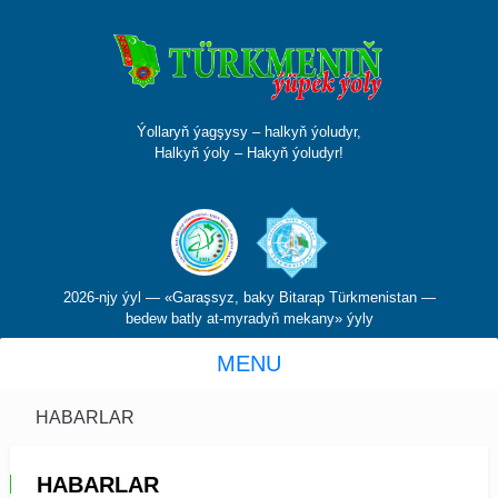
Ýollaryň ýagşysy – halkyň ýoludyr,
Halkyň ýoly – Hakyň ýoludyr!
2026-njy ýyl — «Garaşsyz, baky Bitarap Türkmenistan —
bedew batly at-myradyň mekany» ýyly
MENU
HABARLAR
HABARLAR