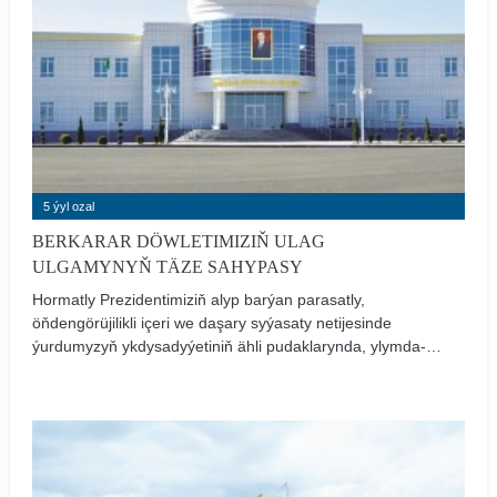
5 ýyl ozal
BERKARAR DÖWLETIMIZIŇ ULAG
ULGAMYNYŇ TÄZE SAHYPASY
Hormatly Prezidentimiziň alyp barýan parasatly,
öňdengörüjilikli içeri we daşary syýasaty netijesinde
ýurdumyzyň ykdysadyýetiniň ähli pudaklarynda, ylymda-
bilimde, medeniýetde, halkymyzyň ýaşaýyş-durmuş
şertlerinde ösüşler gazanylýar.