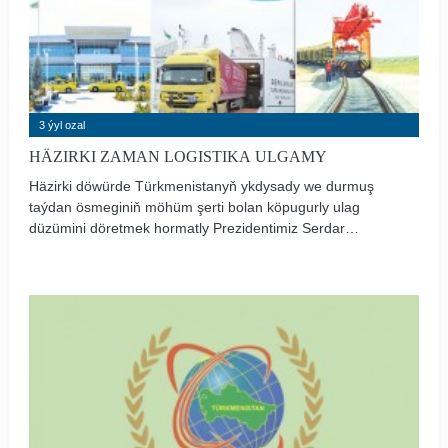
3 ýyl ozal
HÄZIRKI ZAMAN LOGISTIKA ULGAMY
Häzirki döwürde Türkmenistanyň ykdysady we durmuş
taýdan ösmeginiň möhüm şerti bolan köpugurly ulag
düzümini döretmek hormatly Prezidentimiz Serdar
Berdimuhamedowyň alyp barýan döwlet syýasatynyň ileri
tutulýan ugurlarynyň biridir. Bu ugurda hormatly
Arkadagymyzyň başyny başlan giň gerimli taslamalary
döwlet Baştutanymyzyň ýolbaşçylygynda üstünlikli
durmuşa geçirilýär. Şunda halkara üstaşyr ulag
geçelgeleriniň döredilmegine aýratyn ähmiýet berilýär.