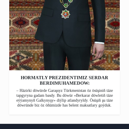
HORMATLY PREZIDENTIMIZ SERDAR
BERDIMUHAMEDOW:
– Häzirki döwürde Garaşsyz Türkmenistan öz ösüşiniň täze
tapgyryna gadam basdy. Bu döwür «Berkarar döwletiň täze
eýýamynyň Galkynyşy» diýlip atlandyryldy. Ösüşiň şu täze
döwründe biz öz öňümizde has belent maksatlary goýduk.