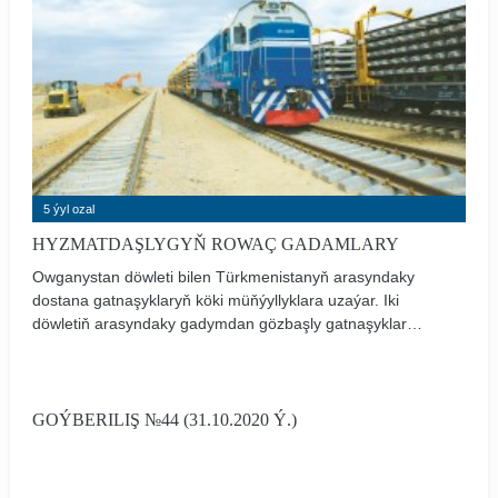
5 ýyl ozal
HYZMATDAŞLYGYŇ ROWAÇ GADAMLARY
Owganystan döwleti bilen Türkmenistanyň arasyndaky
dostana gatnaşyklaryň köki müňýyllyklara uzaýar. Iki
döwletiň arasyndaky gadymdan gözbaşly gatnaşyklar
hormatly Prezidentimiziň peşgeş beren bagtyýarlyk
döwründe täze röwüşe eýe bolýar.
GOÝBERILIŞ №44 (31.10.2020 Ý.)