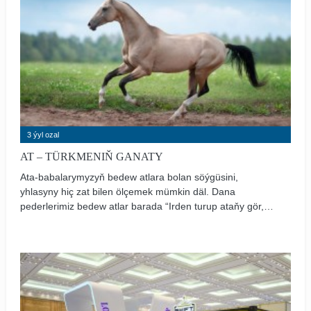
3 ýyl ozal
AT – TÜRKMENIŇ GANATY
Ata-babalarymyzyň bedew atlara bolan söýgüsini,
yhlasyny hiç zat bilen ölçemek mümkin däl. Dana
pederlerimiz bedew atlar barada “Irden turup ataňy gör,
ataňdan soň atyňy” , “Bedewli gapa bela gelmez”, “At
rysgaly alnynda” , “At toýnagyna at çydar” , “At ýigidiň
diregi, haly – gyzyň ýüregi”, “At kişňeşip tanyşar, adam
sözleşip”, “At agynan ýerde toý bolar” ýaly dana
dürdäneleri döredipdirler.