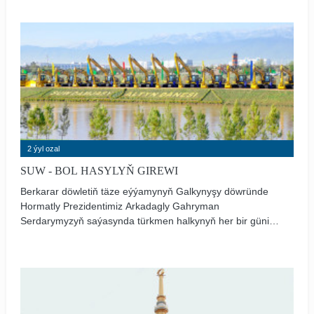
2 ýyl ozal
SUW - BOL HASYLYŇ GIREWI
Berkarar döwletiň täze eýýamynyň Galkynyşy döwründe
Hormatly Prezidentimiz Arkadagly Gahryman
Serdarymyzyň saýasynda türkmen halkynyň her bir güni
toýdyr-baýramlara, şanly wakalara beslenýär.