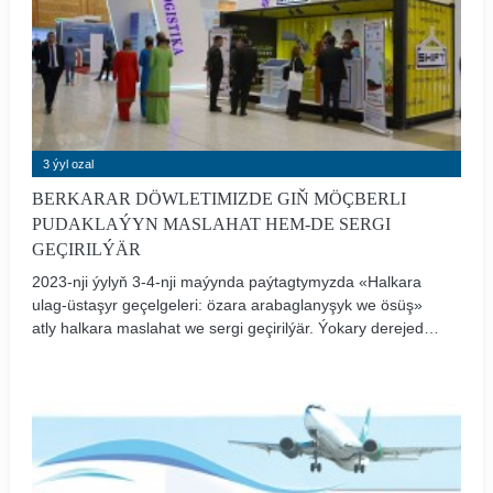
3 ýyl ozal
BERKARAR DÖWLETIMIZDE GIŇ MÖÇBERLI
PUDAKLAÝYN MASLAHAT HEM-DE SERGI
GEÇIRILÝÄR
2023-nji ýylyň 3-4-nji maýynda paýtagtymyzda «Halkara
ulag-üstaşyr geçelgeleri: özara arabaglanyşyk we ösüş»
atly halkara maslahat we sergi geçirilýär. Ýokary derejede
guralan bu halkara maslahatyň we serginiň ähmiýeti
sebitde ulag üpjünçilik ulgamlarynyň berk binýadynyň
döredilmegine giňden mümkinçilik döredýär.