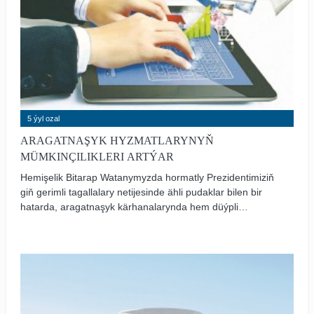
5 ýyl ozal
ARAGATNAŞYK HYZMATLARYNYŇ
MÜMKINÇILIKLERI ARTÝAR
Hemişelik Bitarap Watanymyzda hormatly Prezidentimiziň
giň gerimli tagallalary netijesinde ähli pudaklar bilen bir
hatarda, aragatnaşyk kärhanalarynda hem düýpli
özgertmeler bolup, ilata edilýän hyzmatyň hili barha
ýokarlanýar.