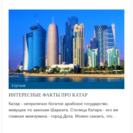
3 ýyl ozal
ИНТЕРЕСНЫЕ ФАКТЫ ПРО КАТАР
Катар - неприлично богатое арабское государство,
живущее по законам Шариата. Столица Катара - его же
главная жемчужина - город Доха. Можно сказать, что
пока туристам интересна только она. Но и в Дохе,
бывшей когда-то деревней рыбаков и добытчиков