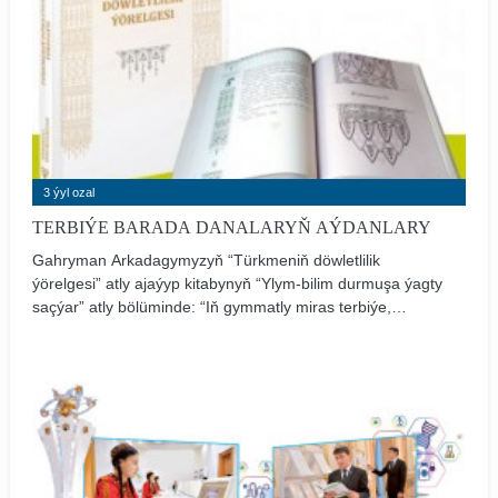
3 ýyl ozal
TERBIÝE BARADA DANALARYŇ AÝDANLARY
Gahryman Arkadagymyzyň “Türkmeniň döwletlilik
ýörelgesi” atly ajaýyp kitabynyň “Ylym-bilim durmuşa ýagty
saçýar” atly bölüminde: “Iň gymmatly miras terbiýe,
terbiýäniň özeni bolsa ylym-bilimdir” diýip jaýdar bellýär.
Parasatly pederlerimiz nesil terbiýesine uly ähmiýet
bermek bilen perzentlerininň kemally ynsanlar bolup
ýetişmekleri üçin asylly ýörelgeleri biziň günlerimize ýetirip
gelipdirler.