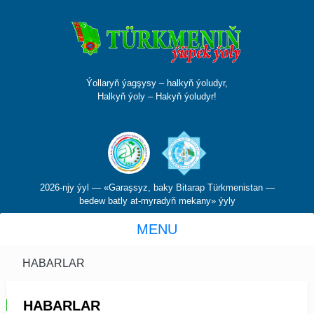
Ýollaryň ýagşysy – halkyň ýoludyr,
Halkyň ýoly – Hakyň ýoludyr!
2026-njy ýyl — «Garaşsyz, baky Bitarap Türkmenistan —
bedew batly at-myradyň mekany» ýyly
MENU
HABARLAR
HABARLAR