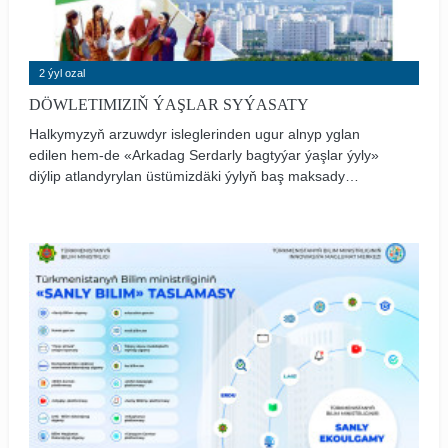
2 ýyl ozal
DÖWLETIMIZIŇ ÝAŞLAR SYÝASATY
Halkymyzyň arzuwdyr isleglerinden ugur alnyp yglan
edilen hem-de «Arkadag Serdarly bagtyýar ýaşlar ýyly»
diýlip atlandyrylan üstümizdäki ýylyň baş maksady
ýurdumyzyň ykdysady, syýasy, medeni durmuşyna
ýaşlaryň doly derejede gatnaşmagy üçin giň
mümkinçilikleri döretmekden, ýaş nesilleri watançylyk,
ynsanperwerlik, zähmetsöýerlik ruhunda terbiýelemekden,
olaryň jemgyýetçilik-syýasy işjeňligini, şahsy
başlangyçlaryny goldamakdan we höweslendirmekden
ybaratdyr.