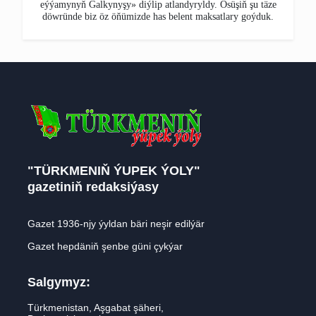
eýýamynyň Galkynyşy» diýlip atlandyryldy. Ösüşiň şu täze
döwründe biz öz öňümizde has belent maksatlary goýduk.
"TÜRKMENIŇ ÝUPEK ÝOLY"
gazetiniň redaksiýasy
Gazet 1936-njy ýyldan bäri neşir edilýär
Gazet hepdäniň şenbe güni çykýar
Salgymyz:
Türkmenistan, Aşgabat şäheri,