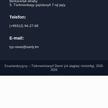
Berkararlyk etraby,
S. Türkmenbaşy şaýolunyň 7-nji jaýy.
Telefon:
(+99312) 94-27-68
E-mail:
tyy-news@sanly.tm
Esaslandyryjysy – Türkmenistanyň Demir ýol ulaglary ministrligi, 2020-
2026