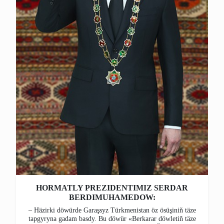
HORMATLY PREZIDENTIMIZ SERDAR
BERDIMUHAMEDOW:
– Häzirki döwürde Garaşsyz Türkmenistan öz ösüşiniň täze
tapgyryna gadam basdy. Bu döwür «Berkarar döwletiň täze