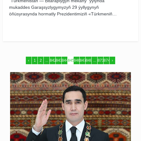
“Türkmenistan — Bitaraplygyň mekany” ýylynda
mukaddes Garaşsyzlygymyzyň 29 ýyllygynyň
öňüsyrasynda hormatly Prezidentimiziň «Türkmeniň
döwletlilik ýörelgesi» atly täze eseriniň elimize gelip
gowuşmagy ähli halkymyza uly baýramçylyk sowgady
boldy.
‹
1
2
...
842
843
844
845
846
847
848
...
873
874
›