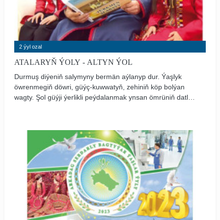
2 ýyl ozal
ATALARYŇ ÝOLY - ALTYN ÝOL
Durmuş diýeniň salymyny bermän aýlanyp dur. Ýaşlyk
öwrenmegiň döwri, güýç-kuwwatyň, zehiniň köp bolýan
wagty. Şol güýji ýerlikli peýdalanmak ynsan ömrüniň datly
geljegini düzýär. Häzirki wagtda Watan söýgüsiniň
belentliginde durmuşa döredijilikli çemeleşýän, döwrüň
sesine ses goşýan, döwür bilen aýakdaş gidýän ýaş
neslimizi kemala getirmek ugrunda alnyp barylýan beýik
işler aýdyň geljegimiziň esasyny düzýär.