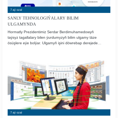
7 aý ozal
SANLY TEHNOLOGIÝALARY BILIM
ULGAMYNDA
Hormatly Prezidentimiz Serdar Berdimuhamedowyň
taýsyz tagallalary bilen ýurdumyzyň bilim ulgamy täze
ösüşlere eýe bolýar. Ulgamyň işini döwrebap derejede
guramak, oňa innowasion tehnologiýalary ornaşdyrmak,
ýaşlara berilýän bilimiň hilini ýokarlandyrmak, bu babatda
milli aýratynlyklary göz öňünde tutmak bilen, dünýä
tejribesinden ugur almak, sanly bilim ulgamyna geçmek
boýunça giň möçberli işler alnyp barylýar.
7 aý ozal