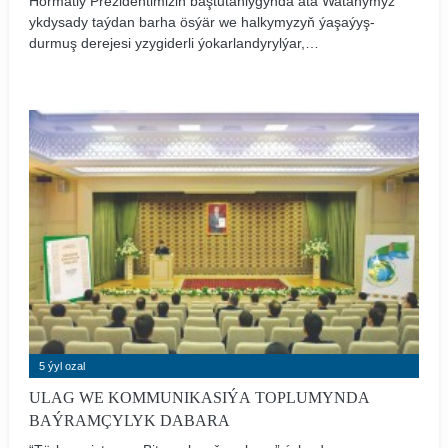
Hormatly Prezidentimiziň baştutanlygynda ata Watanymyz
ykdysady taýdan barha ösýär we halkymyzyň ýaşaýyş-
durmuş derejesi yzygiderli ýokarlandyrylýar,
ykdysadyýetimizde, jemgyýetçilik durmuşymyzda ajaýyp
üstünlikler gazanylýar.
5 ýyl ozal
ULAG WE KOMMUNIKASIÝA TOPLUMYNDA
BAÝRAMÇYLYK DABARA