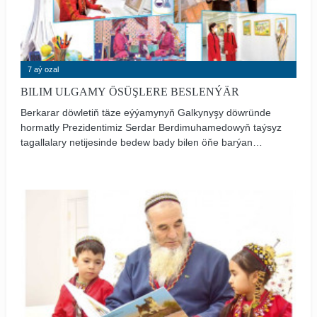
7 aý ozal
BILIM ULGAMY ÖSÜŞLERE BESLENÝÄR
Berkarar döwletiň täze eýýamynyň Galkynyşy döwründe
hormatly Prezidentimiz Serdar Berdimuhamedowyň taýsyz
tagallalary netijesinde bedew bady bilen öňe barýan
ýurdumyzda ylym, bilim ulgamy belent sepgitleri nazarlap,
uly üstünliklere beslenýär. Okamak, bilim almak - bize ata-
babalarymyzdan galan mirasdyr. Pederlerimiz okamak,
ylym öwrenmek bilen dünýä akyl ýetiripdirler.