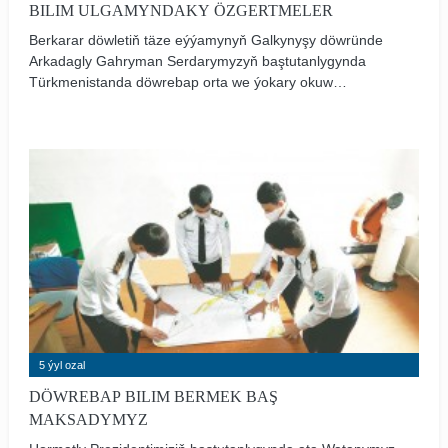
BILIM ULGAMYNDAKY ÖZGERTMELER
Berkarar döwletiň täze eýýamynyň Galkynyşy döwründe
Arkadagly Gahryman Serdarymyzyň baştutanlygynda
Türkmenistanda döwrebap orta we ýokary okuw
mekdepleri, çagalar baglary, sagaldyş-dynç alyş
merkezleri gurulýar hem-de hereket edýär. Bilim
edaralaryny zerur okuw kitaplary, gollanmalar bilen üpjün
etmek, täze tehnologiýalary we halkara ölçeglere gabat
gelýän öň­debaryjy okuw-tehniki enjamlary ornaşdyrmak
boýunça ägirt uly işler durmuşa geçirilýär.
5 ýyl ozal
DÖWREBAP BILIM BERMEK BAŞ
MAKSADYMYZ