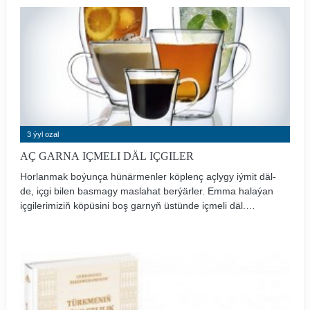
жемчуга на берегу Персидского залива, есть что
посмотреть и чем заняться.
3 ýyl ozal
AÇ GARNA IÇMELI DÄL IÇGILER
Horlanmak boýunça hünärmenler köplenç açlygy iýmit däl-
de, içgi bilen basmagy maslahat berýärler. Emma halaýan
içgilerimiziň köpüsini boş garnyň üstünde içmeli däl.
Bedene çynlakaý zyýan berip bilerler. Käbir iýmitleriň
bedene ýetirýän täsiri hakda köplenç pikir edýäris, ýöne
içgiler barada aýdylanda bolsa, birneme biperwaý
bolýarys.